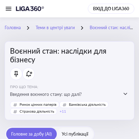
ВХІД ДО LIGA360
Головна
Теми в центрі уваги
Воєнний стан: наслідки для бізнесу
Воєнний стан: наслідки для
бізнесу
ПРО ЩО ТЕМА:
Введення воєнного стану: що далі?
Ринок цінних паперів
Банківська діяльність
Страхова діяльність
+11
Головне за добу (AI)
Усі публікації