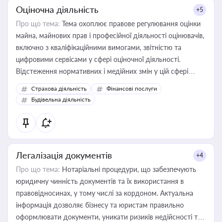
Оціночна діяльність
+5
Про що тема:
Тема охоплює правове регулювання оцінки
майна, майнових прав і професійної діяльності оцінювачів,
включно з кваліфікаційними вимогами, звітністю та
цифровими сервісами у сфері оціночної діяльності.
Відстеження нормативних і медійних змін у цій сфері
корисне для власника бізнесу, керівника, юриста або
Страхова діяльність
Фінансові послуги
бухгалтера під час оподаткування, приватизації, оренди
Будівельна діяльність
державного майна, корпоративних угод і перевірки
статусу суб'єктів оціночної діяльності
Легалізація документів
+4
Про що тема:
Нотаріальні процедури, що забезпечують
юридичну чинність документів та їх використання в
правовідносинах, у тому числі за кордоном. Актуальна
інформація дозволяє бізнесу та юристам правильно
оформлювати документи, уникати ризиків недійсності та