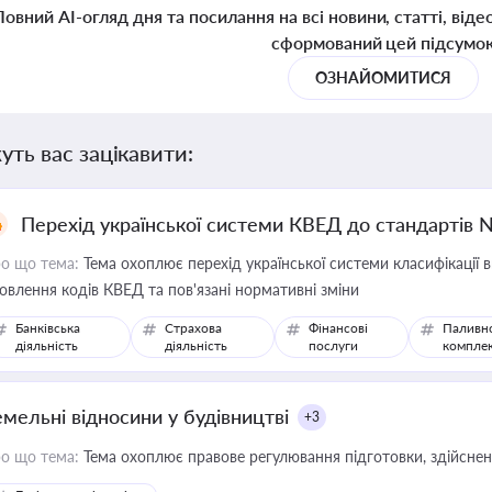
Повний AI-огляд дня та посилання на всі новини, статті, віде
сформований цей підсумо
ОЗНАЙОМИТИСЯ
уть вас зацікавити:
Перехід української системи КВЕД до стандартів 
о що тема:
Тема охоплює перехід української системи класифікації в
овлення кодів КВЕД та пов'язані нормативні зміни
Банківська
Страхова
Фінансові
Паливн
діяльність
діяльність
послуги
компле
емельні відносини у будівництві
+3
о що тема:
Тема охоплює правове регулювання підготовки, здійсненн