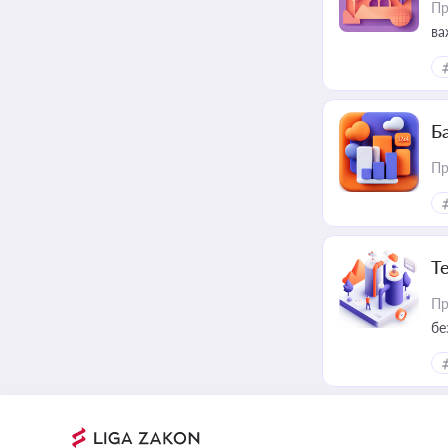
Пр
ва
ре
Ба
Пр
Т
Пр
бе