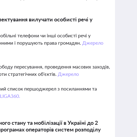
ектування вилучати особисті речі у
більні телефони чи інші особисті речі у
конними і порушують права громадян.
Джерело
ободу пересування, проведення масових заходів,
и стратегічних об'єктів.
Джерело
вний список першоджерел з посиланнями та
 LIGA360.
о стану та мобілізації в Україні до 2
 програмах операторів систем розподілу