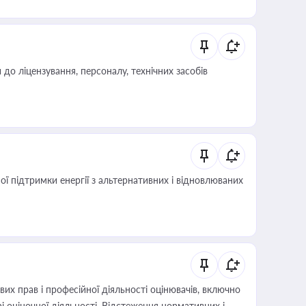
о ліцензування, персоналу, технічних засобів
 підтримки енергії з альтернативних і відновлюваних
х прав і професійної діяльності оцінювачів, включно
і оціночної діяльності. Відстеження нормативних і