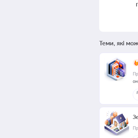
Теми, які мож
Пр
он
З
Пр