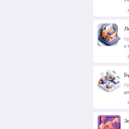
ме
пр
Л
Пр
у 
ри
Б
Пр
до
З