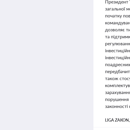
Президент 
загальної м
початку по
командуван
дозволяє ти
та підтримк
регулюванн
інвестицій
інвестицій
поадресних
передбачити
також стос
комплектува
зарахування
порушення 
законності
LIGA ZAKON