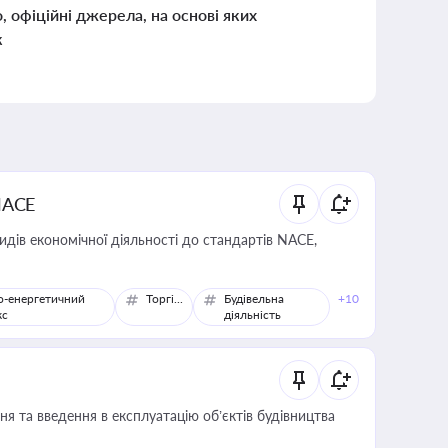
о, офіційні джерела, на основі яких
к
NACE
идів економічної діяльності до стандартів NACE,
о-енергетичний
Торгівля
Будівельна
+10
кс
діяльність
я та введення в експлуатацію об’єктів будівництва