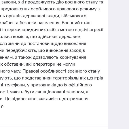
 закони, які продовжують дію воєнного стану та
-те продовження особливого правового режиму з
ь органів державної влади, військового
раїни та безпеки населення. Воєнний стан
інтереси юридичних осіб з метою відсічі агресії
нальна комісія, що здійснює державне
есла зміни до постанови щодо виконання
іни передбачають, що виконання заходів
шенням, а також дозволяють коригування
х обставин, які оператори не могли
нного часу. Правові особливості воєнного стану
шують, що представники територіальних центрів
і телефони, у призовників до їх офіційного
ості мають бути санкціоновані законом, а
ів. Це підкреслює важливість дотримання
у.