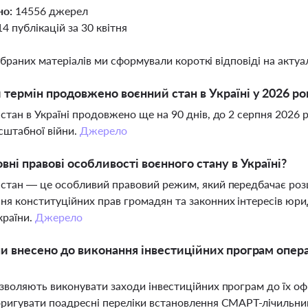
но:
14556 джерел
14 публікацій за 30 квітня
ібраних матеріалів ми сформували короткі відповіді на актуал
 термін продовжено воєнний стан в Україні у 2026 ро
стан в Україні продовжено ще на 90 днів, до 2 серпня 2026
сштабної війни.
Джерело
овні правові особливості воєнного стану в Україні?
стан — це особливий правовий режим, який передбачає роз
я конституційних прав громадян та законних інтересів юри
країни.
Джерело
ни внесено до виконання інвестиційних програм опер
зволяють виконувати заходи інвестиційних програм до їх оф
ригувати поадресні переліки встановлення СМАРТ-лічильникі