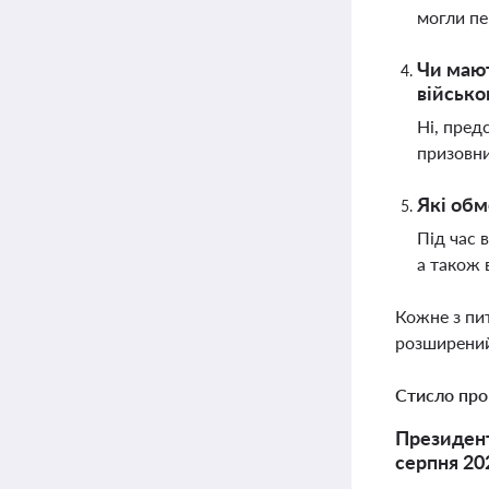
могли п
Чи мают
військо
Ні, пред
призовни
Які обм
Під час 
а також 
Кожне з пи
розширений
Стисло про
Президент
серпня 20