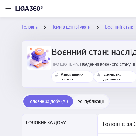
Головна
Теми в центрі уваги
Воєнний стан: 
Воєнний стан: наслі
Введення воєнного стану: щ
ПРО ЩО ТЕМА:
Ринок цінних
Банківська
паперів
діяльність
Головне за добу (AI)
Усі публікації
ГОЛОВНЕ ЗА ДОБУ
Головне за 