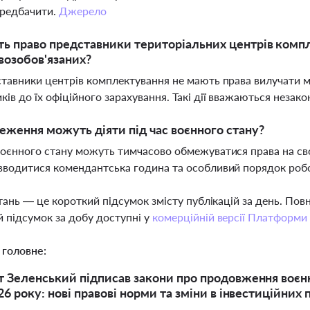
ередбачити.
Джерело
ь право представники територіальних центрів компл
возобов'язаних?
ставники центрів комплектування не мають права вилучати мо
ків до їх офіційного зарахування. Такі дії вважаються неза
еження можуть діяти під час воєнного стану?
воєнного стану можуть тимчасово обмежуватися права на св
вводитися комендантська година та особливий порядок робот
тань — це короткий підсумок змісту публікацій за день. По
 підсумок за добу доступні у
комерційній версії Платформи
 головне:
 Зеленський підписав закони про продовження воєнног
26 року: нові правові норми та зміни в інвестиційних