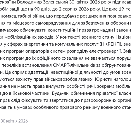
України Володимир Зеленський 30 квітня 2026 року підписав
обілізації ще на 90 днів, до 2 серпня 2026 року. Це вже 19
вномасштабної війни, що передбачає розширення повноважен
ня та місцевого самоврядування для забезпечення оборони к
мчасово обмежувати конституційні права громадян і законні 
и мобілізаційних заходів. У контексті воєнного стану Націо
я у сферах енергетики та комунальних послуг (НКРЕКП), вн
них програм операторів систем розподілу електроенергії. Зм
них програм до їх офіційного схвалення не вважається пору
 переліків встановлення СМАРТ-лічильників за обґрунтовани
. Це сприяє адаптації інвестиційної діяльності до умов воє
уються захисту прав військовозобов'язаних. Юристи наголо
ння не мають права вилучати особисті речі, зокрема мобільн
 до військової частини. Будь-які обмеження приватної власн
прав слід фіксувати та звертатися до правоохоронних орган
 навіть в умовах особливого правового режиму воєнного стан
,
30 квітня 2026