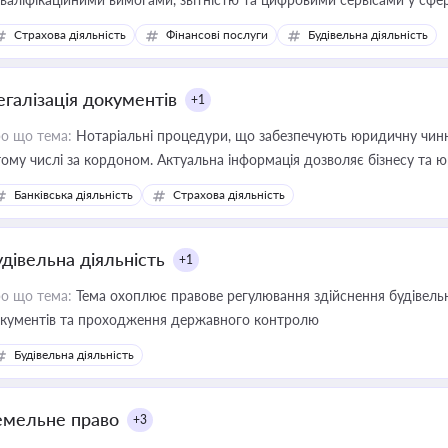
дійних змін у цій сфері корисне для власника бізнесу, керівника, юр
Страхова діяльність
Фінансові послуги
Будівельна діяльність
иватизації, оренди державного майна, корпоративних угод і перевірки
егалізація документів
+1
о що тема:
Нотаріальні процедури, що забезпечують юридичну чинні
тому числі за кордоном. Актуальна інформація дозволяє бізнесу т
зиків недійсності та забезпечувати їх належне прийняття органами 
Банківська діяльність
Страхова діяльність
удівельна діяльність
+1
о що тема:
Тема охоплює правове регулювання здійснення будівельн
кументів та проходження державного контролю
Будівельна діяльність
емельне право
+3