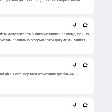
иста або бухгалтера під час оподаткування,
 статусу суб'єктів оціночної діяльності
сть документів та їх використання в правовідносинах,
а юристам правильно оформлювати документи, уникати
влади та контрагентами
ої діяльності, порядок отримання дозвільних