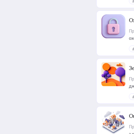
О
Пр
ох
З
Пр
дж
О
Пр
з 