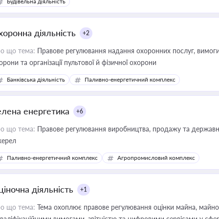
Будівельна діяльність
хоронна діяльність
+2
о що тема:
Правове регулювання надання охоронних послуг, вимоги д
орони та організації пультової й фізичної охорони
Банківська діяльність
Паливно-енергетичний комплекс
елена енергетика
+6
о що тема:
Правове регулювання виробництва, продажу та державної
ерел
Паливно-енергетичний комплекс
Агропромисловий комплекс
ціночна діяльність
+1
о що тема:
Тема охоплює правове регулювання оцінки майна, майнови
кваліфікаційними вимогами, звітністю та цифровими сервісами у сфер