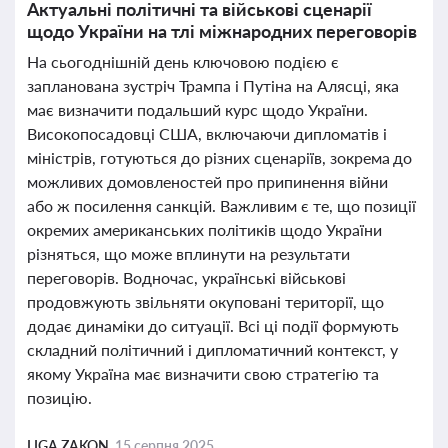
Актуальні політичні та військові сценарії
щодо України на тлі міжнародних переговорів
На сьогоднішній день ключовою подією є
запланована зустріч Трампа і Путіна на Алясці, яка
має визначити подальший курс щодо України.
Високопосадовці США, включаючи дипломатів і
міністрів, готуються до різних сценаріїв, зокрема до
можливих домовленостей про припинення війни
або ж посилення санкцій. Важливим є те, що позиції
окремих американських політиків щодо України
різняться, що може вплинути на результати
переговорів. Водночас, українські військові
продовжують звільняти окуповані території, що
додає динаміки до ситуації. Всі ці події формують
складний політичний і дипломатичний контекст, у
якому Україна має визначити свою стратегію та
позицію.
LIGA ZAKON,
15 серпня 2025