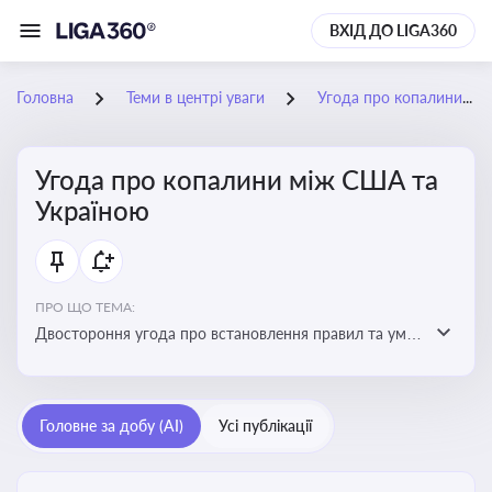
ВХІД ДО LIGA360
Головна
Теми в центрі уваги
Угода про копалини між США та Україною
Угода про копалини між США та
Україною
ПРО ЩО ТЕМА:
Двостороння угода про встановлення правил та умов
Інвестиційного фонду відбудови, яка може мати
значний вплив на бізнес-середовище та економічні
перспективи України
Головне за добу (AI)
Усі публікації