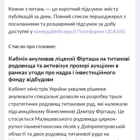
Кожне з питань — це короткий підсумок змісту
публікацій за день. Повний список першоджерел з
посиланнями та розширений підсумок за добу
доступні у
комерційній версії Платформи LIGA360.
Стисло про головне:
Кабмін анулював ліцензії Фірташа на титанові
родовища та активізує прозорі аукціони в
рамках угоди про надра і інвестиційного
фонду відбудови
Кабінет міністрів України ухвалив рішення
анулювати спеціальні дозволи на розробку трьох
стратегічних родовищ титанових руд, які належали
підсанкційному бізнесменові Дмитру Фірташу. Це
стосується Малишевського родовища циркон-
рутил-ільменітоносних пісків у Дніпропетровській
області та двох родовищ титанової руди на