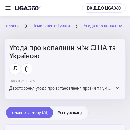
ВХІД ДО LIGA360
Головна
Теми в центрі уваги
Угода про копалини між США та Україною
Угода про копалини між США та
Україною
ПРО ЩО ТЕМА:
Двостороння угода про встановлення правил та умов
Інвестиційного фонду відбудови, яка може мати
значний вплив на бізнес-середовище та економічні
перспективи України
Головне за добу (AI)
Усі публікації