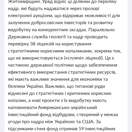
Житомирщині. Уряд відніс ці ділянки до переліку
надр, які будуть надаватися через прозорі
електронні аукціони, що відкриває можливості для
залучення добросовісних інвесторів та розвитку
видобутку на конкурентних засадах. Паралельно
Державна служба геології та надр проводить
перевірку 38 ліцензій на користування
стратегічними корисними копалинами, зокрема тих,
що не використовуються («сплячі» ліцензії). Це є
частиною державної політики щодо забезпечення
ефективного використання стратегічних ресурсів,
які мають важливе значення для економіки та
безпеки України. Важливо, що титанові руди
віднесені до стратегічних і критичних корисних
копалин, а нові проєкти з їх видобутку мають
наповнювати Американсько-український
інвестиційний фонд відбудови, створений у межах
угоди про надра між Україною та США. За
підсумками січня фонд отримав 59 інвестиційних