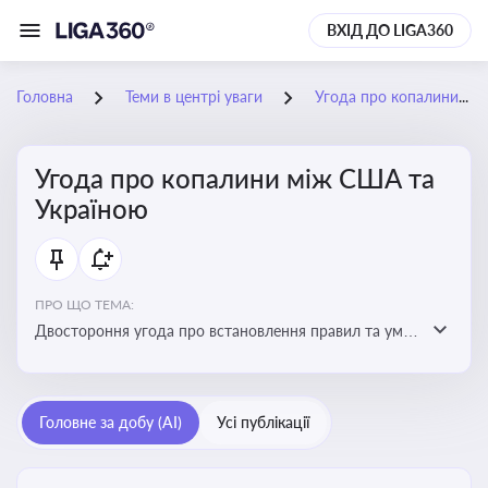
ВХІД ДО LIGA360
Головна
Теми в центрі уваги
Угода про копалини між США та Україною
Угода про копалини між США та
Україною
ПРО ЩО ТЕМА:
Двостороння угода про встановлення правил та умов
Інвестиційного фонду відбудови, яка може мати
значний вплив на бізнес-середовище та економічні
перспективи України
Головне за добу (AI)
Усі публікації