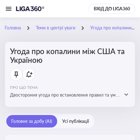
ВХІД ДО LIGA360
Головна
Теми в центрі уваги
Угода про копалини між США та Україною
Угода про копалини між США та
Україною
ПРО ЩО ТЕМА:
Двостороння угода про встановлення правил та умов
Інвестиційного фонду відбудови, яка може мати
значний вплив на бізнес-середовище та економічні
перспективи України
Головне за добу (AI)
Усі публікації