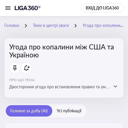
ВХІД ДО LIGA360
Головна
Теми в центрі уваги
Угода про копалини між США та Україною
Угода про копалини між США та
Україною
ПРО ЩО ТЕМА:
Двостороння угода про встановлення правил та умов
Інвестиційного фонду відбудови, яка може мати
значний вплив на бізнес-середовище та економічні
перспективи України
Головне за добу (AI)
Усі публікації