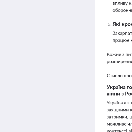
впливу н
оборонни
Які кро
Закарпат
працює 
Кожне з пи
розширений
Стисло про
Україна г
війни з Ро
Україна акт
західними к
затримки, 
можливе чл
контексті в