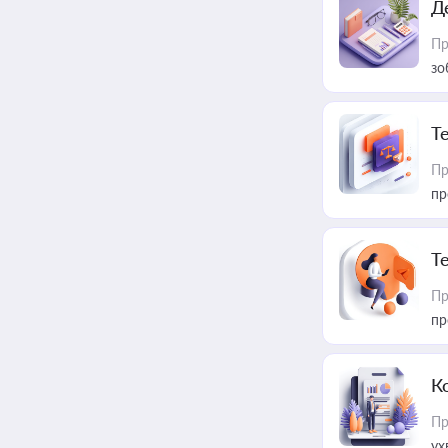
Д
Пр
зо
T
Пр
пр
T
Пр
пр
К
Пр
ух