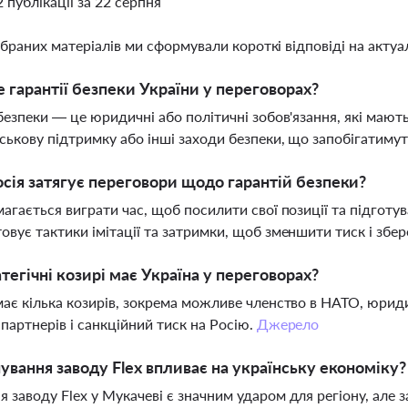
2 публікації за 22 серпня
ібраних матеріалів ми сформували короткі відповіді на актуал
 гарантії безпеки України у переговорах?
 безпеки — це юридичні або політичні зобов'язання, які мають
йськову підтримку або інші заходи безпеки, що запобігатим
сія затягує переговори щодо гарантій безпеки?
магається виграти час, щоб посилити свої позиції та підгот
овує тактики імітації та затримки, щоб зменшити тиск і збере
атегічні козирі має Україна у переговорах?
має кілька козирів, зокрема можливе членство в НАТО, юриди
 партнерів і санкційний тиск на Росію.
Джерело
ування заводу Flex впливає на українську економіку?
 заводу Flex у Мукачеві є значним ударом для регіону, але 