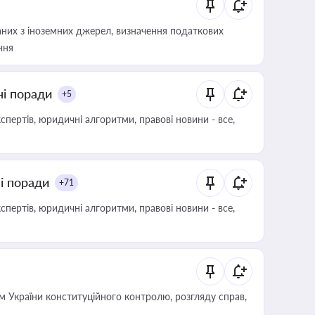
аних з іноземних джерел, визначення податкових
ння
ні поради
+5
пертів, юридичні алгоритми, правові новини - все,
ні поради
+71
пертів, юридичні алгоритми, правові новини - все,
 України конституційного контролю, розгляду справ,