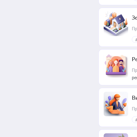
З
Пр
Р
Пр
ре
В
Пр