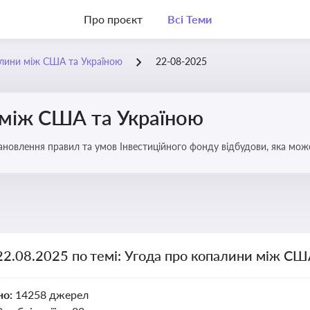
Про проєкт
Всі Теми
алини між США та Україною
22-08-2025
 між США та Україною
новлення правил та умов Інвестиційного фонду відбудови, яка мож
аїни
22.08.2025 по темі: Угода про копалини між СШ
но:
14258 джерел