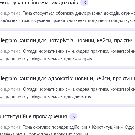
екларування іноземних доходів
+6
о що тема:
Тема стосується обов’язку декларування доходів, отрим
бов’язань та застосування правил уникнення подвійного оподаткува
elegram канали для нотаріусів: новини, кейси, практич
о що тема:
Огляди нормативних змін, судова практика, коментарі екс
о що пишуть у Telegram каналах для нотаріусів
elegram канали для адвокатів: новини, кейси, практич
о що тема:
Огляди нормативних змін, судова практика, коментарі екс
о що пишуть у Telegram каналах для адвокатів
онституційне провадження
+6
о що тема:
Тема охоплює порядок здійснення Конституційним Судом
валення актів і формування правових позицій