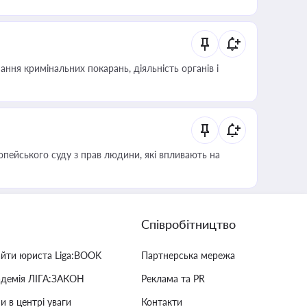
ння кримінальних покарань, діяльність органів і
опейського суду з прав людини, які впливають на
Співробітництво
айти юриста Liga:BOOK
Партнерська мережа
адемія ЛІГА:ЗАКОН
Реклама та PR
и в центрі уваги
Контакти