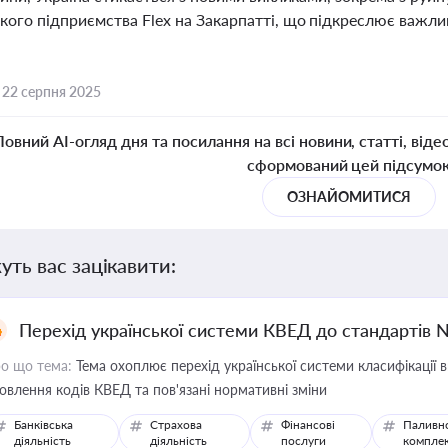
кого підприємства Flex на Закарпатті, що підкреслює важли
,
22 серпня 2025
Повний AI-огляд дня та посилання на всі новини, статті, віде
сформований цей підсумо
ОЗНАЙОМИТИСЯ
уть вас зацікавити:
Перехід української системи КВЕД до стандартів 
о що тема:
Тема охоплює перехід української системи класифікації в
овлення кодів КВЕД та пов'язані нормативні зміни
Банківська
Страхова
Фінансові
Паливн
діяльність
діяльність
послуги
компле