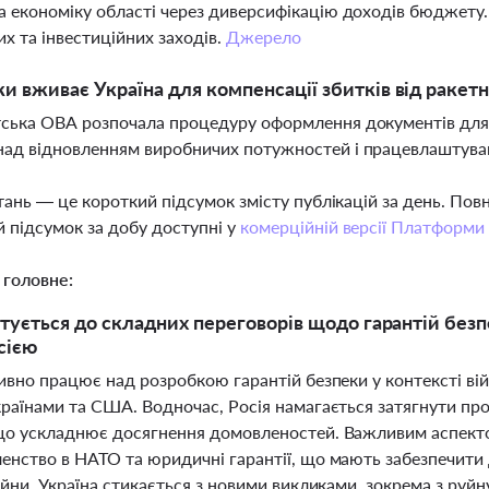
а економіку області через диверсифікацію доходів бюджету
х та інвестиційних заходів.
Джерело
ки вживає Україна для компенсації збитків від ракет
ська ОВА розпочала процедуру оформлення документів для 
над відновленням виробничих потужностей і працевлаштува
тань — це короткий підсумок змісту публікацій за день. По
 підсумок за добу доступні у
комерційній версії Платформи
 головне:
отується до складних переговорів щодо гарантій безпе
сією
ивно працює над розробкою гарантій безпеки у контексті вій
раїнами та США. Водночас, Росія намагається затягнути про
що ускладнює досягнення домовленостей. Важливим аспектом
енство в НАТО та юридичні гарантії, що мають забезпечити 
ійни, Україна стикається з новими викликами, зокрема з руй