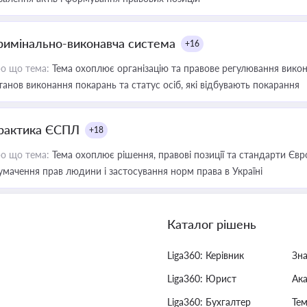
римінально-виконавча система
+16
о що тема:
Тема охоплює організацію та правове регулювання викона
танов виконання покарань та статус осіб, які відбувають покарання
рактика ЄСПЛ
+18
о що тема:
Тема охоплює рішення, правові позиції та стандарти Євр
умачення прав людини і застосування норм права в Україні
Каталог рішень
Liga360: Керівник
Зн
Liga360: Юрист
Ак
Liga360: Бухгалтер
Тем