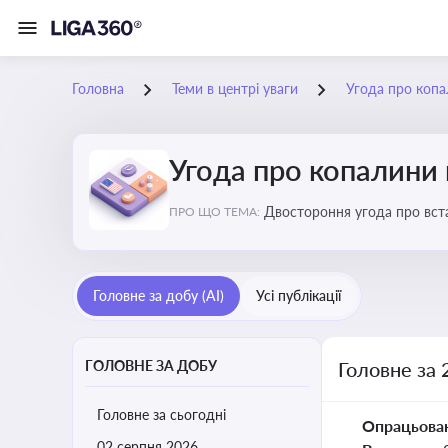
Головна
Теми в центрі уваги
Угода про коп
Угода про копалини
Двостороння угода про вста
ПРО ЩО ТЕМА:
економічні перспективи Укр
Головне за добу (AI)
Усі публікації
ГОЛОВНЕ ЗА ДОБУ
Головне за 
Головне за сьогодні
Опрацьова
02 серпня 2026