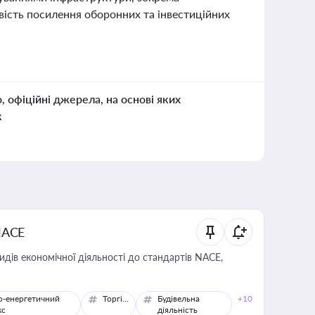
вість посилення оборонних та інвестиційних
о, офіційні джерела, на основі яких
к
NACE
идів економічної діяльності до стандартів NACE,
о-енергетичний
Торгівля
Будівельна
+10
кс
діяльність