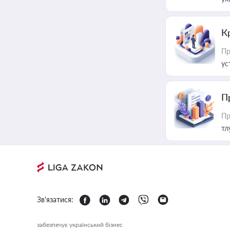
К
Пр
ус
П
Пр
тл
Зв'язатися:
забезпечує український бізнес