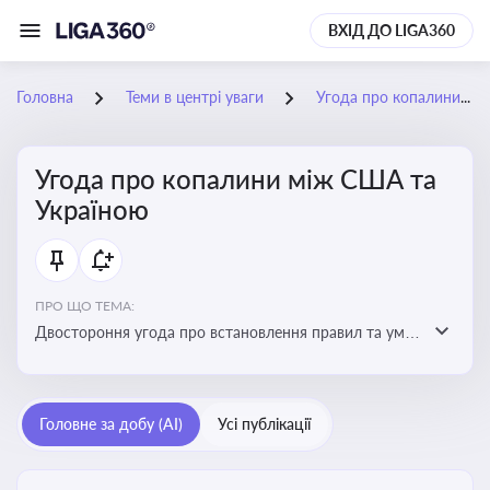
ВХІД ДО LIGA360
Головна
Теми в центрі уваги
Угода про копалини між США та Україною
Угода про копалини між США та
Україною
ПРО ЩО ТЕМА:
Двостороння угода про встановлення правил та умов
Інвестиційного фонду відбудови, яка може мати
значний вплив на бізнес-середовище та економічні
перспективи України
Головне за добу (AI)
Усі публікації