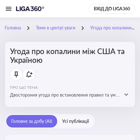
ВХІД ДО LIGA360
Головна
Теми в центрі уваги
Угода про копалини між США та Україною
Угода про копалини між США та
Україною
ПРО ЩО ТЕМА:
Двостороння угода про встановлення правил та умов
Інвестиційного фонду відбудови, яка може мати
значний вплив на бізнес-середовище та економічні
перспективи України
Головне за добу (AI)
Усі публікації