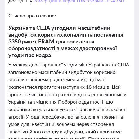
доступні у
комерційній версії Платформи LIGA360.
Стисло про головне:
Україна та США узгодили масштабний
видобуток корисних копалин та постачання
3350 ракет ERAM для посилення
обороноздатності в межах двосторонньої
угоди про надра
У межах двосторонньої угоди між Україною та США
заплановано масштабний видобуток корисних
копалин, зокрема рідкоземельних, що має
розпочатися протягом наступних 18 місяців. Цей
проєкт є частиною стратегії відновлення економіки
України та зміцнення її обороноздатності, що
особливо актуально в умовах триваючої військової
агресії. Угода передбачає встановлення правил та
умов для інвестицій, зокрема через створення
Інвестиційного фонду відбудови, який сприятиме
залученню капіталу та технологій. Паралельно з