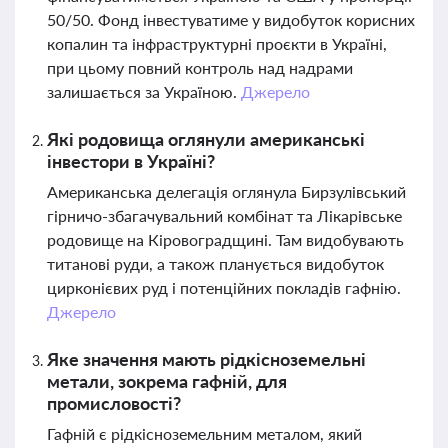
50/50. Фонд інвестуватиме у видобуток корисних
копалин та інфраструктурні проєкти в Україні,
при цьому повний контроль над надрами
залишається за Україною.
Джерело
Які родовища оглянули американські
інвестори в Україні?
Американська делегація оглянула Бирзулівський
гірничо-збагачувальний комбінат та Лікарівське
родовище на Кіровоградщині. Там видобувають
титанові руди, а також планується видобуток
цирконієвих руд і потенційних покладів гафнію.
Джерело
Яке значення мають рідкісноземельні
метали, зокрема гафній, для
промисловості?
Гафній є рідкісноземельним металом, який