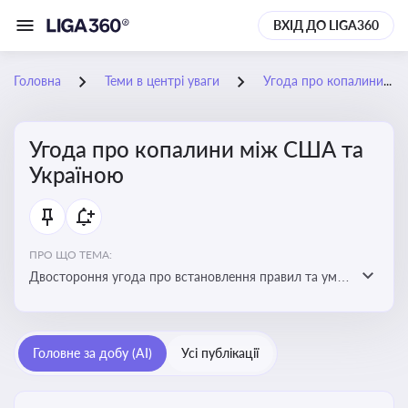
ВХІД ДО LIGA360
Головна
Теми в центрі уваги
Угода про копалини між США та Україною
Угода про копалини між США та
Україною
ПРО ЩО ТЕМА:
Двостороння угода про встановлення правил та умов
Інвестиційного фонду відбудови, яка може мати
значний вплив на бізнес-середовище та економічні
перспективи України
Головне за добу (AI)
Усі публікації