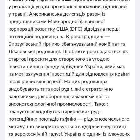
у реалізації угоди про корисні копалини, підписаної
у травні. Американська делегація разом із
представниками Міжнародної фінансової
корпорації розвитку США (DFC) відвідала перші
потенційні родовища на Кіровоградщині —
Бирзулівський гірничо-збагачувальний комбінат та
Лікарівське родовище. Ці об'єкти розглядаються як
стартові проєкти для створеного за угодою
Інвестиційного фонду відбудови України, який має
на меті залучення інвестицій для відновлення країни
після російської агресії. На цих родовищах
видобувають титанові руди, які є стратегічно
важливими для оборонної, авіакосмічної та
високотехнологічної промисловості. Також
планується видобуток цирконієвих руд і
потенційних покладів гафнію — рідкісноземельного
металу, що використовується в ядерній енергетиці
та аерокосмічній галузі. Україна є одним із ключових