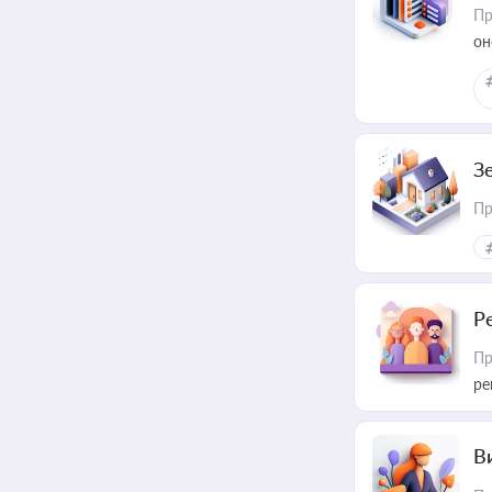
Пр
он
З
Пр
Р
Пр
ре
В