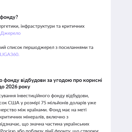
 фонду?
ергетики, інфраструктури та критичних
.
Джерело
вний список першоджерел з посиланнями та
 LIGA360.
о фонду відбудови за угодою про корисні
до 2026 року
сування інвестиційного фонду відбудови,
сок США у розмірі 75 мільйонів доларів уже
нерство між країнами. Фонд має на меті
критичних мінералів, включно з
ідзначає, що значна частина українських
Росією або поблизу лінії фронту, що створює