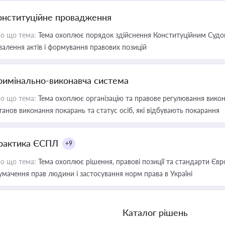
онституційне провадження
о що тема:
Тема охоплює порядок здійснення Конституційним Судом
валення актів і формування правових позицій
римінально-виконавча система
о що тема:
Тема охоплює організацію та правове регулювання викона
танов виконання покарань та статус осіб, які відбувають покарання
рактика ЄСПЛ
+9
о що тема:
Тема охоплює рішення, правові позиції та стандарти Євр
умачення прав людини і застосування норм права в Україні
Каталог рішень