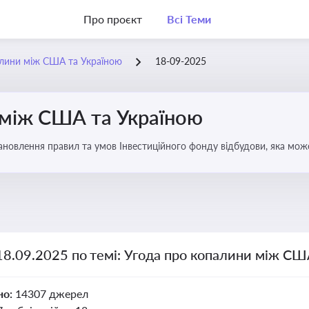
Про проєкт
Всі Теми
алини між США та Україною
18-09-2025
 між США та Україною
новлення правил та умов Інвестиційного фонду відбудови, яка мож
аїни
18.09.2025 по темі: Угода про копалини між СШ
но:
14307 джерел