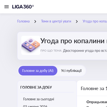
Головна
Теми в центрі уваги
Угода про коп
Угода про копалини
Двостороння угода про вста
ПРО ЩО ТЕМА:
економічні перспективи Укр
Головне за добу (AI)
Усі публікації
ГОЛОВНЕ ЗА ДОБУ
Головне за 
Головне за сьогодні
Опрацьова
02 серпня 2026