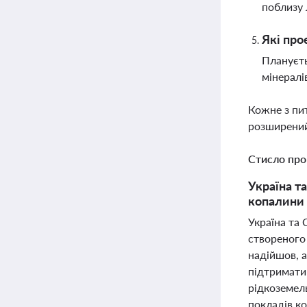
поблизу 
Які про
Плануєть
мінералі
Кожне з пи
розширений
Стисло про
Україна т
копалини 
Україна та
створеного 
надійшов, а
підтримати 
рідкоземел
покладів к