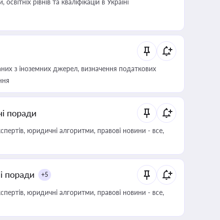
світніх рівнів та кваліфікацій в Україні
аних з іноземних джерел, визначення податкових
ння
ні поради
пертів, юридичні алгоритми, правові новини - все,
ні поради
+5
пертів, юридичні алгоритми, правові новини - все,