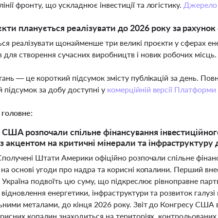
лінії фронту, що ускладнює інвестиції та логістику.
Джерело
єкти планується реалізувати до 2026 року за рахунок
ся реалізувати щонайменше три великі проєкти у сферах ен
в для створення сучасних виробництв і нових робочих місць
тань — це короткий підсумок змісту публікацій за день. По
 підсумок за добу доступні у
комерційній версії Платформи
 головне:
а США розпочали спільне фінансування інвестиційног
з акцентом на критичні мінерали та інфраструктуру 
 Сполучені Штати Америки офіційно розпочали спільне фінан
на основі угоди про надра та корисні копалини. Перший вне
 Україна подвоїть цю суму, що підкреслює рівноправне парт
відновлення енергетики, інфраструктури та розвиток галузі 
ьними металами, до кінця 2026 року. Звіт до Конгресу США в
орисних копалин знаходиться на територіях, контрольованих 