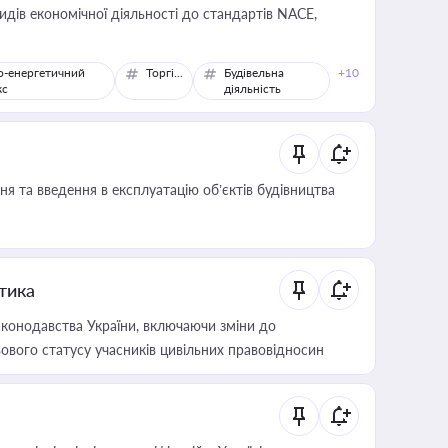
идів економічної діяльності до стандартів NACE,
о-енергетичний
Торгівля
Будівельна
+10
кс
діяльність
я та введення в експлуатацію об’єктів будівництва
итика
конодавства України, включаючи зміни до
ового статусу учасників цивільних правовідносин