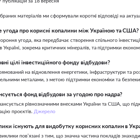
7 публікацій за 18 вересня
ібраних матеріалів ми сформували короткі відповіді на актуал
 угода про корисні копалини між Україною та США?
ороння угода, яка передбачає створення спільного інвести
в Україні, зокрема критичних мінералів, та підтримки економ
овні цілі інвестиційного фонду відбудови?
ямований на відновлення енергетики, інфраструктури та роз
ельними металами, з метою підтримки економіки та безпеки
нсується фонд відбудови за угодою про надра?
ансується рівнозначними внесками України та США, що підк
зацію проєктів.
Джерело
лики існують для видобутку корисних копалин в Укра
виклики пов’язані з тим, що значна частина покладів знаход