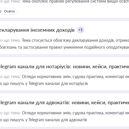
о що тема:
Тема охоплює правове регулювання системи вищої освіти, о
Освіта
екларування іноземних доходів
+1
о що тема:
Тема стосується обов’язку декларування доходів, отрим
бов’язань та застосування правил уникнення подвійного оподаткува
elegram канали для нотаріусів: новини, кейси, практич
о що тема:
Огляди нормативних змін, судова практика, коментарі екс
о що пишуть у Telegram каналах для нотаріусів
elegram канали для адвокатів: новини, кейси, практич
о що тема:
Огляди нормативних змін, судова практика, коментарі екс
о що пишуть у Telegram каналах для адвокатів