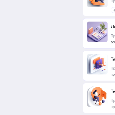
Пр
Д
Пр
зо
T
Пр
пр
T
Пр
пр