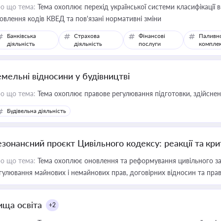
о що тема:
Тема охоплює перехід української системи класифікації в
овлення кодів КВЕД та пов'язані нормативні зміни
Банківська
Страхова
Фінансові
Паливн
діяльність
діяльність
послуги
компле
емельні відносини у будівництві
о що тема:
Тема охоплює правове регулювання підготовки, здійсненн
Будівельна діяльність
езонансний проєкт Цивільного кодексу: реакції та кр
о що тема:
Тема охоплює оновлення та реформування цивільного за
гулювання майнових і немайнових прав, договірних відносин та прав
ища освіта
+2