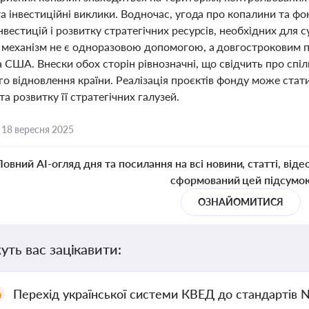
та інвестиційні виклики. Водночас, угода про копалини та 
нвестицій і розвитку стратегічних ресурсів, необхідних для 
 механізм не є одноразовою допомогою, а довгостроковим 
 США. Внески обох сторін рівнозначні, що свідчить про спіл
го відновлення країни. Реалізація проєктів фонду може стат
 та розвитку її стратегічних галузей.
,
18 вересня 2025
Повний AI-огляд дня та посилання на всі новини, статті, віде
сформований цей підсумо
ОЗНАЙОМИТИСЯ
уть вас зацікавити:
Перехід української системи КВЕД до стандартів 