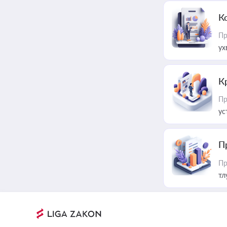
К
Пр
ух
К
Пр
ус
П
Пр
тл