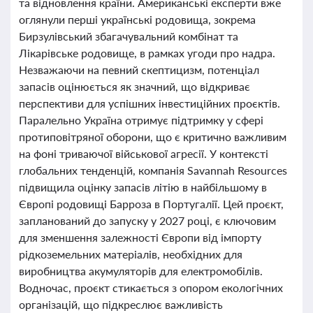
та відновлення країни. Американські експерти вже
оглянули перші українські родовища, зокрема
Бирзулівський збагачувальний комбінат та
Лікарівське родовище, в рамках угоди про надра.
Незважаючи на певний скептицизм, потенціал
запасів оцінюється як значний, що відкриває
перспективи для успішних інвестиційних проєктів.
Паралельно Україна отримує підтримку у сфері
протиповітряної оборони, що є критично важливим
на фоні триваючої військової агресії. У контексті
глобальних тенденцій, компанія Savannah Resources
підвищила оцінку запасів літію в найбільшому в
Європі родовищі Барроза в Португалії. Цей проєкт,
запланований до запуску у 2027 році, є ключовим
для зменшення залежності Європи від імпорту
рідкоземельних матеріалів, необхідних для
виробництва акумуляторів для електромобілів.
Водночас, проєкт стикається з опором екологічних
організацій, що підкреслює важливість