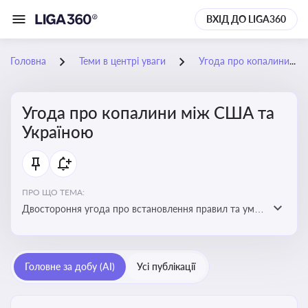
ВХІД ДО LIGA360
Головна
Теми в центрі уваги
Угода про копалини між США та Україною
Угода про копалини між США та
Україною
ПРО ЩО ТЕМА:
Двостороння угода про встановлення правил та умов
Інвестиційного фонду відбудови, яка може мати
значний вплив на бізнес-середовище та економічні
перспективи України
Головне за добу (AI)
Усі публікації