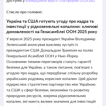
доступні у
комерційній версії Платформи LIGA360.
Стисло про головне:
Україна та США готують угоду про надра та
інвестиції у рідкоземельні копалини: ключові
домовленості на Генасамблеї ООН 2025 року
У вересні 2025 року президент України Володимир
Зеленський анонсував важливу зустріч із
президентом США Дональдом Трампом на полях
Генеральної Асамблеї ООН у Нью-Йорку.
Основними темами переговорів стануть гарантії
безпеки для України, а також питання, пов'язані з
угодою про надра, що передбачає спільну розробку
українських родовищ корисних копалин. Цей діалог
підкреслює стратегічне партнерство між Україною
та США у сфері безпеки, економіки та розвитку
природних ресурсів, зокрема рідкоземельних
копалин, які мають велике значення для інвестицій