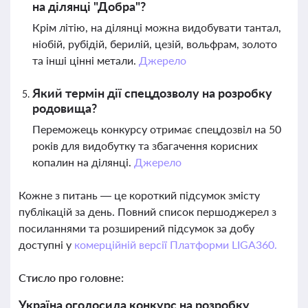
на ділянці "Добра"?
Крім літію, на ділянці можна видобувати тантал,
ніобій, рубідій, берилій, цезій, вольфрам, золото
та інші цінні метали.
Джерело
Який термін дії спецдозволу на розробку
родовища?
Переможець конкурсу отримає спецдозвіл на 50
років для видобутку та збагачення корисних
копалин на ділянці.
Джерело
Кожне з питань — це короткий підсумок змісту
публікацій за день. Повний список першоджерел з
посиланнями та розширений підсумок за добу
доступні у
комерційній версії Платформи LIGA360.
Стисло про головне:
Україна оголосила конкурс на розробку