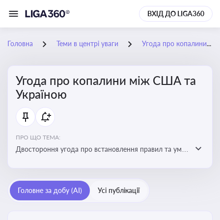
ВХІД ДО LIGA360
Головна
Теми в центрі уваги
Угода про копалини між США та Україною
Угода про копалини між США та
Україною
ПРО ЩО ТЕМА:
Двостороння угода про встановлення правил та умов
Інвестиційного фонду відбудови, яка може мати
значний вплив на бізнес-середовище та економічні
перспективи України
Головне за добу (AI)
Усі публікації