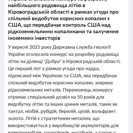
найбільшого родовища літію в
Кіровоградській області в рамках угоди про
спільний видобуток корисних копалин з
США, що передбачає контроль США над
рідкоземельними копалинами та залучення
іноземних інвесторів
У вересні 2025 року Державна служба геології
України оголосила конкурс на розробку родовища
літію на ділянці "Добра" в Кіровоградській області.
Це перший лот у рамках угоди про надра,
підписаної між Україною та США, яка передбачає
спільний видобуток корисних копалин, зокрема
рідкоземельних металів. Переможець конкурсу
отримає спеціальний дозвіл на 50 років для
видобутку літію та інших цінних металів, таких як
тантал, ніобій, рубідій, берилій, цезій, вольфрам і
золото. Літій є стратегічним металом, що
використовується у виробництві акумуляторів для
електромобілів, смартфонів, ноутбуків, а також у