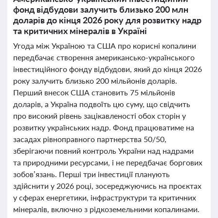
фонд відбудови залучить близько 200 млн
доларів до кінця 2026 року для розвитку надр
та критичних мінералів в Україні
Угода між Україною та США про корисні копалини
передбачає створення американсько-українського
інвестиційного фонду відбудови, який до кінця 2026
року залучить близько 200 мільйонів доларів.
Перший внесок США становить 75 мільйонів
доларів, а Україна подвоїть цю суму, що свідчить
про високий рівень зацікавленості обох сторін у
розвитку українських надр. Фонд працюватиме на
засадах рівноправного партнерства 50/50,
зберігаючи повний контроль України над надрами
та природними ресурсами, і не передбачає боргових
зобов’язань. Перші три інвестиції планують
здійснити у 2026 році, зосереджуючись на проєктах
у сферах енергетики, інфраструктури та критичних
мінералів, включно з рідкоземельними копалинами.