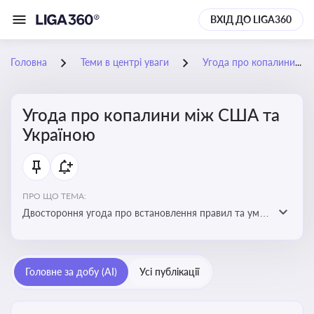
ВХІД ДО LIGA360
Головна
Теми в центрі уваги
Угода про копалини між США та Україною
Угода про копалини між США та
Україною
ПРО ЩО ТЕМА:
Двостороння угода про встановлення правил та умов
Інвестиційного фонду відбудови, яка може мати
значний вплив на бізнес-середовище та економічні
перспективи України
Головне за добу (AI)
Усі публікації