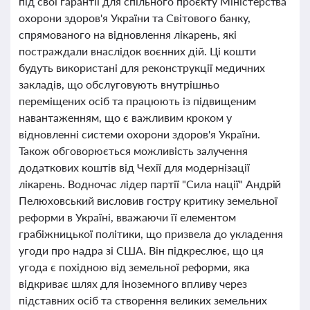
під свої гарантії для спільного проєкту Міністерства
охорони здоров'я України та Світового банку,
спрямованого на відновлення лікарень, які
постраждали внаслідок воєнних дій. Ці кошти
будуть використані для реконструкції медичних
закладів, що обслуговують внутрішньо
переміщених осіб та працюють із підвищеним
навантаженням, що є важливим кроком у
відновленні системи охорони здоров'я України.
Також обговорюється можливість залучення
додаткових коштів від Чехії для модернізації
лікарень. Водночас лідер партії "Сила нації" Андрій
Пелюховський висловив гостру критику земельної
реформи в Україні, вважаючи її елементом
грабіжницької політики, що призвела до укладення
угоди про надра зі США. Він підкреслює, що ця
угода є похідною від земельної реформи, яка
відкриває шлях для іноземного впливу через
підставних осіб та створення великих земельних