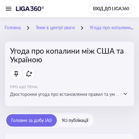
ВХІД ДО LIGA360
Головна
Теми в центрі уваги
Угода про копалини між США та Україною
Угода про копалини між США та
Україною
ПРО ЩО ТЕМА:
Двостороння угода про встановлення правил та умов
Інвестиційного фонду відбудови, яка може мати
значний вплив на бізнес-середовище та економічні
перспективи України
Головне за добу (AI)
Усі публікації