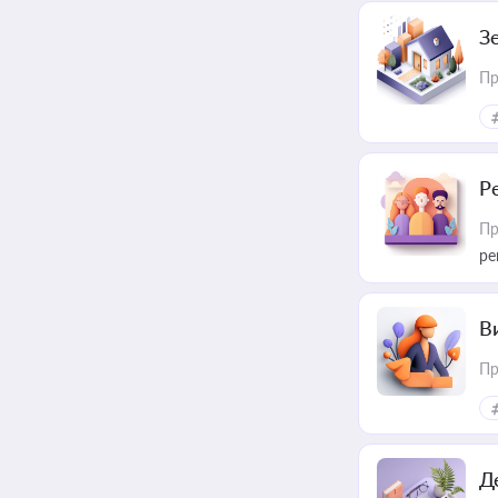
З
Пр
Р
Пр
ре
В
Пр
Д