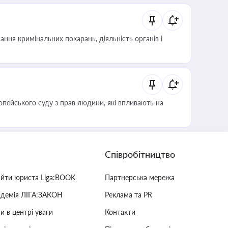
ння кримінальних покарань, діяльність органів і
опейського суду з прав людини, які впливають на
Співробітництво
айти юриста Liga:BOOK
Партнерська мережа
адемія ЛІГА:ЗАКОН
Реклама та PR
и в центрі уваги
Контакти