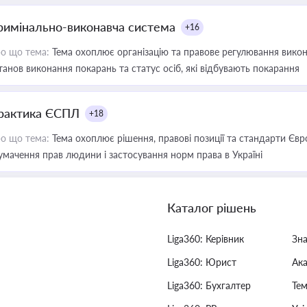
римінально-виконавча система
+16
о що тема:
Тема охоплює організацію та правове регулювання викона
танов виконання покарань та статус осіб, які відбувають покарання
рактика ЄСПЛ
+18
о що тема:
Тема охоплює рішення, правові позиції та стандарти Євр
умачення прав людини і застосування норм права в Україні
Каталог рішень
Liga360: Керівник
Зн
Liga360: Юрист
Ак
Liga360: Бухгалтер
Тем