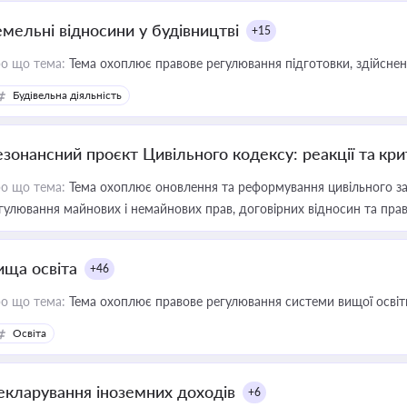
емельні відносини у будівництві
+15
о що тема:
Тема охоплює правове регулювання підготовки, здійсненн
Будівельна діяльність
езонансний проєкт Цивільного кодексу: реакції та кр
о що тема:
Тема охоплює оновлення та реформування цивільного за
гулювання майнових і немайнових прав, договірних відносин та прав
ища освіта
+46
о що тема:
Тема охоплює правове регулювання системи вищої освіти, о
Освіта
екларування іноземних доходів
+6