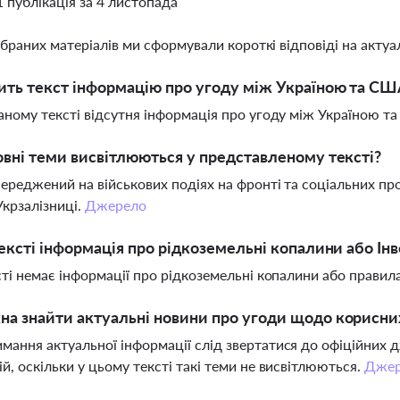
1 публікація за 4 листопада
ібраних матеріалів ми сформували короткі відповіді на актуал
ить текст інформацію про угоду між Україною та С
даному тексті відсутня інформація про угоду між Україною
овні теми висвітлюються у представленому тексті?
середжений на військових подіях на фронті та соціальних п
Укрзалізниці.
Джерело
тексті інформація про рідкоземельні копалини або І
ксті немає інформації про рідкоземельні копалини або прави
а знайти актуальні новини про угоди щодо корисних
мання актуальної інформації слід звертатися до офіційних д
ій, оскільки у цьому тексті такі теми не висвітлюються.
Джер