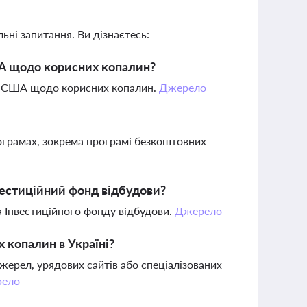
ьні запитання. Ви дізнаєтесь:
ША щодо корисних копалин?
 та США щодо корисних копалин.
Джерело
рограмах, зокрема програмі безкоштовних
нвестиційний фонд відбудови?
ла Інвестиційного фонду відбудови.
Джерело
 копалин в Україні?
жерел, урядових сайтів або спеціалізованих
ело