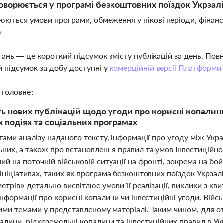
ворюється у програмі безкоштовних поїздок Укрзалі
ються умови програми, обмеження у пікові періоди, фінансо
о
тань — це короткий підсумок змісту публікацій за день. По
 підсумок за добу доступні у
комерційній версії Платформи
 головне:
ть нових публікацій щодо угоди про корисні копалин
х подіях та соціальних програмах
атами аналізу наданого тексту, інформації про угоду між У
них, а також про встановлення правил та умов Інвестиційно
й на поточній військовій ситуації на фронті, зокрема на бой
ініціативах, таких як програма безкоштовних поїздок Укрза
метрів» детально висвітлює умови її реалізації, виклики з кви
інформації про корисні копалини чи інвестиційні угоди. Війсь
ими темами у представленому матеріалі. Таким чином, для о
алини, рідкоземельні копалини та інвестиційних правил в Ук