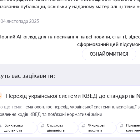
ізованих публікацій, оскільки у наданому матеріалі ці теми 
,
04 листопада 2025
Повний AI-огляд дня та посилання на всі новини, статті, віде
сформований цей підсумо
ОЗНАЙОМИТИСЯ
уть вас зацікавити:
Перехід української системи КВЕД до стандартів 
о що тема:
Тема охоплює перехід української системи класифікації в
овлення кодів КВЕД та пов'язані нормативні зміни
Банківська
Страхова
Фінансові
Паливн
діяльність
діяльність
послуги
компле