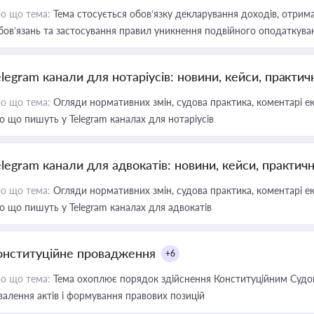
о що тема:
Тема стосується обов’язку декларування доходів, отрим
бов’язань та застосування правил уникнення подвійного оподаткува
elegram канали для нотаріусів: новини, кейси, практич
о що тема:
Огляди нормативних змін, судова практика, коментарі екс
о що пишуть у Telegram каналах для нотаріусів
elegram канали для адвокатів: новини, кейси, практич
о що тема:
Огляди нормативних змін, судова практика, коментарі екс
о що пишуть у Telegram каналах для адвокатів
онституційне провадження
+6
о що тема:
Тема охоплює порядок здійснення Конституційним Судом
валення актів і формування правових позицій