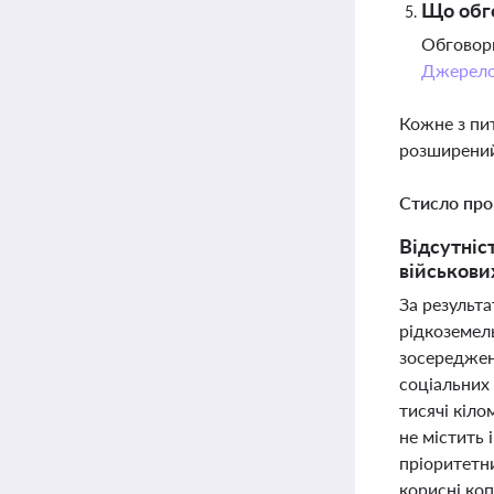
Що обго
Обговорю
Джерел
Кожне з пи
розширений
Стисло про
Відсутніс
військови
За результ
рідкоземель
зосереджени
соціальних 
тисячі кіло
не містить 
пріоритетн
корисні коп