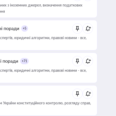
аних з іноземних джерел, визначення податкових
ння
ні поради
+5
пертів, юридичні алгоритми, правові новини - все,
ні поради
+71
пертів, юридичні алгоритми, правові новини - все,
 України конституційного контролю, розгляду справ,