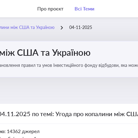
Про проєкт
Всі Теми
алини між США та Україною
04-11-2025
 між США та Україною
новлення правил та умов Інвестиційного фонду відбудови, яка мож
аїни
04.11.2025 по темі: Угода про копалини між СШ
но:
14362 джерел