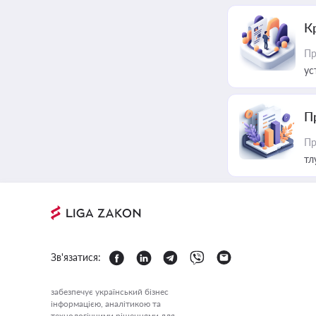
К
Пр
ус
П
Пр
тл
Зв'язатися:
забезпечує український бізнес
інформацією, аналітикою та
технологічними рішеннями для