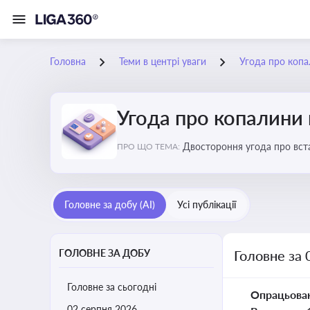
Головна
Теми в центрі уваги
Угода про коп
Угода про копалини
Двостороння угода про вста
ПРО ЩО ТЕМА:
економічні перспективи Укр
Головне за добу (AI)
Усі публікації
ГОЛОВНЕ ЗА ДОБУ
Головне за 
Головне за сьогодні
Опрацьова
02 серпня 2026