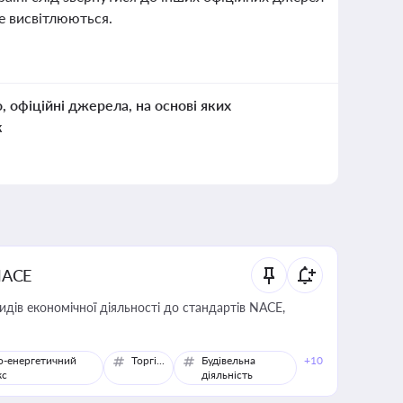
не висвітлюються.
о, офіційні джерела, на основі яких
к
NACE
идів економічної діяльності до стандартів NACE,
о-енергетичний
Торгівля
Будівельна
+10
кс
діяльність