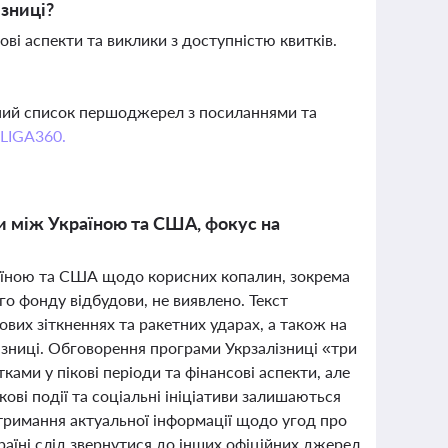
зниці?
ві аспекти та виклики з доступністю квитків.
вний список першоджерел з посиланнями та
 LIGA360.
и між Україною та США, фокус на
країною та США щодо корисних копалин, зокрема
го фонду відбудови, не виявлено. Текст
ових зіткненнях та ракетних ударах, а також на
лізниці. Обговорення програми Укрзалізниці «три
тками у пікові періоди та фінансові аспекти, але
кові події та соціальні ініціативи залишаються
тримання актуальної інформації щодо угод про
раїні слід звернутися до інших офіційних джерел