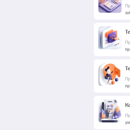
Пр
зо
T
Пр
пр
T
Пр
пр
К
Пр
ух