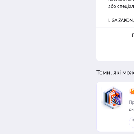
або спеціал
LIGA ZAKON
Теми, які мож
Пр
он