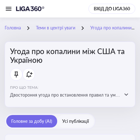
ВХІД ДО LIGA360
Головна
Теми в центрі уваги
Угода про копалини між США та Україною
Угода про копалини між США та
Україною
ПРО ЩО ТЕМА:
Двостороння угода про встановлення правил та умов
Інвестиційного фонду відбудови, яка може мати
значний вплив на бізнес-середовище та економічні
перспективи України
Головне за добу (AI)
Усі публікації