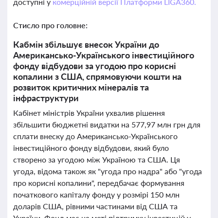
доступні у
комерційній версії Платформи LIGA360.
Стисло про головне:
Кабмін збільшує внесок України до
Американсько-Українського інвестиційного
фонду відбудови за угодою про корисні
копалини з США, спрямовуючи кошти на
розвиток критичних мінералів та
інфраструктури
Кабінет міністрів України ухвалив рішення
збільшити бюджетні видатки на 577,97 млн грн для
сплати внеску до Американсько-Українського
інвестиційного фонду відбудови, який було
створено за угодою між Україною та США. Ця
угода, відома також як "угода про надра" або "угода
про корисні копалини", передбачає формування
початкового капіталу фонду у розмірі 150 млн
доларів США, рівними частинами від США та
України. Фонд має на меті підтримку інвестицій у