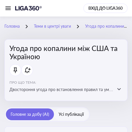
ВХІД ДО LIGA360
Головна
Теми в центрі уваги
Угода про копалини між США та Україною
Угода про копалини між США та
Україною
ПРО ЩО ТЕМА:
Двостороння угода про встановлення правил та умов
Інвестиційного фонду відбудови, яка може мати
значний вплив на бізнес-середовище та економічні
перспективи України
Головне за добу (AI)
Усі публікації