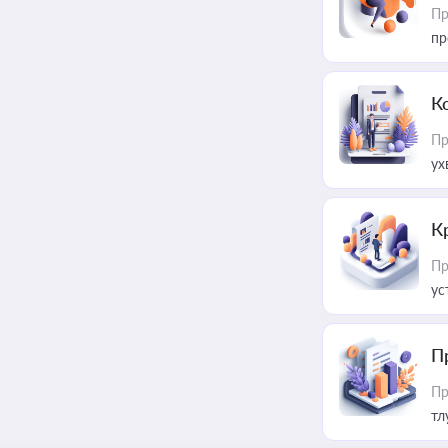
Пр
пр
К
Пр
ух
К
Пр
ус
П
Пр
тл