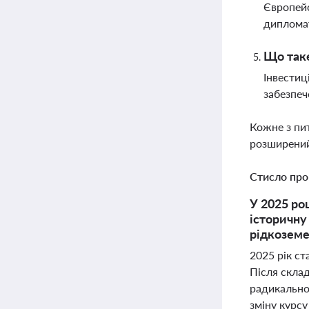
Європейс
дипломат
Що таке
Інвестиц
забезпеч
Кожне з пи
розширений
Стисло про
У 2025 ро
історичну
рідкозем
2025 рік с
Після скла
радикально
зміну курс