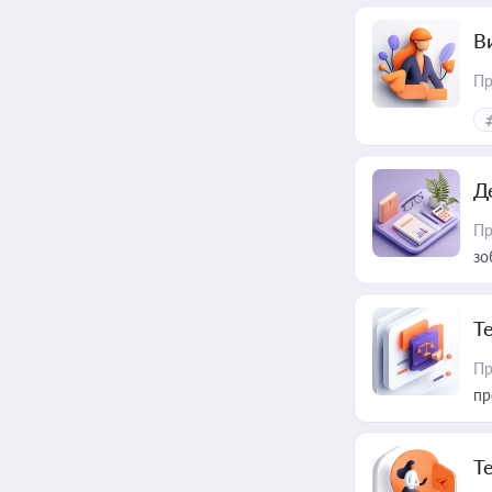
В
Пр
Д
Пр
зо
T
Пр
пр
T