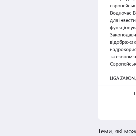
європейськи
Водночас В
для інвест
функціонува
Законодавчі
відображают
надрокорис
та економіч
Європейсь
LIGA ZAKON
Теми, які мож