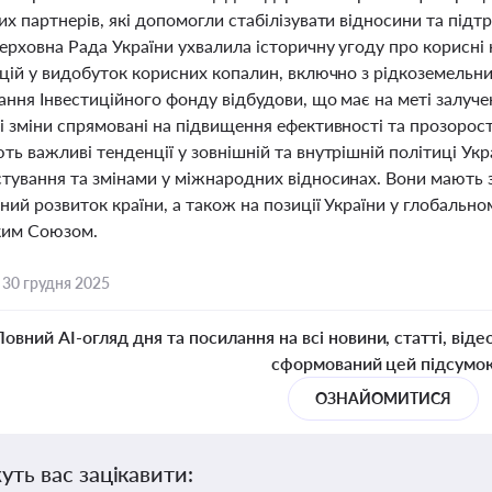
х партнерів, які допомогли стабілізувати відносини та підт
ерховна Рада України ухвалила історичну угоду про корисні 
ицій у видобуток корисних копалин, включно з рідкоземельн
ння Інвестиційного фонду відбудови, що має на меті залуче
 зміни спрямовані на підвищення ефективності та прозорості у
ь важливі тенденції у зовнішній та внутрішній політиці Укр
тування та змінами у міжнародних відносинах. Вони мають з
ний розвиток країни, а також на позиції України у глобально
ким Союзом.
,
30 грудня 2025
Повний AI-огляд дня та посилання на всі новини, статті, віде
сформований цей підсумо
ОЗНАЙОМИТИСЯ
уть вас зацікавити: