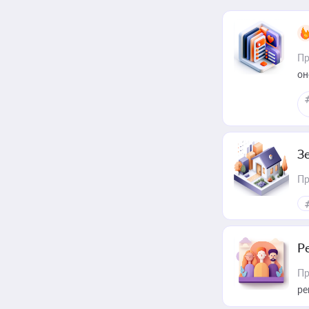
Пр
он
З
Пр
Р
Пр
ре