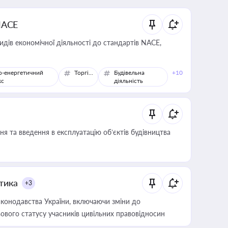
NACE
идів економічної діяльності до стандартів NACE,
о-енергетичний
Торгівля
Будівельна
+10
кс
діяльність
я та введення в експлуатацію об’єктів будівництва
итика
+3
конодавства України, включаючи зміни до
ового статусу учасників цивільних правовідносин