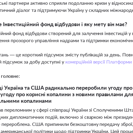
ькі партнери активно сприяли подоланню кризи у відносина
ичний діалог та підтримуючи Україну у складних міжнарод
 Інвестиційний фонд відбудови і яку мету він має?
ійний фонд відбудови створений для залучення інвестицій у 
ення прозорого управління надрами та підтримки економічн
тань — це короткий підсумок змісту публікацій за день. По
 підсумок за добу доступні у
комерційній версії Платформи
 головне:
ці Україна та США радикально переробили угоду про 
 угоду про корисні копалини з новими правилами для
ельними копалинами
тав переломним у сфері співпраці України зі Сполученими Ш
дних дипломатичних подій, включно зі сваркою між президе
 перероблена. США припинили безкоштовну передачу зброї, 
у американської політики щодо підтримки України. Цей про