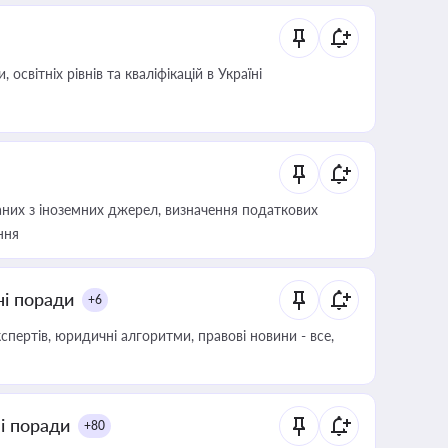
світніх рівнів та кваліфікацій в Україні
аних з іноземних джерел, визначення податкових
ння
ні поради
+6
пертів, юридичні алгоритми, правові новини - все,
ні поради
+80