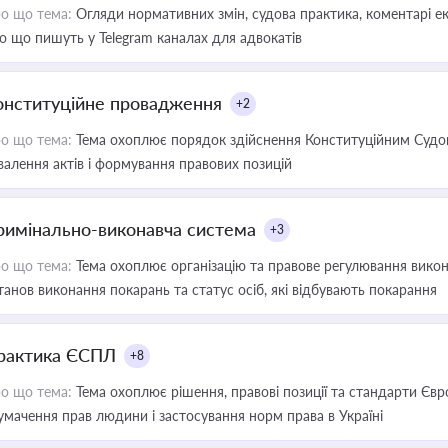
о що тема:
Огляди нормативних змін, судова практика, коментарі екс
о що пишуть у Telegram каналах для адвокатів
онституційне провадження
+2
о що тема:
Тема охоплює порядок здійснення Конституційним Судом
валення актів і формування правових позицій
римінально-виконавча система
+3
о що тема:
Тема охоплює організацію та правове регулювання викона
танов виконання покарань та статус осіб, які відбувають покарання
рактика ЄСПЛ
+8
о що тема:
Тема охоплює рішення, правові позиції та стандарти Євр
умачення прав людини і застосування норм права в Україні