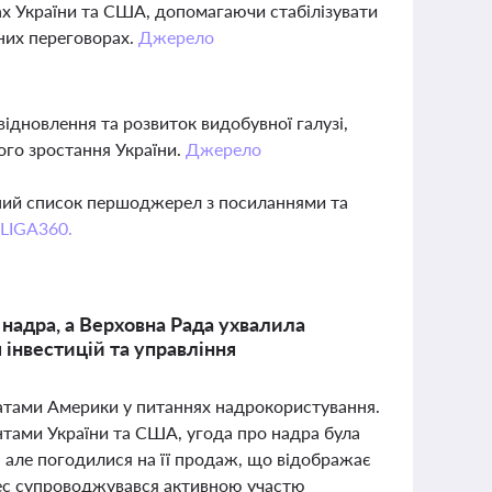
х України та США, допомагаючи стабілізувати
них переговорах.
Джерело
відновлення та розвиток видобувної галузі,
ого зростання України.
Джерело
вний список першоджерел з посиланнями та
 LIGA360.
надра, а Верховна Рада ухвалила
 інвестицій та управління
татами Америки у питаннях надрокористування.
нтами України та США, угода про надра була
але погодилися на її продаж, що відображає
цес супроводжувався активною участю