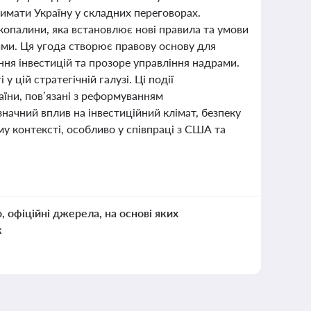
римати Україну у складних переговорах.
копалини, яка встановлює нові правила та умови
ими. Ця угода створює правову основу для
ння інвестицій та прозоре управління надрами.
 цій стратегічній галузі. Ці події
аїни, пов’язані з реформуванням
начний вплив на інвестиційний клімат, безпеку
му контексті, особливо у співпраці з США та
о, офіційні джерела, на основі яких
к