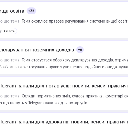
ища освіта
+35
о що тема:
Тема охоплює правове регулювання системи вищої освіти, о
Освіта
екларування іноземних доходів
+6
о що тема:
Тема стосується обов’язку декларування доходів, отрим
бов’язань та застосування правил уникнення подвійного оподаткува
elegram канали для нотаріусів: новини, кейси, практич
о що тема:
Огляди нормативних змін, судова практика, коментарі екс
о що пишуть у Telegram каналах для нотаріусів
elegram канали для адвокатів: новини, кейси, практич