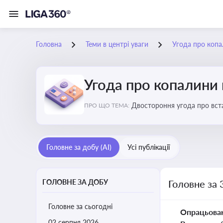
Головна
Теми в центрі уваги
Угода про коп
Угода про копалини
Двостороння угода про вста
ПРО ЩО ТЕМА:
економічні перспективи Укр
Головне за добу (AI)
Усі публікації
ГОЛОВНЕ ЗА ДОБУ
Головне за 
Головне за сьогодні
Опрацьова
02 серпня 2026