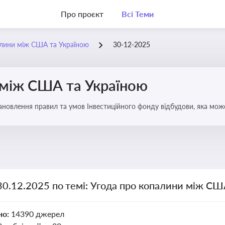
Про проєкт
Всі Теми
алини між США та Україною
30-12-2025
 між США та Україною
новлення правил та умов Інвестиційного фонду відбудови, яка мож
аїни
30.12.2025 по темі: Угода про копалини між СШ
но:
14390 джерел