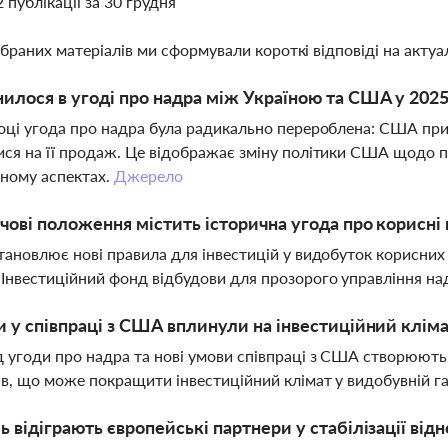
2 публікації за 30 грудня
ібраних матеріалів ми сформували короткі відповіді на актуал
илося в угоді про надра між Україною та США у 2025
оці угода про надра була радикально перероблена: США при
ся на її продаж. Це відображає зміну політики США щодо п
ному аспектах.
Джерело
чові положення містить історична угода про корисн
тановлює нові правила для інвестицій у видобуток корисних
Інвестиційний фонд відбудови для прозорого управління над
и у співпраці з США вплинули на інвестиційний клімат
 угоди про надра та нові умови співпраці з США створюють 
ів, що може покращити інвестиційний клімат у видобувній га
ь відіграють європейські партнери у стабілізації ві