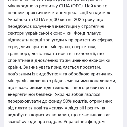
міжнародного розвитку США (DFC). Цей крок є
першим практичним етапом реалізації угоди між
Україною та США від 30 квітня 2025 року, що
передбачає залучення інвестицій у стратегічні
сектори української економіки. Фонд планує
підписати перші три угоди у пріоритетних сферах,
серед яких критичні мінерали, енергетика,
транспорт, логістика та новітні технології, що
сприятиме відновленню та зміцненню економіки
країни. Значна увага приділяється проєктам,
пов’язаним із видобутком та обробкою критичних
мінералів, включно з рідкоземельними копалинами,
що є важливими для технологічного розвитку та
енергетичної безпеки. Україна зобов’язалася
перераховувати до фонду 50% коштів, отриманих
від плати за нові та «сплячі» ліцензії і ренту на
видобуток корисних копалин, що є частиною так
званої «угоди про надра». Управління фондом