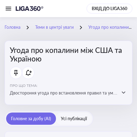
ВХІД ДО LIGA360
Головна
Теми в центрі уваги
Угода про копалини між США та Україною
Угода про копалини між США та
Україною
ПРО ЩО ТЕМА:
Двостороння угода про встановлення правил та умов
Інвестиційного фонду відбудови, яка може мати
значний вплив на бізнес-середовище та економічні
перспективи України
Головне за добу (AI)
Усі публікації