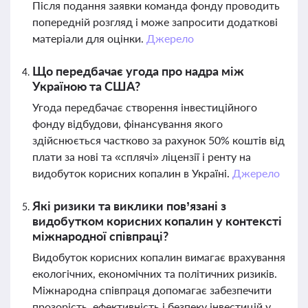
Після подання заявки команда фонду проводить
попередній розгляд і може запросити додаткові
матеріали для оцінки.
Джерело
Що передбачає угода про надра між
Україною та США?
Угода передбачає створення інвестиційного
фонду відбудови, фінансування якого
здійснюється частково за рахунок 50% коштів від
плати за нові та «сплячі» ліцензії і ренту на
видобуток корисних копалин в Україні.
Джерело
Які ризики та виклики пов’язані з
видобутком корисних копалин у контексті
міжнародної співпраці?
Видобуток корисних копалин вимагає врахування
екологічних, економічних та політичних ризиків.
Міжнародна співпраця допомагає забезпечити
прозорість, ефективність і безпеку інвестицій у