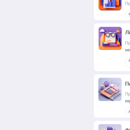
Пр
Лі
Пр
не
П
Пр
пе