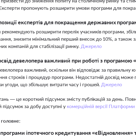
призвести до зниження попиту на столичному ринку та стим
 Експерти пропонують розширити умови програми для покра
позиції експертів для покращення державних програ
 рекомендують розширити перелік учасників програми, збі
ання, знизити мінімальний перший внесок до 10%, а також
них компаній для стабілізації ринку.
Джерело
свід девелопера важливий при роботі з програмою 
евелопера важливий, оскільки він відповідає за правильну 
ня строків і процедур програми. Недостатній досвід може 
и угоди, що збільшує витрати часу і грошей.
Джерело
тань — це короткий підсумок змісту публікацій за день. По
 підсумок за добу доступні у
комерційній версії Платформи
 головне:
програми іпотечного кредитування «єВідновлення» 