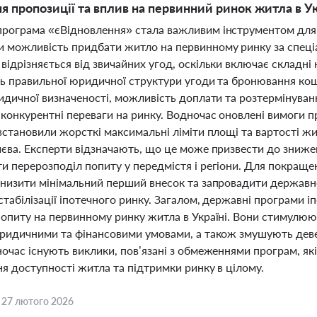
 пропозиції та вплив на первинний ринок житла в Ук
рограма «єВідновлення» стала важливим інструментом для ук
 можливість придбати житло на первинному ринку за спеціа
ідрізняється від звичайних угод, оскільки включає складні 
ть правильної юридичної структури угоди та бронювання кош
идичної визначеності, можливість доплати та розтермінуванн
конкурентні переваги на ринку. Водночас оновлені вимоги п
 встановили жорсткі максимальні ліміти площі та вартості 
иєва. Експерти відзначають, що це може призвести до зниже
и перерозподіл попиту у передмістя і регіони. Для покраще
знизити мінімальний перший внесок та запровадити державн
табілізації іпотечного ринку. Загалом, державні програми 
попиту на первинному ринку житла в Україні. Вони стимулю
юридичними та фінансовими умовами, а також змушують девел
ночас існують виклики, пов’язані з обмеженнями програм, 
я доступності житла та підтримки ринку в цілому.
,
27 лютого 2026