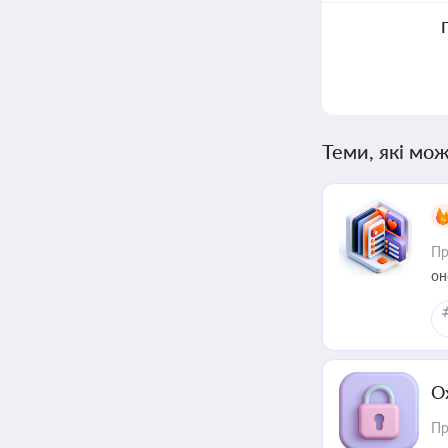
Теми, які мож
Пр
он
О
Пр