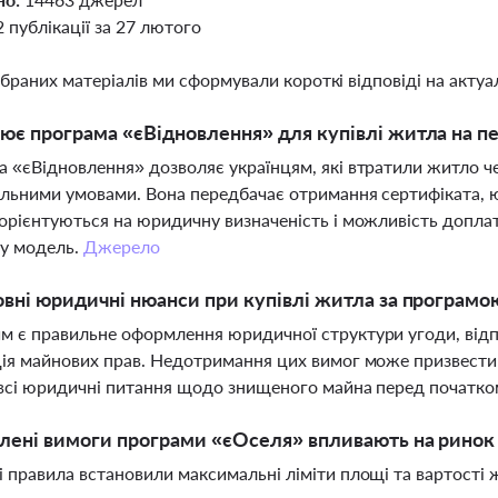
2 публікації за 27 лютого
ібраних матеріалів ми сформували короткі відповіді на актуал
ює програма «єВідновлення» для купівлі житла на 
 «єВідновлення» дозволяє українцям, які втратили житло ч
альними умовами. Вона передбачає отримання сертифіката, 
орієнтуються на юридичну визначеність і можливість допла
ву модель.
Джерело
овні юридичні нюанси при купівлі житла за програм
 є правильне оформлення юридичної структури угоди, відп
ія майнових прав. Недотримання цих вимог може призвести
всі юридичні питання щодо знищеного майна перед початк
лені вимоги програми «єОселя» впливають на ринок 
 правила встановили максимальні ліміти площі та вартості ж