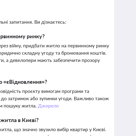
ьні запитання. Ви дізнаєтесь:
первинному ринку?
ерез війну, придбати житло на первинному ринку
юридично складну угоду та бронювання коштів.
ти, а девелопери мають забезпечити прозору
ою «єВідновлення»?
овідність проєкту вимогам програми та
 до затримок або зупинки угоди. Важливо також
ом пошуку житла.
Джерело
житла в Києві?
итла, що значно звузило вибір квартир у Києві.