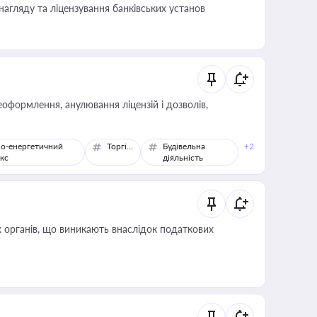
нагляду та ліцензування банківських установ
оформлення, анулювання ліцензій і дозволів,
о-енергетичний
Торгівля
Будівельна
+2
кс
діяльність
 органів, що виникають внаслідок податкових