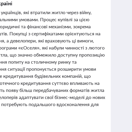
раїні
раїнців, які втратили житло через війну,
льними умовами. Процес купівлі за цією
юридичні та фінансові механізми, зокрема
тів. Покупці з сертифікатами орієнтуються на
я, а девелопери, які враховують ці вимоги,
рограми «єОселя», які набули чинності з лютого
житла, що значно обмежило доступну пропозицію
ння попиту на столичному ринку та
ння ситуації пропонується розширити умови
е кредитування будівельних компаній, що
іпотечного кредитування суттєво впливають на
ють появу більш передбачуваних форматів житла
оперів адаптувати свої бізнес-моделі до нових
які потребують подальшого вдосконалення для