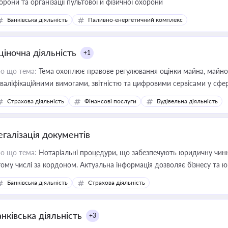
орони та організації пультової й фізичної охорони
Банківська діяльність
Паливно-енергетичний комплекс
ціночна діяльність
+1
о що тема:
Тема охоплює правове регулювання оцінки майна, майнови
кваліфікаційними вимогами, звітністю та цифровими сервісами у сфер
дійних змін у цій сфері корисне для власника бізнесу, керівника, юр
Страхова діяльність
Фінансові послуги
Будівельна діяльність
иватизації, оренди державного майна, корпоративних угод і перевірки
егалізація документів
о що тема:
Нотаріальні процедури, що забезпечують юридичну чинні
тому числі за кордоном. Актуальна інформація дозволяє бізнесу т
зиків недійсності та забезпечувати їх належне прийняття органами 
Банківська діяльність
Страхова діяльність
нківська діяльність
+3