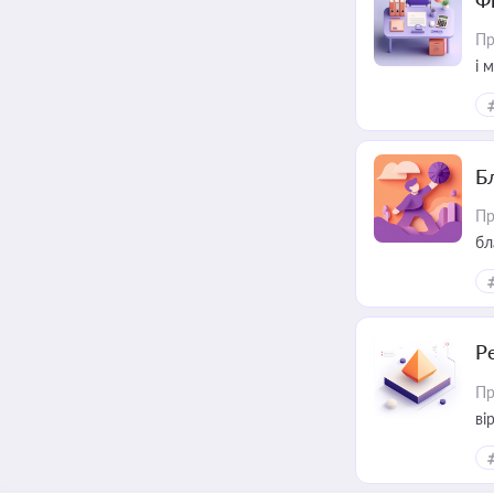
Ф
Пр
і 
Б
Пр
бл
Р
Пр
ві