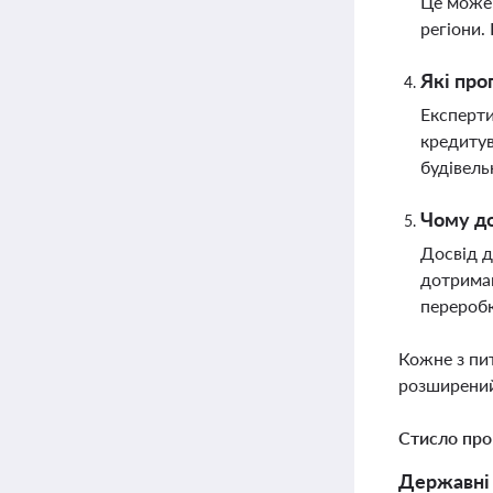
Це може 
регіони.
Які про
Експерти
кредитув
будівель
Чому до
Досвід д
дотриман
переробк
Кожне з пи
розширений
Стисло про
Державні 