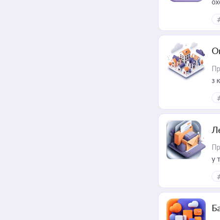
ох
О
Пр
з 
ме
пр
Л
Пр
у 
ри
Ба