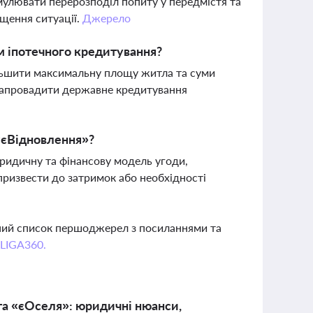
улювати перерозподіл попиту у передмістя та
щення ситуації.
Джерело
м іпотечного кредитування?
льшити максимальну площу житла та суми
 запровадити державне кредитування
«єВідновлення»?
юридичну та фінансову модель угоди,
призвести до затримок або необхідності
вний список першоджерел з посиланнями та
 LIGA360.
та «єОселя»: юридичні нюанси,