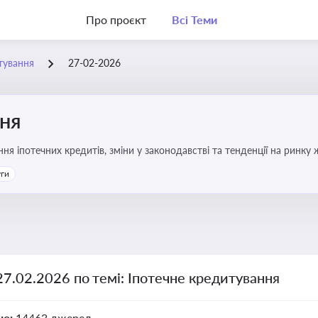
Про проєкт
Всі Теми
тування
27-02-2026
ння
я іпотечних кредитів, зміни у законодавстві та тенденції на ринку
уги
27.02.2026 по темі: Іпотечне кредитування
но:
14463 джерел