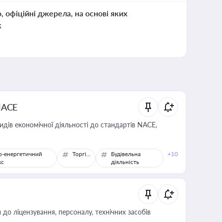
о, офіційні джерела, на основі яких
к
NACE
идів економічної діяльності до стандартів NACE,
о-енергетичний
Торгівля
Будівельна
+10
кс
діяльність
о ліцензування, персоналу, технічних засобів