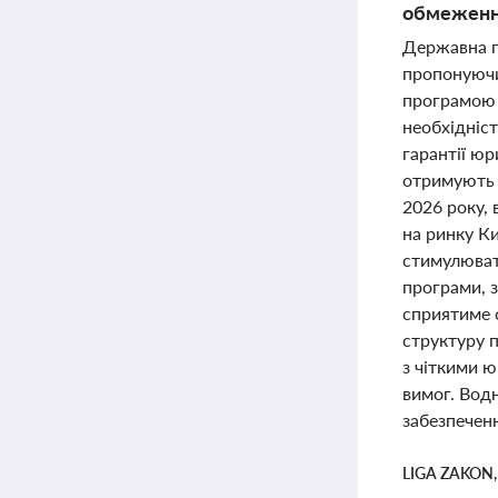
обмеження
Державна п
пропонуючи
програмою в
необхідніс
гарантії юр
отримують 
2026 року,
на ринку К
стимулюват
програми, 
сприятиме с
структуру 
з чіткими 
вимог. Вод
забезпеченн
LIGA ZAKON