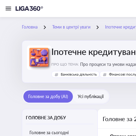
Головна
Теми в центрі уваги
Іпотечне креди
Іпотечне кредитува
Про процеси та умови наданн
ПРО ЩО ТЕМА:
Банківська діяльність
Фінансові посл
Головне за добу (AI)
Усі публікації
ГОЛОВНЕ ЗА ДОБУ
Головне за 
Головне за сьогодні
Опрацьова