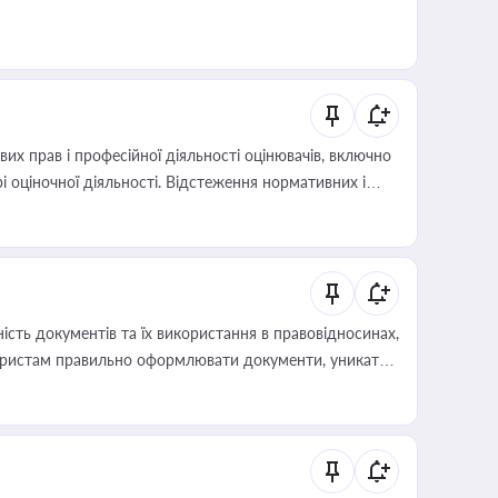
х прав і професійної діяльності оцінювачів, включно
і оціночної діяльності. Відстеження нормативних і
иста або бухгалтера під час оподаткування,
 статусу суб'єктів оціночної діяльності
сть документів та їх використання в правовідносинах,
а юристам правильно оформлювати документи, уникати
влади та контрагентами