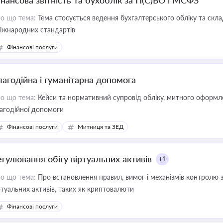
інансова звітність та бухоблік за П(С)БО і МСФЗ
о що тема:
Тема стосується ведення бухгалтерського обліку та скла
міжнародних стандартів
Фінансові послуги
лагодійна і гуманітарна допомога
о що тема:
Кейси та нормативний супровід обліку, митного оформлен
агодійної допомоги
Фінансові послуги
Митниця та ЗЕД
егулювання обігу віртуальних активів
+1
о що тема:
Про встановлення правил, вимог і механізмів контролю 
ртуальних активів, таких як криптовалюти
Фінансові послуги