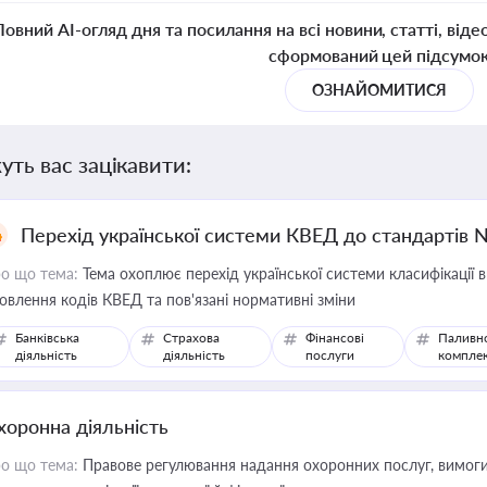
Повний AI-огляд дня та посилання на всі новини, статті, віде
сформований цей підсумо
ОЗНАЙОМИТИСЯ
уть вас зацікавити:
Перехід української системи КВЕД до стандартів 
о що тема:
Тема охоплює перехід української системи класифікації в
овлення кодів КВЕД та пов'язані нормативні зміни
Банківська
Страхова
Фінансові
Паливн
діяльність
діяльність
послуги
компле
хоронна діяльність
о що тема:
Правове регулювання надання охоронних послуг, вимоги д