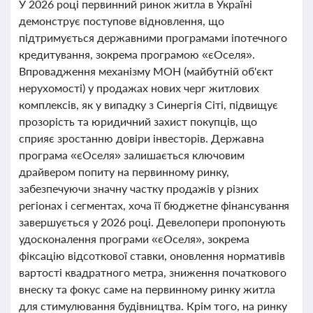
У 2026 році первинний ринок житла в Україні
демонструє поступове відновлення, що
підтримується державними програмами іпотечного
кредитування, зокрема програмою «єОселя».
Впровадження механізму МОН (майбутній об'єкт
нерухомості) у продажах нових черг житлових
комплексів, як у випадку з Синергія Сіті, підвищує
прозорість та юридичний захист покупців, що
сприяє зростанню довіри інвесторів. Державна
програма «єОселя» залишається ключовим
драйвером попиту на первинному ринку,
забезпечуючи значну частку продажів у різних
регіонах і сегментах, хоча її бюджетне фінансування
завершується у 2026 році. Девелопери пропонують
удосконалення програми «єОселя», зокрема
фіксацію відсоткової ставки, оновлення нормативів
вартості квадратного метра, зниження початкового
внеску та фокус саме на первинному ринку житла
для стимулювання будівництва. Крім того, на ринку