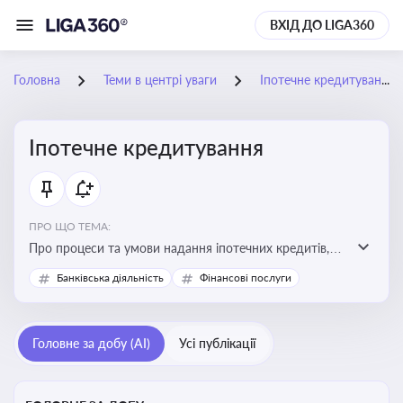
ВХІД ДО LIGA360
Головна
Теми в центрі уваги
Іпотечне кредитування
Іпотечне кредитування
ПРО ЩО ТЕМА:
Про процеси та умови надання іпотечних кредитів,
зміни у законодавстві та тенденції на ринку житла
Банківська діяльність
Фінансові послуги
Головне за добу (AI)
Усі публікації