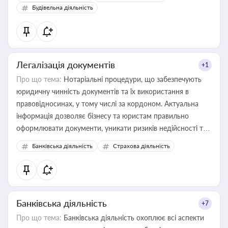
бухгалтера під час оподаткування, приватизації, оренди
Будівельна діяльність
державного майна, корпоративних угод і перевірки
статусу суб'єктів оціночної діяльності
Легалізація документів
+1
Про що тема:
Нотаріальні процедури, що забезпечують
юридичну чинність документів та їх використання в
правовідносинах, у тому числі за кордоном. Актуальна
інформація дозволяє бізнесу та юристам правильно
оформлювати документи, уникати ризиків недійсності та
забезпечувати їх належне прийняття органами влади та
Банківська діяльність
Страхова діяльність
контрагентами
Банківська діяльність
+7
Про що тема:
Банківська діяльність охоплює всі аспекти