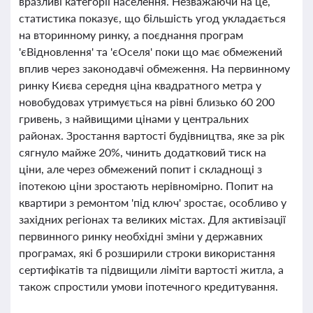
вразливі категорії населення. Незважаючи на це,
статистика показує, що більшість угод укладається
на вторинному ринку, а поєднання програм
'єВідновлення' та 'єОселя' поки що має обмежений
вплив через законодавчі обмеження. На первинному
ринку Києва середня ціна квадратного метра у
новобудовах утримується на рівні близько 60 200
гривень, з найвищими цінами у центральних
районах. Зростання вартості будівництва, яке за рік
сягнуло майже 20%, чинить додатковий тиск на
ціни, але через обмежений попит і складнощі з
іпотекою ціни зростають нерівномірно. Попит на
квартири з ремонтом 'під ключ' зростає, особливо у
західних регіонах та великих містах. Для активізації
первинного ринку необхідні зміни у державних
програмах, які б розширили строки використання
сертифікатів та підвищили ліміти вартості житла, а
також спростили умови іпотечного кредитування.