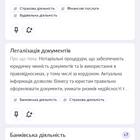
корисне для власника бізнесу, керівника, юриста або
Страхова діяльність
Фінансові послуги
бухгалтера під час оподаткування, приватизації, оренди
Будівельна діяльність
державного майна, корпоративних угод і перевірки
статусу суб'єктів оціночної діяльності
Легалізація документів
Про що тема:
Нотаріальні процедури, що забезпечують
юридичну чинність документів та їх використання в
правовідносинах, у тому числі за кордоном. Актуальна
інформація дозволяє бізнесу та юристам правильно
оформлювати документи, уникати ризиків недійсності та
забезпечувати їх належне прийняття органами влади та
Банківська діяльність
Страхова діяльність
контрагентами
Банківська діяльність
+7