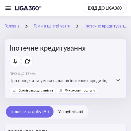
ВХІД ДО LIGA360
Головна
Теми в центрі уваги
Іпотечне кредитування
Іпотечне кредитування
ПРО ЩО ТЕМА:
Про процеси та умови надання іпотечних кредитів,
зміни у законодавстві та тенденції на ринку житла
Банківська діяльність
Фінансові послуги
Головне за добу (AI)
Усі публікації