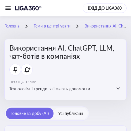
ВХІД ДО LIGA360
Головна
Теми в центрі уваги
Використання AI, ChatGPT, LLM, чат-ботів в компаніях
Використання AI, ChatGPT, LLM,
чат-ботів в компаніях
ПРО ЩО ТЕМА:
Технологічні тренди, які мають допомогти
адаптуватися до змін і використовувати нові
можливості для розвитку бізнесут, значно підвищити
ефективність і знизити витрати компаній
Головне за добу (AI)
Усі публікації