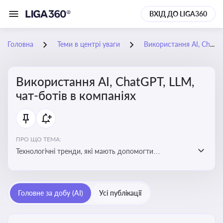
ВХІД ДО LIGA360
Головна
Теми в центрі уваги
Використання AI, ChatGPT, LLM, чат-ботів в компаніях
Використання AI, ChatGPT, LLM,
чат-ботів в компаніях
ПРО ЩО ТЕМА:
Технологічні тренди, які мають допомогти
адаптуватися до змін і використовувати нові
можливості для розвитку бізнесут, значно підвищити
ефективність і знизити витрати компаній
Головне за добу (AI)
Усі публікації