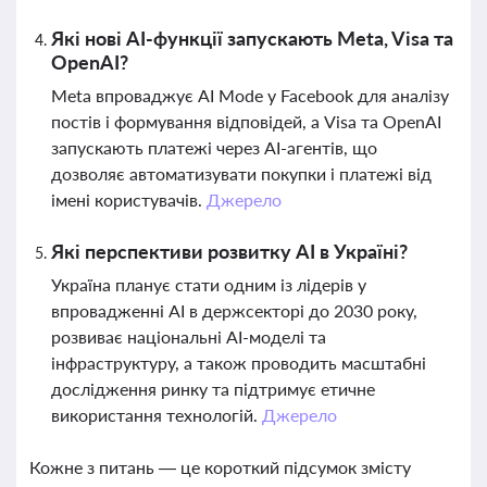
Які нові AI-функції запускають Meta, Visa та
OpenAI?
Meta впроваджує AI Mode у Facebook для аналізу
постів і формування відповідей, а Visa та OpenAI
запускають платежі через AI-агентів, що
дозволяє автоматизувати покупки і платежі від
імені користувачів.
Джерело
Які перспективи розвитку AI в Україні?
Україна планує стати одним із лідерів у
впровадженні AI в держсекторі до 2030 року,
розвиває національні AI-моделі та
інфраструктуру, а також проводить масштабні
дослідження ринку та підтримує етичне
використання технологій.
Джерело
Кожне з питань — це короткий підсумок змісту