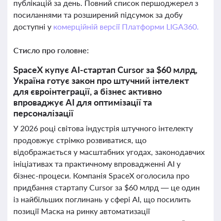
публікацій за день. Повний список першоджерел з
посиланнями та розширений підсумок за добу
доступні у
комерційній версії Платформи LIGA360.
Стисло про головне:
SpaceX купує AI-стартап Cursor за $60 млрд,
Україна готує закон про штучний інтелект
для євроінтеграції, а бізнес активно
впроваджує AI для оптимізації та
персоналізації
У 2026 році світова індустрія штучного інтелекту
продовжує стрімко розвиватися, що
відображається у масштабних угодах, законодавчих
ініціативах та практичному впровадженні AI у
бізнес-процеси. Компанія SpaceX оголосила про
придбання стартапу Cursor за $60 млрд — це один
із найбільших поглинань у сфері AI, що посилить
позиції Маска на ринку автоматизації