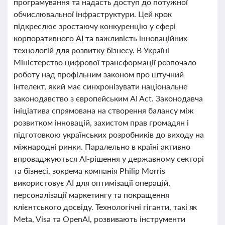
програмування та надасть доступ до потужної
обчислювальної інфраструктури. Цей крок
підкреслює зростаючу конкуренцію у сфері
корпоративного AI та важливість інноваційних
технологій для розвитку бізнесу. В Україні
Міністерство цифрової трансформації розпочало
роботу над профільним законом про штучний
інтелект, який має синхронізувати національне
законодавство з європейським AI Act. Законодавча
ініціатива спрямована на створення балансу між
розвитком інновацій, захистом прав громадян і
підготовкою українських розробників до виходу на
міжнародні ринки. Паралельно в країні активно
впроваджуються AI-рішення у державному секторі
та бізнесі, зокрема компанія Philip Morris
використовує AI для оптимізації операцій,
персоналізації маркетингу та покращення
клієнтського досвіду. Технологічні гіганти, такі як
Meta, Visa та OpenAI, розвивають інструменти