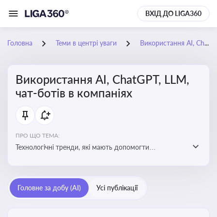
ВХІД ДО LIGA360
Головна
Теми в центрі уваги
Використання AI, ChatGPT, LLM, чат-ботів в компаніях
Використання AI, ChatGPT, LLM,
чат-ботів в компаніях
ПРО ЩО ТЕМА:
Технологічні тренди, які мають допомогти
адаптуватися до змін і використовувати нові
можливості для розвитку бізнесут, значно підвищити
ефективність і знизити витрати компаній
Головне за добу (AI)
Усі публікації