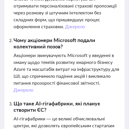
отримувати персоналізовані страхові пропозиції
через розмову зі штучним інтелектом без
складних форм, що пришвидшує процес
оформлення страховки.
Джерело
Чому акціонери Microsoft подали
колективний позов?
Акціонери звинувачують Microsoft у введенні в
оману щодо темпів розвитку хмарного бізнесу
Azure та масштабів витрат на інфраструктуру для
ШІ, що спричинило падіння акцій і викликало
питання прозорості фінансової звітності.
Джерело
Що таке AI-гігафабрики, які планує
створити ЄС?
AI-гігафабрики — це великі обчислювальні
центри, які дозволять європейським стартапам