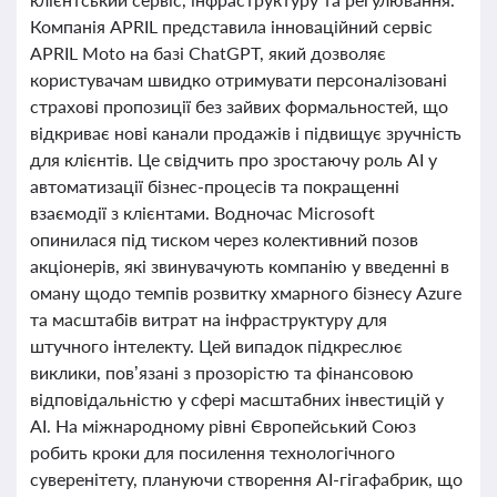
Компанія APRIL представила інноваційний сервіс
APRIL Moto на базі ChatGPT, який дозволяє
користувачам швидко отримувати персоналізовані
страхові пропозиції без зайвих формальностей, що
відкриває нові канали продажів і підвищує зручність
для клієнтів. Це свідчить про зростаючу роль AI у
автоматизації бізнес-процесів та покращенні
взаємодії з клієнтами. Водночас Microsoft
опинилася під тиском через колективний позов
акціонерів, які звинувачують компанію у введенні в
оману щодо темпів розвитку хмарного бізнесу Azure
та масштабів витрат на інфраструктуру для
штучного інтелекту. Цей випадок підкреслює
виклики, пов’язані з прозорістю та фінансовою
відповідальністю у сфері масштабних інвестицій у
AI. На міжнародному рівні Європейський Союз
робить кроки для посилення технологічного
суверенітету, плануючи створення AI-гігафабрик, що