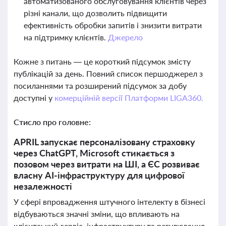
автоматизованого обслуговування клієнтів через
різні канали, що дозволить підвищити
ефективність обробки запитів і знизити витрати
на підтримку клієнтів.
Джерело
Кожне з питань — це короткий підсумок змісту
публікацій за день. Повний список першоджерел з
посиланнями та розширений підсумок за добу
доступні у
комерційній версії Платформи LIGA360.
Стисло про головне:
APRIL запускає персоналізовану страховку
через ChatGPT, Microsoft стикається з
позовом через витрати на ШІ, а ЄС розвиває
власну AI-інфраструктуру для цифрової
незалежності
У сфері впровадження штучного інтелекту в бізнесі
відбуваються значні зміни, що впливають на
клієнтський сервіс, інфраструктуру та регулювання.