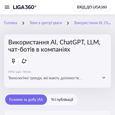
ВХІД ДО LIGA360
Головна
Теми в центрі уваги
Використання AI, ChatGPT, LLM, чат-ботів в компаніях
Використання AI, ChatGPT, LLM,
чат-ботів в компаніях
ПРО ЩО ТЕМА:
Технологічні тренди, які мають допомогти
адаптуватися до змін і використовувати нові
можливості для розвитку бізнесут, значно підвищити
ефективність і знизити витрати компаній
Головне за добу (AI)
Усі публікації