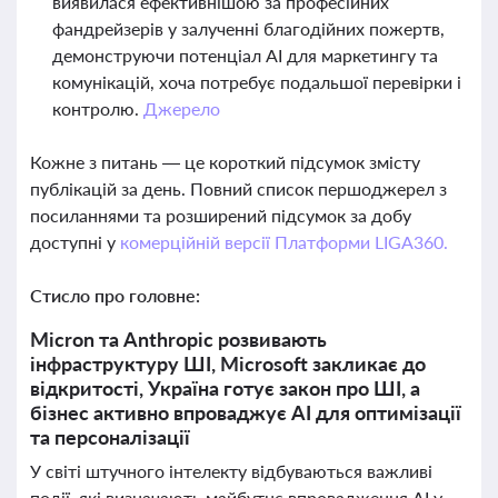
виявилася ефективнішою за професійних
фандрейзерів у залученні благодійних пожертв,
демонструючи потенціал AI для маркетингу та
комунікацій, хоча потребує подальшої перевірки і
контролю.
Джерело
Кожне з питань — це короткий підсумок змісту
публікацій за день. Повний список першоджерел з
посиланнями та розширений підсумок за добу
доступні у
комерційній версії Платформи LIGA360.
Стисло про головне:
Micron та Anthropic розвивають
інфраструктуру ШІ, Microsoft закликає до
відкритості, Україна готує закон про ШІ, а
бізнес активно впроваджує AI для оптимізації
та персоналізації
У світі штучного інтелекту відбуваються важливі
події, які визначають майбутнє впровадження AI у