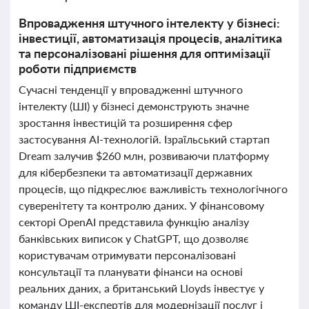
Впровадження штучного інтелекту у бізнесі:
інвестиції, автоматизація процесів, аналітика
та персоналізовані рішення для оптимізації
роботи підприємств
Сучасні тенденції у впровадженні штучного
інтелекту (ШІ) у бізнесі демонструють значне
зростання інвестицій та розширення сфер
застосування AI-технологій. Ізраїльський стартап
Dream залучив $260 млн, розвиваючи платформу
для кібербезпеки та автоматизації державних
процесів, що підкреслює важливість технологічного
суверенітету та контролю даних. У фінансовому
секторі OpenAI представила функцію аналізу
банківських виписок у ChatGPT, що дозволяє
користувачам отримувати персоналізовані
консультації та планувати фінанси на основі
реальних даних, а британський Lloyds інвестує у
команду ШІ-експертів для модернізації послуг і