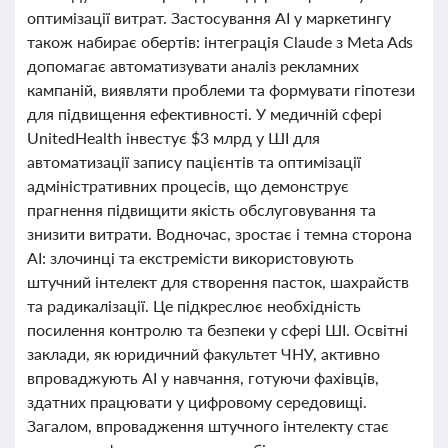
оптимізації витрат. Застосування AI у маркетингу
також набирає обертів: інтеграція Claude з Meta Ads
допомагає автоматизувати аналіз рекламних
кампаній, виявляти проблеми та формувати гіпотези
для підвищення ефективності. У медичній сфері
UnitedHealth інвестує $3 млрд у ШІ для
автоматизації запису пацієнтів та оптимізації
адміністративних процесів, що демонструє
прагнення підвищити якість обслуговування та
знизити витрати. Водночас, зростає і темна сторона
AI: злочинці та екстремісти використовують
штучний інтелект для створення пасток, шахрайств
та радикалізації. Це підкреслює необхідність
посилення контролю та безпеки у сфері ШІ. Освітні
заклади, як юридичний факультет ЧНУ, активно
впроваджують AI у навчання, готуючи фахівців,
здатних працювати у цифровому середовищі.
Загалом, впровадження штучного інтелекту стає