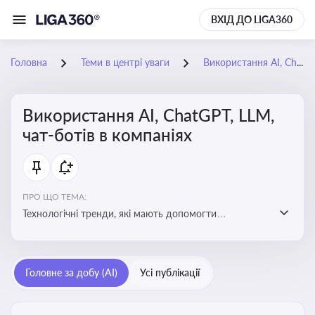
ВХІД ДО LIGA360
Головна
Теми в центрі уваги
Використання AI, ChatGPT, LLM, чат-ботів в компаніях
Використання AI, ChatGPT, LLM,
чат-ботів в компаніях
ПРО ЩО ТЕМА:
Технологічні тренди, які мають допомогти
адаптуватися до змін і використовувати нові
можливості для розвитку бізнесут, значно підвищити
ефективність і знизити витрати компаній
Головне за добу (AI)
Усі публікації