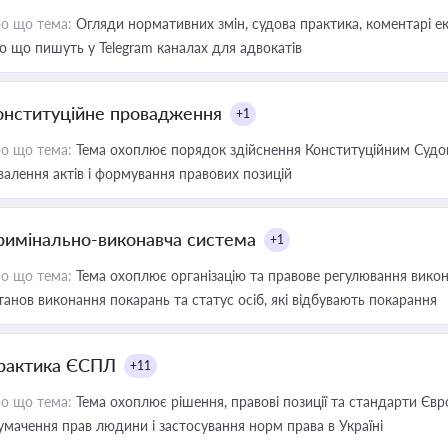
о що тема:
Огляди нормативних змін, судова практика, коментарі екс
о що пишуть у Telegram каналах для адвокатів
онституційне провадження
+1
о що тема:
Тема охоплює порядок здійснення Конституційним Судом
валення актів і формування правових позицій
римінально-виконавча система
+1
о що тема:
Тема охоплює організацію та правове регулювання викона
танов виконання покарань та статус осіб, які відбувають покарання
рактика ЄСПЛ
+11
о що тема:
Тема охоплює рішення, правові позиції та стандарти Євр
умачення прав людини і застосування норм права в Україні