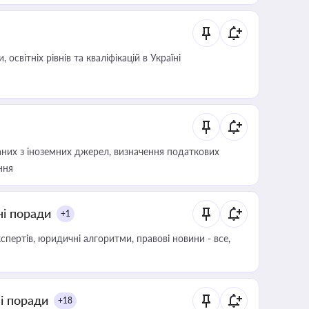
світніх рівнів та кваліфікацій в Україні
аних з іноземних джерел, визначення податкових
ння
ні поради
+1
пертів, юридичні алгоритми, правові новини - все,
ні поради
+18