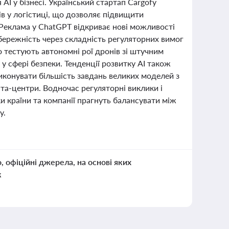
AI у бізнесі. Український стартап Cargofy
ів у логістиці, що дозволяє підвищити
Реклама у ChatGPT відкриває нові можливості
бережність через складність регуляторних вимог
 тестують автономні рої дронів зі штучним
у сфері безпеки. Тенденції розвитку AI також
иконувати більшість завдань великих моделей з
ата-центри. Водночас регуляторні виклики і
и країни та компанії прагнуть балансувати між
у.
о, офіційні джерела, на основі яких
к