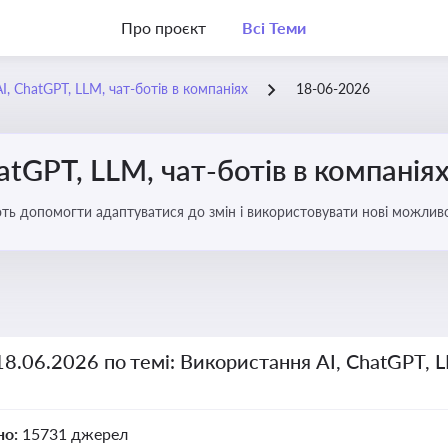
Про проєкт
Всі Теми
, ChatGPT, LLM, чат-ботів в компаніях
18-06-2026
atGPT, LLM, чат-ботів в компанія
ають допомогти адаптуватися до змін і використовувати нові можливо
рати компаній
18.06.2026 по темі: Використання AI, ChatGPT, L
но:
15731 джерел