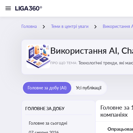
Головна
Теми в центрі уваги
Використання AI
Використання AI, Ch
Технологічні тренди, які м
ПРО ЩО ТЕМА:
ефективність і знизити вит
Головне за добу (AI)
Усі публікації
Головне за 
ГОЛОВНЕ ЗА ДОБУ
компаніях
Головне за сьогодні
Опрацьова
07 серпня 2026