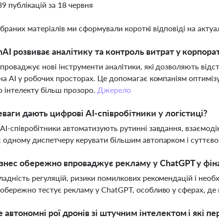
39 публікацій за 18 червня
ібраних матеріалів ми сформували короткі відповіді на актуал
AI розвиває аналітику та контроль витрат у корпора
проваджує нові інструменти аналітики, які дозволяють від
на AI у робочих просторах. Це допомагає компаніям оптимі
 інтелекту більш прозоро.
Джерело
еваги дають цифрові AI-співробітники у логістиці?
AI-співробітники автоматизують рутинні завдання, взаємоді
 одному диспетчеру керувати більшим автопарком і суттєво
знес обережно впроваджує рекламу у ChatGPT у фіна
ладність регуляцій, ризики помилкових рекомендацій і необх
обережно тестує рекламу у ChatGPT, особливо у сферах, де в
 автономні рої дронів зі штучним інтелектом і які пе