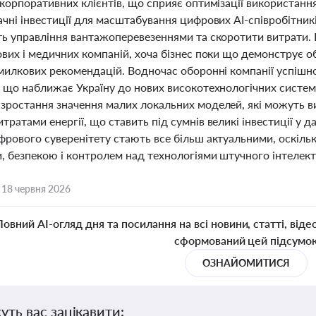
корпоративних клієнтів, що сприяє оптимізації використання 
чні інвестиції для масштабування цифрових AI-співробітник
ть управління вантажоперевезеннями та скоротити витрати. 
ових і медичних компаній, хоча бізнес поки що демонструє о
омилкових рекомендацій. Водночас оборонні компанії успішно
 що наближає Україну до нових високотехнологічних систем 
зростання значення малих локальних моделей, які можуть в
ратами енергії, що ставить під сумнів великі інвестиції у д
рового суверенітету стають все більш актуальними, оскільк
, безпекою і контролем над технологіями штучного інтелект
,
18 червня 2026
Повний AI-огляд дня та посилання на всі новини, статті, віде
сформований цей підсумо
ОЗНАЙОМИТИСЯ
уть вас зацікавити: