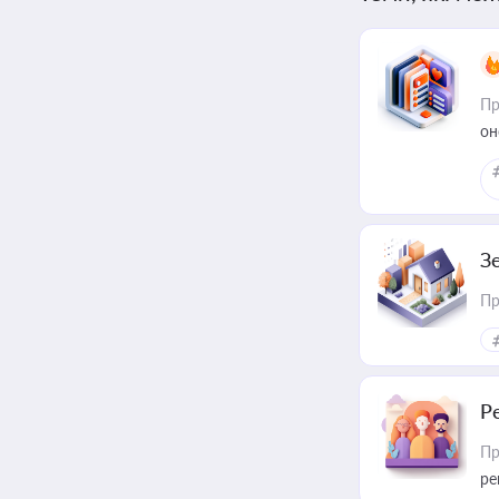
Пр
он
З
Пр
Р
Пр
ре