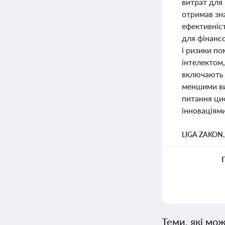
витрат для 
отримав зна
ефективніс
для фінанс
і ризики п
інтелектом,
включають 
меншими вит
питання циф
інноваціями
LIGA ZAKON
Теми, які мож