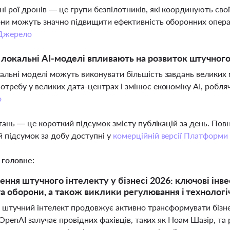
і рої дронів — це групи безпілотників, які координують сво
они можуть значно підвищити ефективність оборонних опера
Джерело
 локальні AI-моделі впливають на розвиток штучного
альні моделі можуть виконувати більшість завдань великих
отребу у великих дата-центрах і змінює економіку AI, робл
о
тань — це короткий підсумок змісту публікацій за день. По
 підсумок за добу доступні у
комерційній версії Платформи
 головне:
ння штучного інтелекту у бізнесі 2026: ключові інвес
а оборони, а також виклики регулювання і технологі
і штучний інтелект продовжує активно трансформувати бізне
 OpenAI залучає провідних фахівців, таких як Ноам Шазір, та