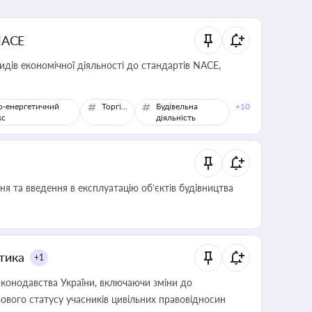
NACE
идів економічної діяльності до стандартів NACE,
о-енергетичний
Торгівля
Будівельна
+10
кс
діяльність
я та введення в експлуатацію об’єктів будівництва
итика
+1
конодавства України, включаючи зміни до
ового статусу учасників цивільних правовідносин