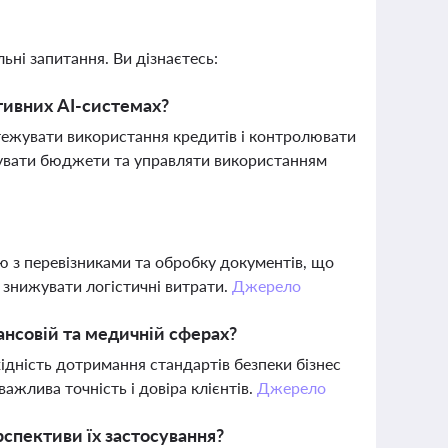
ьні запитання. Ви дізнаєтесь:
тивних AI-системах?
стежувати використання кредитів і контролювати
зувати бюджети та управляти використанням
ю з перевізниками та обробку документів, що
 знижувати логістичні витрати.
Джерело
нсовій та медичній сферах?
ідність дотримання стандартів безпеки бізнес
ажлива точність і довіра клієнтів.
Джерело
рспективи їх застосування?