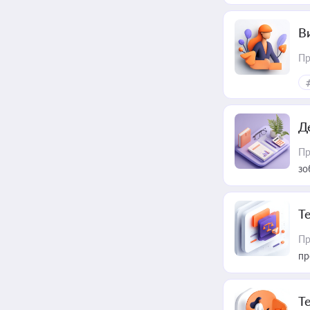
В
Пр
Д
Пр
зо
T
Пр
пр
T