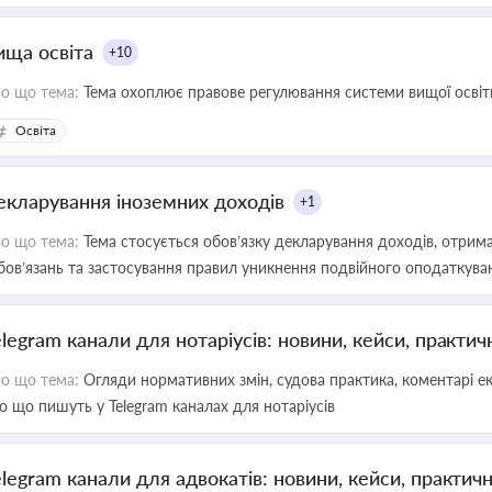
ища освіта
+10
о що тема:
Тема охоплює правове регулювання системи вищої освіти, о
Освіта
екларування іноземних доходів
+1
о що тема:
Тема стосується обов’язку декларування доходів, отрим
бов’язань та застосування правил уникнення подвійного оподаткува
elegram канали для нотаріусів: новини, кейси, практич
о що тема:
Огляди нормативних змін, судова практика, коментарі екс
о що пишуть у Telegram каналах для нотаріусів
elegram канали для адвокатів: новини, кейси, практич