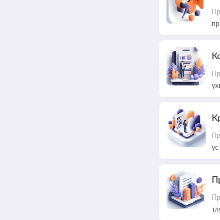
Пр
пр
К
Пр
ух
К
Пр
ус
П
Пр
тл