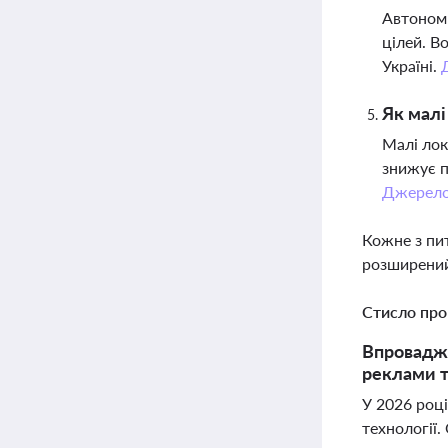
Автономн
цілей. В
Україні.
Як малі
Малі лок
знижує п
Джерел
Кожне з пи
розширений
Стисло про
Впровадже
реклами т
У 2026 роц
технології.