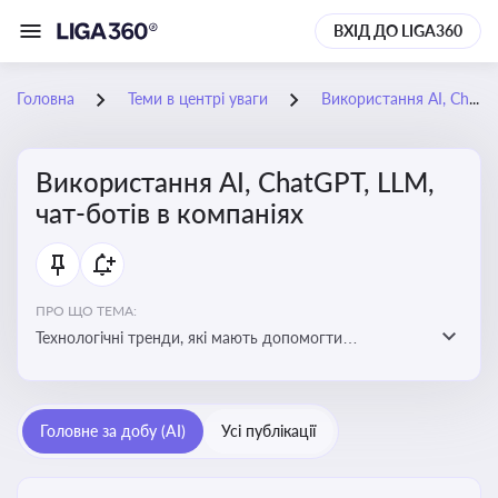
ВХІД ДО LIGA360
Головна
Теми в центрі уваги
Використання AI, ChatGPT, LLM, чат-ботів в компаніях
Використання AI, ChatGPT, LLM,
чат-ботів в компаніях
ПРО ЩО ТЕМА:
Технологічні тренди, які мають допомогти
адаптуватися до змін і використовувати нові
можливості для розвитку бізнесут, значно підвищити
ефективність і знизити витрати компаній
Головне за добу (AI)
Усі публікації