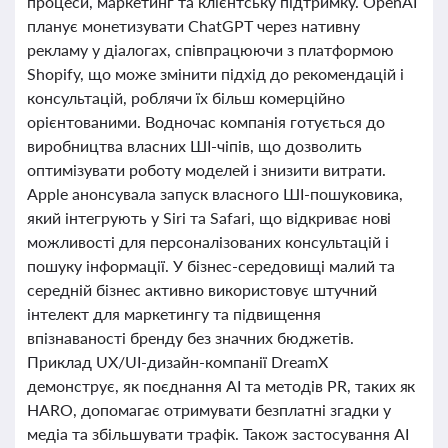
процеси, маркетинг та клієнтську підтримку. OpenAI
планує монетизувати ChatGPT через нативну
рекламу у діалогах, співпрацюючи з платформою
Shopify, що може змінити підхід до рекомендацій і
консультацій, роблячи їх більш комерційно
орієнтованими. Водночас компанія готується до
виробництва власних ШІ-чіпів, що дозволить
оптимізувати роботу моделей і знизити витрати.
Apple анонсувала запуск власного ШІ-пошуковика,
який інтегрують у Siri та Safari, що відкриває нові
можливості для персоналізованих консультацій і
пошуку інформації. У бізнес-середовищі малий та
середній бізнес активно використовує штучний
інтелект для маркетингу та підвищення
впізнаваності бренду без значних бюджетів.
Приклад UX/UI-дизайн-компанії DreamX
демонструє, як поєднання AI та методів PR, таких як
HARO, допомагає отримувати безплатні згадки у
медіа та збільшувати трафік. Також застосування AI