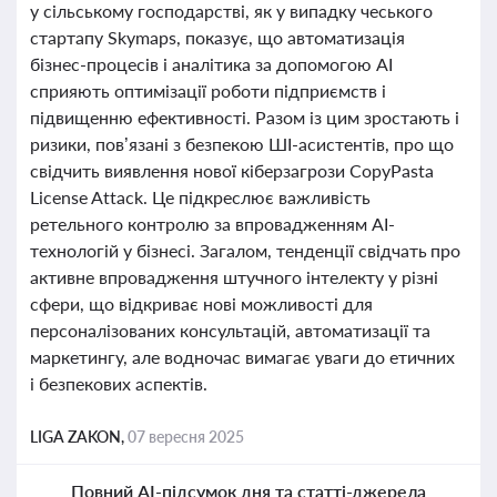
у сільському господарстві, як у випадку чеського
стартапу Skymaps, показує, що автоматизація
бізнес-процесів і аналітика за допомогою AI
сприяють оптимізації роботи підприємств і
підвищенню ефективності. Разом із цим зростають і
ризики, пов’язані з безпекою ШІ-асистентів, про що
свідчить виявлення нової кіберзагрози CopyPasta
License Attack. Це підкреслює важливість
ретельного контролю за впровадженням AI-
технологій у бізнесі. Загалом, тенденції свідчать про
активне впровадження штучного інтелекту у різні
сфери, що відкриває нові можливості для
персоналізованих консультацій, автоматизації та
маркетингу, але водночас вимагає уваги до етичних
і безпекових аспектів.
LIGA ZAKON,
07 вересня 2025
Повний AI-підсумок дня та статті-джерела