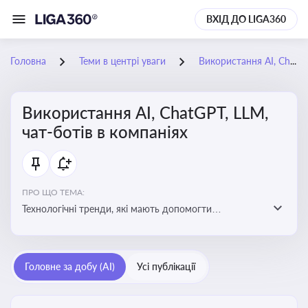
ВХІД ДО LIGA360
Головна
Теми в центрі уваги
Використання AI, ChatGPT, LLM, чат-ботів в компаніях
Використання AI, ChatGPT, LLM,
чат-ботів в компаніях
ПРО ЩО ТЕМА:
Технологічні тренди, які мають допомогти
адаптуватися до змін і використовувати нові
можливості для розвитку бізнесут, значно підвищити
ефективність і знизити витрати компаній
Головне за добу (AI)
Усі публікації