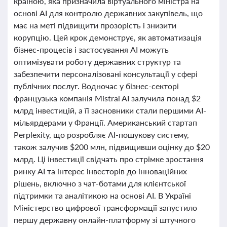
країною, яка призначила віртуального міністра на
основі AI для контролю державних закупівель, що
має на меті підвищити прозорість і знизити
корупцію. Цей крок демонструє, як автоматизація
бізнес-процесів і застосування AI можуть
оптимізувати роботу державних структур та
забезпечити персоналізовані консультації у сфері
публічних послуг. Водночас у бізнес-секторі
французька компанія Mistral AI залучила понад $2
млрд інвестицій, а її засновники стали першими AI-
мільярдерами у Франції. Американський стартап
Perplexity, що розробляє AI-пошукову систему,
також залучив $200 млн, підвищивши оцінку до $20
млрд. Ці інвестиції свідчать про стрімке зростання
ринку AI та інтерес інвесторів до інноваційних
рішень, включно з чат-ботами для клієнтської
підтримки та аналітикою на основі AI. В Україні
Міністерство цифрової трансформації запустило
першу державну онлайн-платформу зі штучного