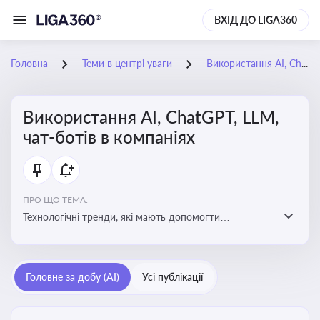
ВХІД ДО LIGA360
Головна
Теми в центрі уваги
Використання AI, ChatGPT, LLM, чат-ботів в компаніях
Використання AI, ChatGPT, LLM,
чат-ботів в компаніях
ПРО ЩО ТЕМА:
Технологічні тренди, які мають допомогти
адаптуватися до змін і використовувати нові
можливості для розвитку бізнесут, значно підвищити
ефективність і знизити витрати компаній
Головне за добу (AI)
Усі публікації