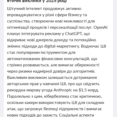
етичні виклики у 2025 році
Штучний інтелект продовжує активно
впроваджуватися у різні сфери бізнесу та
суспільства, створюючи нові можливості для
оптимізації процесів і персоналізації послуг. OpenAI
планує інтегрувати рекламу у ChatGPT, що
відкриває нові джерела доходу та потенційно
змінює підходи до digital-маркетингу. Водночас ШІ
стає популярним інструментом для
автоматизованих фінансових консультацій, що
стрімко розвивається, але вимагає обережності
через ризики надмірної довіри до алгоритмів.
Важливим викликом залишається дотримання
авторських прав у навчанні ШІ, про що свідчить
рекордна мирову угода Anthropic на $1,5 млрд.
Паралельно з цим, кібербезпека стає критичною,
оскільки хакери використовують ШІ для складних
атак, що загрожує безпеці підприємств і вимагає
нових підходів до захисту. Соціальні аспекти