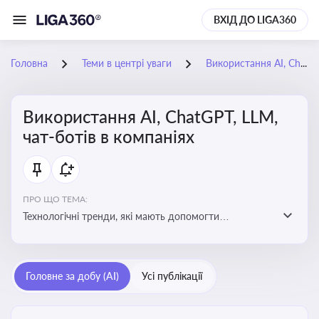
ВХІД ДО LIGA360
Головна
Теми в центрі уваги
Використання AI, ChatGPT, LLM, чат-ботів в компаніях
Використання AI, ChatGPT, LLM,
чат-ботів в компаніях
ПРО ЩО ТЕМА:
Технологічні тренди, які мають допомогти
адаптуватися до змін і використовувати нові
можливості для розвитку бізнесут, значно підвищити
ефективність і знизити витрати компаній
Головне за добу (AI)
Усі публікації