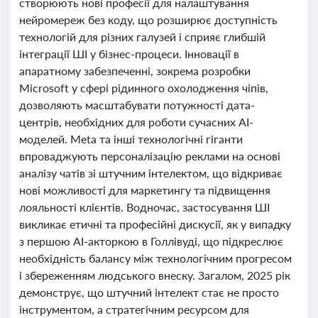
створюють нові професії для налаштування
нейромереж без коду, що розширює доступність
технологій для різних галузей і сприяє глибшій
інтеграції ШІ у бізнес-процеси. Інновації в
апаратному забезпеченні, зокрема розробки
Microsoft у сфері рідинного охолодження чіпів,
дозволяють масштабувати потужності дата-
центрів, необхідних для роботи сучасних AI-
моделей. Meta та інші технологічні гіганти
впроваджують персоналізацію реклами на основі
аналізу чатів зі штучним інтелектом, що відкриває
нові можливості для маркетингу та підвищення
лояльності клієнтів. Водночас, застосування ШІ
викликає етичні та професійні дискусії, як у випадку
з першою AI-акторкою в Голлівуді, що підкреслює
необхідність балансу між технологічним прогресом
і збереженням людського внеску. Загалом, 2025 рік
демонструє, що штучний інтелект стає не просто
інструментом, а стратегічним ресурсом для