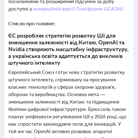
посиланнями та розширений підсумок за добу
доступні у
комерційній версії Платформи LIGA360.
Стисло про головне:
ЄС розробляє стратегію розвитку ШІ для
зменшення залежності від Китаю, OpenAI та
Nvidia створюють масштабну інфраструктуру,
а українська освіта адаптується до викликів
штучного інтелекту
Європейський Союз готує нову стратегію розвитку
штучного інтелекту, спрямовану на просування
власних технологій у сферах охорони здоров'я,
оборони та виробництва. Основна мета —
зменшення залежності від Китаю та підвищення
безпеки цифрової інфраструктури. Брюссель також
планує уніфікувати регулювання ШІ у 2026 році, що
має спростити законодавче поле для інновацій. У
той же час OpenAI активно розвиває апаратні