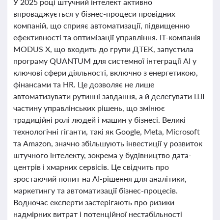
У 2025 році штучний інтелект активно
впроваджується у бізнес-процеси провідних
компаній, що сприяє автоматизації, підвищенню
ефективності та оптимізації управління. ІТ-компанія
MODUS X, що входить до групи ДТЕК, запустила
програму QUANTUM для системної інтеграції AI у
ключові сфери діяльності, включно з енергетикою,
фінансами та HR. Це дозволяє не лише
автоматизувати рутинні завдання, а й делегувати ШІ
частину управлінських рішень, що змінює
традиційні ролі людей і машин у бізнесі. Великі
технологічні гіганти, такі як Google, Meta, Microsoft
та Amazon, значно збільшують інвестиції у розвиток
штучного інтелекту, зокрема у будівництво дата-
центрів і хмарних сервісів. Це свідчить про
зростаючий попит на AI-рішення для аналітики,
маркетингу та автоматизації бізнес-процесів.
Водночас експерти застерігають про ризики
надмірних витрат і потенційної нестабільності