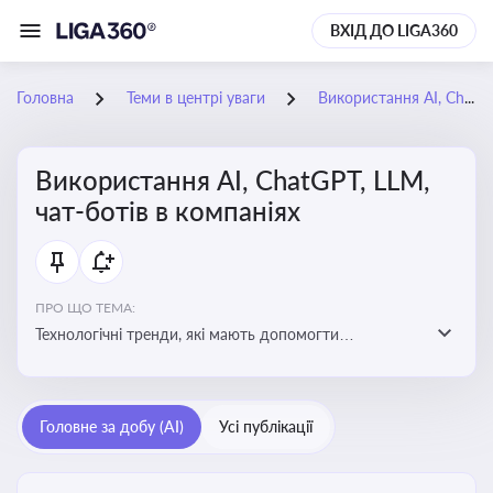
ВХІД ДО LIGA360
Головна
Теми в центрі уваги
Використання AI, ChatGPT, LLM, чат-ботів в компаніях
Використання AI, ChatGPT, LLM,
чат-ботів в компаніях
ПРО ЩО ТЕМА:
Технологічні тренди, які мають допомогти
адаптуватися до змін і використовувати нові
можливості для розвитку бізнесут, значно підвищити
ефективність і знизити витрати компаній
Головне за добу (AI)
Усі публікації