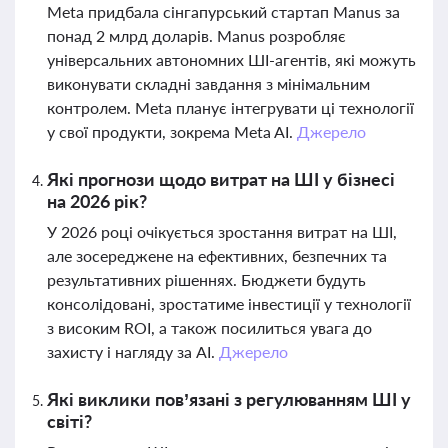
Meta придбала сінгапурський стартап Manus за
понад 2 млрд доларів. Manus розробляє
універсальних автономних ШІ-агентів, які можуть
виконувати складні завдання з мінімальним
контролем. Meta планує інтегрувати ці технології
у свої продукти, зокрема Meta AI.
Джерело
Які прогнози щодо витрат на ШІ у бізнесі
на 2026 рік?
У 2026 році очікується зростання витрат на ШІ,
але зосереджене на ефективних, безпечних та
результативних рішеннях. Бюджети будуть
консолідовані, зростатиме інвестиції у технології
з високим ROI, а також посилиться увага до
захисту і нагляду за AI.
Джерело
Які виклики пов’язані з регулюванням ШІ у
світі?