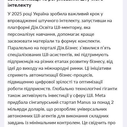
інтелекту
У 2025 році Україна зробила важливий крок у
впровадженні штучного інтелекту, запустивши на
платформі Дія.Освіта ШІ-менторку, яка
персоналізує навчання, допомагає краще
засвоювати матеріали та формує конспекти.
Паралельно на порталі Дія.Бізнес з’явилися п’ять
спеціалізованих ШІ-асистентів, які підтримують
підприємців на різних етапах розвитку бізнесу, від
ідеї до виходу на міжнародні ринки. Ці ініціативи
сприяють автоматизації бізнес-процесів,
підвищенню цифрової зрілості та оптимізації
роботи підприємств. Глобально технологічні гіганти
також активізують інвестиції у сферу ШІ. Meta
придбала сінгапурський стартап Manus за понад 2
мільярди доларів, що розробляє універсальних
автономних ШІ-агентів для виконання складних
завдань із мінімальним контролем. Це свідчить про