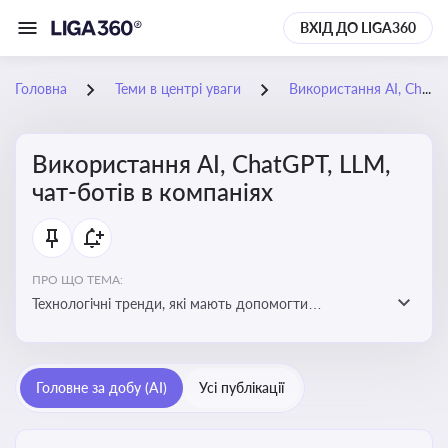
ВХІД ДО LIGA360
Головна
Теми в центрі уваги
Використання AI, ChatGPT, LLM, чат-ботів в компаніях
Використання AI, ChatGPT, LLM,
чат-ботів в компаніях
ПРО ЩО ТЕМА:
Технологічні тренди, які мають допомогти
адаптуватися до змін і використовувати нові
можливості для розвитку бізнесут, значно підвищити
ефективність і знизити витрати компаній
Головне за добу (AI)
Усі публікації