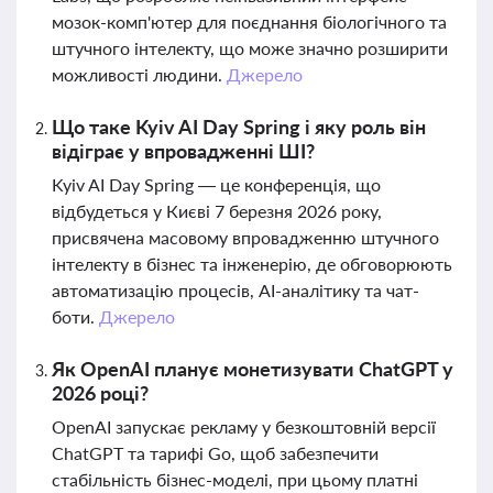
мозок-комп'ютер для поєднання біологічного та
штучного інтелекту, що може значно розширити
можливості людини.
Джерело
Що таке Kyiv AI Day Spring і яку роль він
відіграє у впровадженні ШІ?
Kyiv AI Day Spring — це конференція, що
відбудеться у Києві 7 березня 2026 року,
присвячена масовому впровадженню штучного
інтелекту в бізнес та інженерію, де обговорюють
автоматизацію процесів, AI-аналітику та чат-
боти.
Джерело
Як OpenAI планує монетизувати ChatGPT у
2026 році?
OpenAI запускає рекламу у безкоштовній версії
ChatGPT та тарифі Go, щоб забезпечити
стабільність бізнес-моделі, при цьому платні