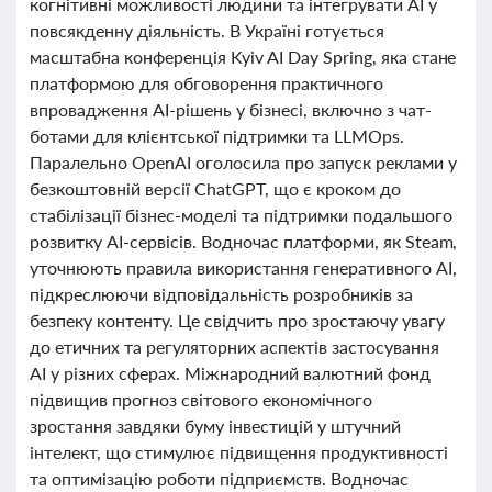
когнітивні можливості людини та інтегрувати AI у
повсякденну діяльність. В Україні готується
масштабна конференція Kyiv AI Day Spring, яка стане
платформою для обговорення практичного
впровадження AI-рішень у бізнесі, включно з чат-
ботами для клієнтської підтримки та LLMOps.
Паралельно OpenAI оголосила про запуск реклами у
безкоштовній версії ChatGPT, що є кроком до
стабілізації бізнес-моделі та підтримки подальшого
розвитку AI-сервісів. Водночас платформи, як Steam,
уточнюють правила використання генеративного AI,
підкреслюючи відповідальність розробників за
безпеку контенту. Це свідчить про зростаючу увагу
до етичних та регуляторних аспектів застосування
AI у різних сферах. Міжнародний валютний фонд
підвищив прогноз світового економічного
зростання завдяки буму інвестицій у штучний
інтелект, що стимулює підвищення продуктивності
та оптимізацію роботи підприємств. Водночас