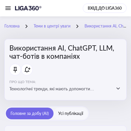
ВХІД ДО LIGA360
Головна
Теми в центрі уваги
Використання AI, ChatGPT, LLM, чат-ботів в компаніях
Використання AI, ChatGPT, LLM,
чат-ботів в компаніях
ПРО ЩО ТЕМА:
Технологічні тренди, які мають допомогти
адаптуватися до змін і використовувати нові
можливості для розвитку бізнесут, значно підвищити
ефективність і знизити витрати компаній
Головне за добу (AI)
Усі публікації