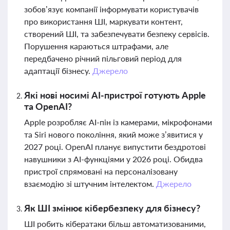
зобов’язує компанії інформувати користувачів
про використання ШІ, маркувати контент,
створений ШІ, та забезпечувати безпеку сервісів.
Порушення караються штрафами, але
передбачено річний пільговий період для
адаптації бізнесу.
Джерело
Які нові носимі AI-пристрої готують Apple
та OpenAI?
Apple розробляє AI-пін із камерами, мікрофонами
та Siri нового покоління, який може з’явитися у
2027 році. OpenAI планує випустити бездротові
навушники з AI-функціями у 2026 році. Обидва
пристрої спрямовані на персоналізовану
взаємодію зі штучним інтелектом.
Джерело
Як ШІ змінює кібербезпеку для бізнесу?
ШІ робить кібератаки більш автоматизованими,