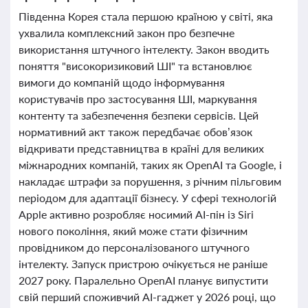
Південна Корея стала першою країною у світі, яка
ухвалила комплексний закон про безпечне
використання штучного інтелекту. Закон вводить
поняття "високоризиковий ШІ" та встановлює
вимоги до компаній щодо інформування
користувачів про застосування ШІ, маркування
контенту та забезпечення безпеки сервісів. Цей
нормативний акт також передбачає обов’язок
відкривати представництва в країні для великих
міжнародних компаній, таких як OpenAI та Google, і
накладає штрафи за порушення, з річним пільговим
періодом для адаптації бізнесу. У сфері технологій
Apple активно розробляє носимий AI-пін із Siri
нового покоління, який може стати фізичним
провідником до персоналізованого штучного
інтелекту. Запуск пристрою очікується не раніше
2027 року. Паралельно OpenAI планує випустити
свій перший споживчий AI-гаджет у 2026 році, що