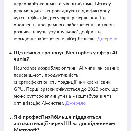
персоналізованими та масштабними. Бізнесу
рекомендують впроваджувати двофакторну
аутентифікацію, регулярні резервні копії та
оновлення програмного забезпечення, а також
розвивати культуру «нульової довіри» та
юридичне забезпечення кібербезпеки.
Джерело
Що нового пропонує Neurophos у сфері AI-
чипів?
Neurophos розробляє оптичні AI-чипи, які значно
перевищують продуктивність і
енергоефективність традиційних кремнієвих
GPU. Перші зразки очікуються до 2028 року, що
може суттєво вплинути на масштабування та
оптимізацію AI-систем.
Джерело
Які професії найбільше піддаються
автоматизації через ШІ за дослідженням
Microsoft?