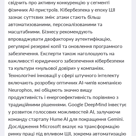
свідчить про активну конкуренцію у сегменті
фізичних AI-пристроїв. Кібербезпека у епоху ШІ
зазнає суттєвих змін: атаки стають більш
автоматизованими, персоналізованими та
масштабними. Бізнесу рекомендують
впроваджувати двофакторну аутентифікацію,
регулярні резервні копії та оновлення програмного
забезпечення. Експерти також наголошують на
важливості юридичного забезпечення кібербезпеки
та культури «нульової довіри» у компаніях.
Технологічні інновації у сфері штучного інтелекту
включають розробку оптичних AI-чипів компанією
Neurophos, які обіцяють значно вищу
продуктивність і енергоефективність порівняно з
традиційними рішеннями. Google DeepMind інвестує
у розвиток голосових можливостей AI, залучаючи
команду стартапу Hume AI для покращення Gemini.
Дослідження Microsoft вказує на трансформацію
ринку праці під впливом ШІ, зокрема автоматизацію