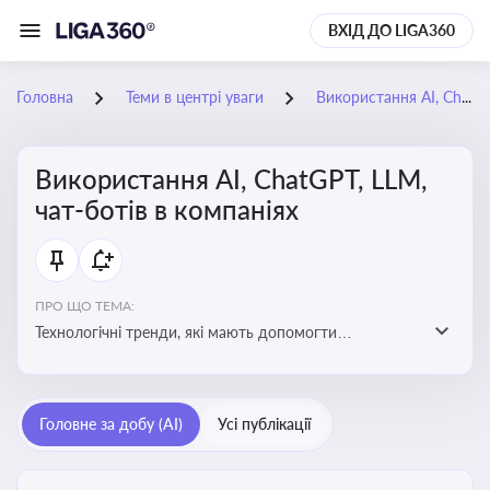
ВХІД ДО LIGA360
Головна
Теми в центрі уваги
Використання AI, ChatGPT, LLM, чат-ботів в компаніях
Використання AI, ChatGPT, LLM,
чат-ботів в компаніях
ПРО ЩО ТЕМА:
Технологічні тренди, які мають допомогти
адаптуватися до змін і використовувати нові
можливості для розвитку бізнесут, значно підвищити
ефективність і знизити витрати компаній
Головне за добу (AI)
Усі публікації