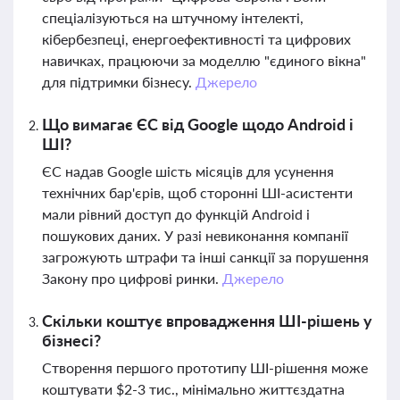
спеціалізуються на штучному інтелекті,
кібербезпеці, енергоефективності та цифрових
навичках, працюючи за моделлю "єдиного вікна"
для підтримки бізнесу.
Джерело
Що вимагає ЄС від Google щодо Android і
ШІ?
ЄС надав Google шість місяців для усунення
технічних бар'єрів, щоб сторонні ШІ-асистенти
мали рівний доступ до функцій Android і
пошукових даних. У разі невиконання компанії
загрожують штрафи та інші санкції за порушення
Закону про цифрові ринки.
Джерело
Скільки коштує впровадження ШІ-рішень у
бізнесі?
Створення першого прототипу ШІ-рішення може
коштувати $2-3 тис., мінімально життєздатна