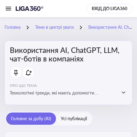
ВХІД ДО LIGA360
Головна
Теми в центрі уваги
Використання AI, ChatGPT, LLM, чат-ботів в компаніях
Використання AI, ChatGPT, LLM,
чат-ботів в компаніях
ПРО ЩО ТЕМА:
Технологічні тренди, які мають допомогти
адаптуватися до змін і використовувати нові
можливості для розвитку бізнесут, значно підвищити
ефективність і знизити витрати компаній
Головне за добу (AI)
Усі публікації