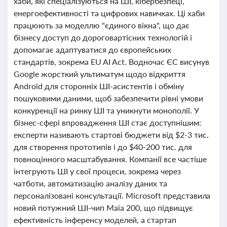
хаби, які спеціалізуються на ШІ, кібербезпеці,
енергоефективності та цифрових навичках. Ці хаби
працюють за моделлю "єдиного вікна", що дає
бізнесу доступ до дороговартісних технологій і
допомагає адаптуватися до європейських
стандартів, зокрема EU AI Act. Водночас ЄС висунув
Google жорсткий ультиматум щодо відкриття
Android для сторонніх ШІ-асистентів і обміну
пошуковими даними, щоб забезпечити рівні умови
конкуренції на ринку ШІ та уникнути монополії. У
бізнес-сфері впровадження ШІ стає доступнішим:
експерти називають стартові бюджети від $2-3 тис.
для створення прототипів і до $40-200 тис. для
повноцінного масштабування. Компанії все частіше
інтегрують ШІ у свої процеси, зокрема через
чатботи, автоматизацію аналізу даних та
персоналізовані консультації. Microsoft представила
новий потужний ШІ-чип Maia 200, що підвищує
ефективність інференсу моделей, а стартап