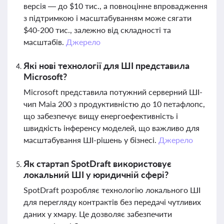
версія — до $10 тис., а повноцінне впровадження
з підтримкою і масштабуванням може сягати
$40-200 тис., залежно від складності та
масштабів.
Джерело
Які нові технології для ШІ представила
Microsoft?
Microsoft представила потужний серверний ШІ-
чип Maia 200 з продуктивністю до 10 петафлопс,
що забезпечує вищу енергоефективність і
швидкість інференсу моделей, що важливо для
масштабування ШІ-рішень у бізнесі.
Джерело
Як стартап SpotDraft використовує
локальний ШІ у юридичній сфері?
SpotDraft розробляє технологію локального ШІ
для перегляду контрактів без передачі чутливих
даних у хмару. Це дозволяє забезпечити