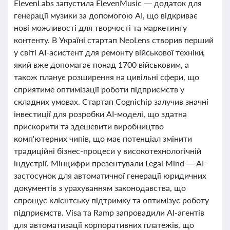
ElevenLabs запустила ElevenMusic — додаток для
генерації музики за допомогою AI, що відкриває
нові можливості для творчості та маркетингу
контенту. В Україні стартап NeoLens створив перший
у світі AI-асистент для ремонту військової техніки,
який вже допомагає понад 1700 військовим, а
також планує розширення на цивільні сфери, що
сприятиме оптимізації роботи підприємств у
складних умовах. Стартап Cognichip залучив значні
інвестиції для розробки AI-моделі, що здатна
прискорити та здешевити виробництво
комп'ютерних чипів, що має потенціал змінити
традиційні бізнес-процеси у високотехнологічній
індустрії. Мінцифри презентували Legal Mind — AI-
застосунок для автоматичної генерації юридичних
документів з урахуванням законодавства, що
спрощує клієнтську підтримку та оптимізує роботу
підприємств. Visa та Ramp запровадили AI-агентів
для автоматизації корпоративних платежів, що