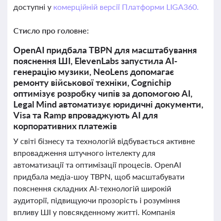
доступні у
комерційній версії Платформи LIGA360.
Стисло про головне:
OpenAI придбала TBPN для масштабування
пояснення ШІ, ElevenLabs запустила AI-
генерацію музики, NeoLens допомагає
ремонту військової техніки, Cognichip
оптимізує розробку чипів за допомогою AI,
Legal Mind автоматизує юридичні документи,
Visa та Ramp впроваджують AI для
корпоративних платежів
У світі бізнесу та технологій відбувається активне
впровадження штучного інтелекту для
автоматизації та оптимізації процесів. OpenAI
придбала медіа-шоу TBPN, щоб масштабувати
пояснення складних AI-технологій широкій
аудиторії, підвищуючи прозорість і розуміння
впливу ШІ у повсякденному житті. Компанія