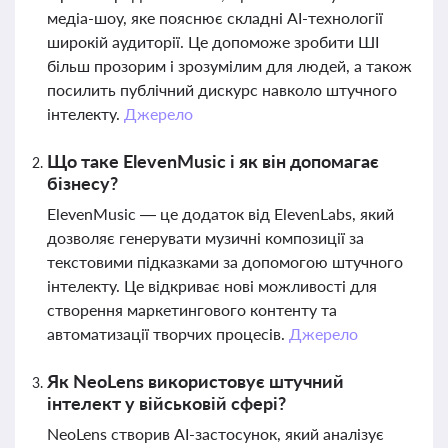
медіа-шоу, яке пояснює складні AI-технології
широкій аудиторії. Це допоможе зробити ШІ
більш прозорим і зрозумілим для людей, а також
посилить публічний дискурс навколо штучного
інтелекту.
Джерело
Що таке ElevenMusic і як він допомагає
бізнесу?
ElevenMusic — це додаток від ElevenLabs, який
дозволяє генерувати музичні композиції за
текстовими підказками за допомогою штучного
інтелекту. Це відкриває нові можливості для
створення маркетингового контенту та
автоматизації творчих процесів.
Джерело
Як NeoLens використовує штучний
інтелект у військовій сфері?
NeoLens створив AI-застосунок, який аналізує