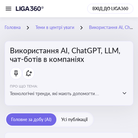
ВХІД ДО LIGA360
Головна
Теми в центрі уваги
Використання AI, ChatGPT, LLM, чат-ботів в компаніях
Використання AI, ChatGPT, LLM,
чат-ботів в компаніях
ПРО ЩО ТЕМА:
Технологічні тренди, які мають допомогти
адаптуватися до змін і використовувати нові
можливості для розвитку бізнесут, значно підвищити
ефективність і знизити витрати компаній
Головне за добу (AI)
Усі публікації