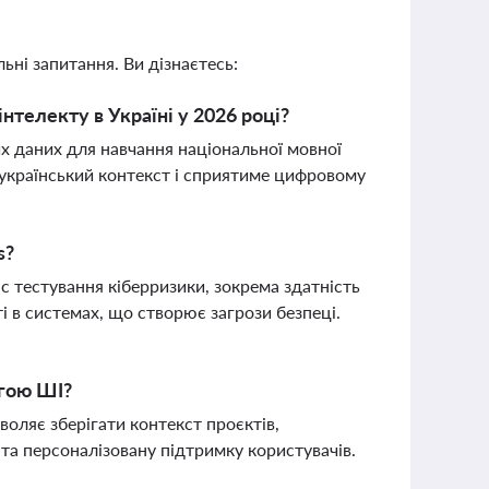
ьні запитання. Ви дізнаєтесь:
нтелекту в Україні у 2026 році?
их даних для навчання національної мовної
український контекст і сприятиме цифровому
s?
ас тестування кіберризики, зокрема здатність
і в системах, що створює загрози безпеці.
огою ШІ?
оляє зберігати контекст проєктів,
та персоналізовану підтримку користувачів.