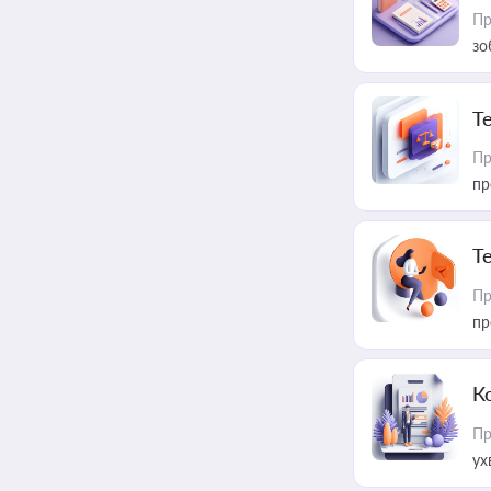
Пр
зо
T
Пр
пр
T
Пр
пр
К
Пр
ух