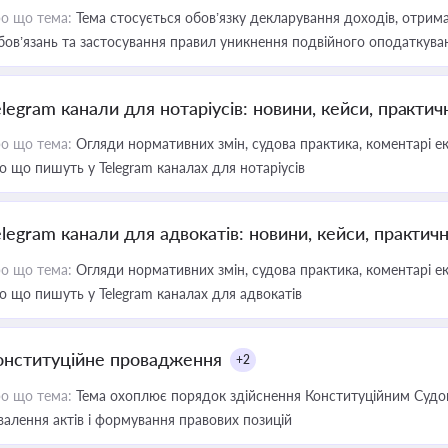
о що тема:
Тема стосується обов’язку декларування доходів, отрим
бов’язань та застосування правил уникнення подвійного оподаткува
elegram канали для нотаріусів: новини, кейси, практич
о що тема:
Огляди нормативних змін, судова практика, коментарі екс
о що пишуть у Telegram каналах для нотаріусів
elegram канали для адвокатів: новини, кейси, практич
о що тема:
Огляди нормативних змін, судова практика, коментарі екс
о що пишуть у Telegram каналах для адвокатів
онституційне провадження
+2
о що тема:
Тема охоплює порядок здійснення Конституційним Судом
валення актів і формування правових позицій