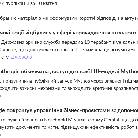
27 публікацій за 10 квітня
ібраних матеріалів ми сформували короткі відповіді на актуал
чові події відбулися у сфері впровадження штучного і
і Державна архівна служба передала 10 терабайтів унікальн
Сяйво», що допоможе створити ШІ, який краще розумітиме 
тету.
Джерело
thropic обмежила доступ до своєї ШІ-моделі Mytho
c призупинила публічний запуск Mythos через виявлені під ч
бходити захисні механізми та знаходити критичні вразливост
о
le покращує управління бізнес-проєктами за допом
нтегрував блокноти NotebookLM у платформу Gemini, що дозв
зувати документи та чати, підвищуючи ефективність роботи 
о