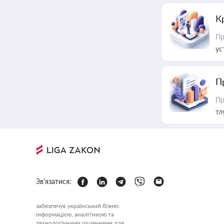
К
Пр
ус
П
Пр
тл
Зв'язатися:
забезпечує український бізнес
інформацією, аналітикою та
технологічними рішеннями для