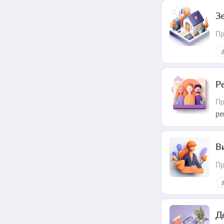
З
Пр
Р
Пр
ре
В
Пр
Д