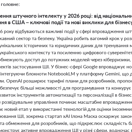
 головне:
ння штучного інтелекту у 2026 році: від національ
ня в США – ключові події та нові виклики для бізнес
26 року відбуваються важливі події у сфері впровадження ш
жавний сектор та безпеку. Україна робить вагомий крок у р
 унікальних історичних та юридичних даних для тренування
країнського контексту та посиленню цифрового суверенітету.
 обмежують доступ до потужних моделей через кіберризики,
ектів застосування ШІ. У бізнес-сфері Google впроваджує но
 інтегруючи блокноти NotebookLM у платформу Gemini, що д
и. OpenAI розширює тарифні плани для розробників, пропон
безпечує більші можливості для програмування та конкурує 
звиток інструментів автоматизації та персоналізації в бізне
 розвідувальне управління починає масштабне впровадження
є новий етап у використанні технологій для оцінки іноземн
ювання ШІ, зокрема стартап xAI Ілона Маска оскаржує зако
 та обмеження для розробників, що підкреслює складність б
емонструє активне впровадження ШІ у різні сфери, водночас