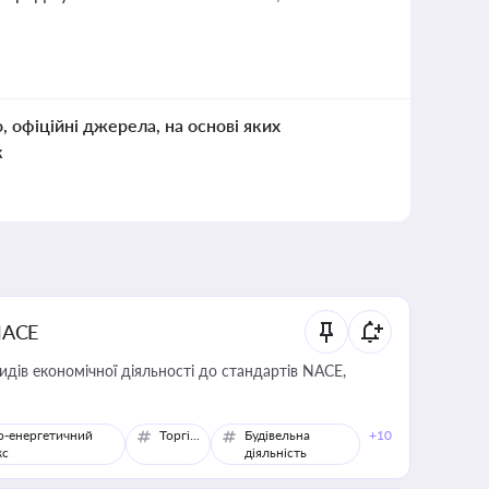
о, офіційні джерела, на основі яких
к
NACE
идів економічної діяльності до стандартів NACE,
о-енергетичний
Торгівля
Будівельна
+10
кс
діяльність