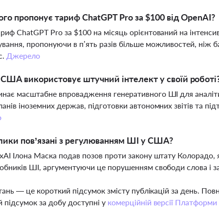
го пропонує тариф ChatGPT Pro за $100 від OpenAI?
риф ChatGPT Pro за $100 на місяць орієнтований на інтенси
вання, пропонуючи в п’ять разів більше можливостей, ніж б
c.
Джерело
США використовує штучний інтелект у своїй роботі
нає масштабне впровадження генеративного ШІ для аналіти
ланів іноземних держав, підготовки автономних звітів та пі
о
лики пов’язані з регулюванням ШІ у США?
xAI Ілона Маска подав позов проти закону штату Колорадо,
обників ШІ, аргументуючи це порушенням свободи слова і з
тань — це короткий підсумок змісту публікацій за день. По
 підсумок за добу доступні у
комерційній версії Платформи