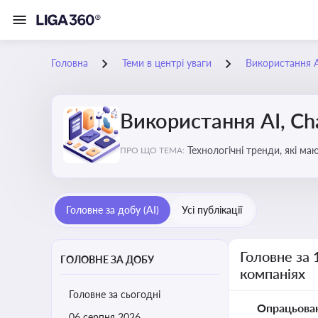
Головна
Теми в центрі уваги
Використання AI
Використання AI, Ch
Технологічні тренди, які м
ПРО ЩО ТЕМА:
ефективність і знизити вит
Головне за добу (AI)
Усі публікації
Головне за 
ГОЛОВНЕ ЗА ДОБУ
компаніях
Головне за сьогодні
Опрацьова
06 серпня 2026