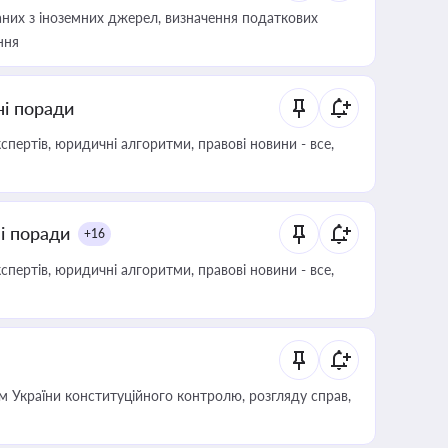
аних з іноземних джерел, визначення податкових
ння
ні поради
пертів, юридичні алгоритми, правові новини - все,
ні поради
+16
пертів, юридичні алгоритми, правові новини - все,
 України конституційного контролю, розгляду справ,