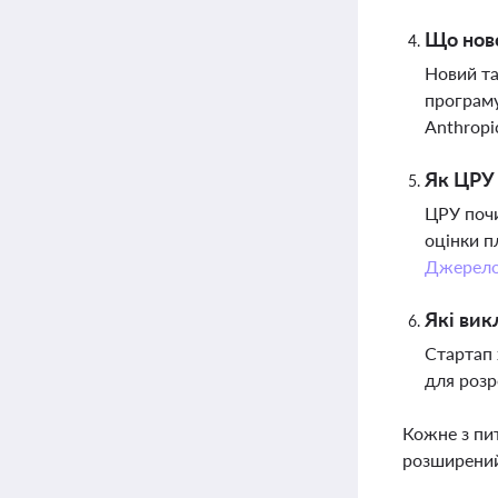
Що ново
Новий та
програму
Anthropi
Як ЦРУ 
ЦРУ почи
оцінки п
Джерел
Які вик
Стартап 
для розр
Кожне з пи
розширений