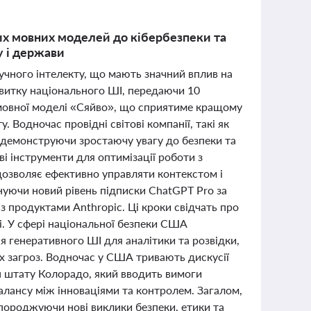
них мовних моделей до кібербезпеки та
у і держави
тучного інтелекту, що мають значний вплив на
озвитку національного ШІ, передаючи 10
 мовної моделі «Сяйво», що сприятиме кращому
 Водночас провідні світові компанії, такі як
 демонструючи зростаючу увагу до безпеки та
ві інструменти для оптимізації роботи з
озволяє ефективно управляти контекстом і
уючи новий рівень підписки ChatGPT Pro за
з продуктами Anthropic. Ці кроки свідчать про
сі. У сфері національної безпеки США
 генеративного ШІ для аналітики та розвідки,
их загроз. Водночас у США тривають дискусії
н штату Колорадо, який вводить вимоги
алансу між інноваціями та контролем. Загалом,
 породжуючи нові виклики безпеки, етики та