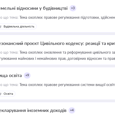
емельні відносини у будівництві
+3
о що тема:
Тема охоплює правове регулювання підготовки, здійсненн
Будівельна діяльність
езонансний проєкт Цивільного кодексу: реакції та кр
о що тема:
Тема охоплює оновлення та реформування цивільного за
гулювання майнових і немайнових прав, договірних відносин та прав
ища освіта
+9
о що тема:
Тема охоплює правове регулювання системи вищої освіти, о
Освіта
екларування іноземних доходів
+4