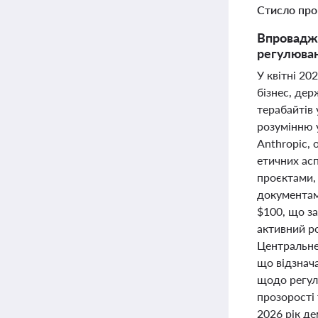
Стисло про
Впровадже
регулюван
У квітні 20
бізнес, дер
терабайтів
розумінню у
Anthropic,
етичних асп
проєктами,
документам
$100, що за
активний ро
Центральне
що відзнача
щодо регул
прозорості
2026 рік д