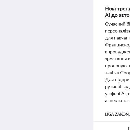
Нові трен
AI до авто
Сучасний бі
персоналіза
для навчанн
Франциско,
впровадженн
зростання в
пропонують 
такі як Goo
Для підпри
рутинні зад
у сфері AI
аспекти та 
LIGA ZAKON