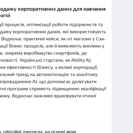
продажу корпоративних даних для навчання
логій
ї процесів, оптимізації роботи підприємств та
продажу корпоративних даних, які використовують
 Водночас практичні кейси, як-от магазин у Сан-
ії бізнес-процесів, але й виявляють виклики у
ки, зокрема виробництво смартфонів, де
овості. Українські стартапи, як Ability AI,
я ефективності бізнесу, а великі корпорації,
бальний тренд на автоматизацію та аналітику.
а впровадження AI, що допомагає делегувати
вітні програми сприяють підвищенню кваліфікації
инку. Водночас важливо враховувати етичні
о, офіційні джерела, на основі яких