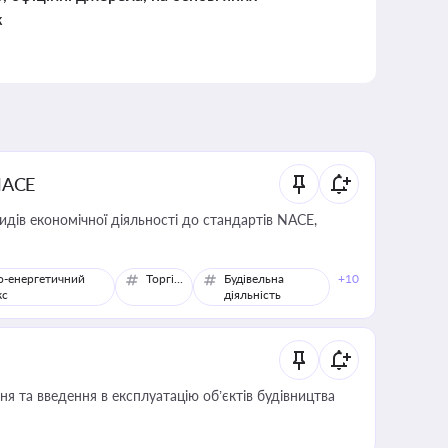
к
NACE
идів економічної діяльності до стандартів NACE,
о-енергетичний
Торгівля
Будівельна
+10
кс
діяльність
я та введення в експлуатацію об’єктів будівництва