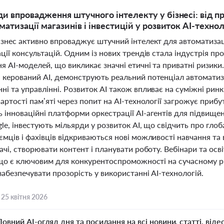
ди впровадження штучного інтелекту у бізнесі: від 
матизації магазинів і інвестицій у розвиток AI-техно
знес активно впроваджує штучний інтелект для автоматизаці
ції консультацій. Одним із нових трендів стала індустрія 
я AI-моделей, що викликає значні етичні та приватні ризики.
 керований AI, демонструють реальний потенціал автоматизац
і та управлінні. Розвиток AI також впливає на суміжні рин
артості пам’яті через попит на AI-технології загрожує прибутк
інноваційні платформи оркестрації AI-агентів для підвищенн
gle, інвестують мільярди у розвиток AI, що свідчить про гло
ємців і фахівців відкриваються нові можливості навчання т
ачі, створювати контент і планувати роботу. Вебінари та ос
, що є ключовим для конкурентоспроможності на сучасному р
забезпечувати прозорість у використанні AI-технологій.
,
25 квітня 2026
Повний AI-огляд дня та посилання на всі новини, статті, віде