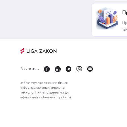
П
Пр
тл
Зв'язатися:
забезпечує український бізнес
інформацією, аналітикою та
технологічними рішеннями для
ефективної та безпечної роботи.