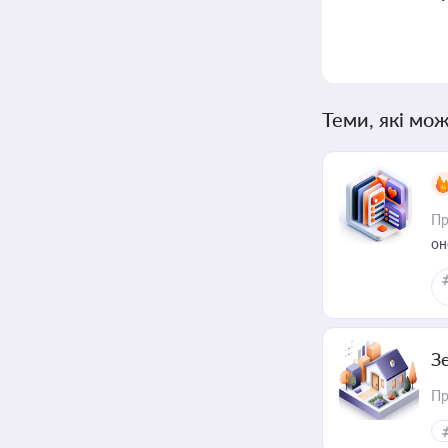
Теми, які мож
Пр
он
З
Пр