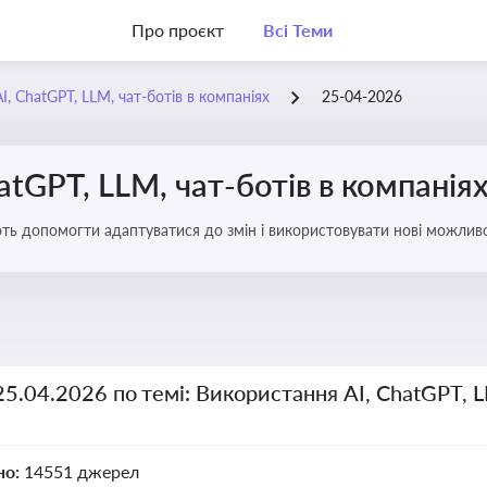
Про проєкт
Всі Теми
, ChatGPT, LLM, чат-ботів в компаніях
25-04-2026
atGPT, LLM, чат-ботів в компанія
ають допомогти адаптуватися до змін і використовувати нові можливо
рати компаній
25.04.2026 по темі: Використання AI, ChatGPT, L
но:
14551 джерел