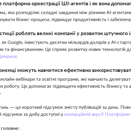
 платформа оркестрації ШІ-агентів і як вона допомаг
ма, яка розподіляє складні завдання між різними AI-агента
зувати бізнес-процеси, підвищує продуктивність і забезпеч
естиції роблять великі компанії у розвиток штучного 
, як Google, інвестують десятки мільярдів доларів у AI-ста
и та фінансуванням. Це сприяє розвитку нових технологій для
Джерело
риємці можуть навчитися ефективно використовуват
онлайн-вебінари та освітні програми, які навчають делегуват
и роботу. Це допомагає підвищити ефективність бізнесу та 
о
тань — це короткий підсумок змісту публікацій за день. По
 підсумок за добу доступні у
комерційній версії Платформи
 головне: