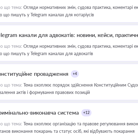
о що тема:
Огляди нормативних змін, судова практика, коментарі екс
о що пишуть у Telegram каналах для нотаріусів
elegram канали для адвокатів: новини, кейси, практич
о що тема:
Огляди нормативних змін, судова практика, коментарі екс
о що пишуть у Telegram каналах для адвокатів
онституційне провадження
+4
о що тема:
Тема охоплює порядок здійснення Конституційним Судом
валення актів і формування правових позицій
римінально-виконавча система
+12
о що тема:
Тема охоплює організацію та правове регулювання викона
танов виконання покарань та статус осіб, які відбувають покарання