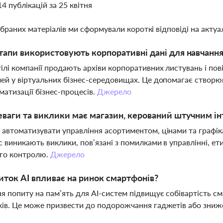
14 публікацій за 25 квітня
ібраних матеріалів ми сформували короткі відповіді на актуал
тапи використовують корпоративні дані для навчанн
ілі компанії продають архіви корпоративних листувань і по
ей у віртуальних бізнес-середовищах. Це допомагає створюв
матизації бізнес-процесів.
Джерело
еваги та виклики має магазин, керований штучним і
автоматизувати управління асортиментом, цінами та графік
 виникають виклики, пов’язані з помилками в управлінні, е
го контролю.
Джерело
иток AI впливає на ринок смартфонів?
я попиту на пам’ять для AI-систем підвищує собівартість с
ів. Це може призвести до подорожчання гаджетів або зниж