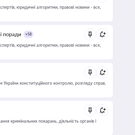
пертів, юридичні алгоритми, правові новини - все,
ні поради
+58
пертів, юридичні алгоритми, правові новини - все,
 України конституційного контролю, розгляду справ,
ння кримінальних покарань, діяльність органів і