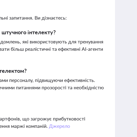
ьні запитання. Ви дізнаєтесь:
я штучного інтелекту?
відомлень, які використовують для тренування
ати більш реалістичні та ефективні AI-агенти
нтелектом?
ами персоналу, підвищуючи ефективність.
тичними питаннями прозорості та необхідністю
мартфонів, що загрожує прибутковості
ення маржі компаній.
Джерело