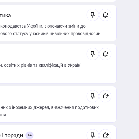
итика
конодавства України, включаючи зміни до
ового статусу учасників цивільних правовідносин
світніх рівнів та кваліфікацій в Україні
аних з іноземних джерел, визначення податкових
ння
ні поради
+4