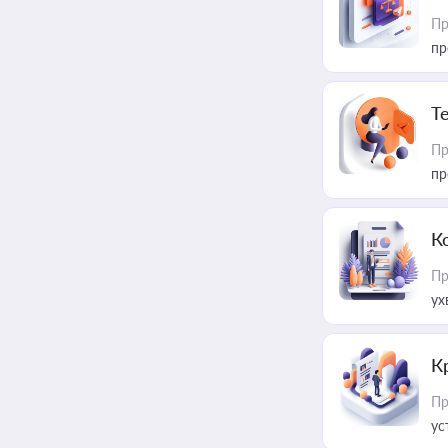
Пр
пр
T
Пр
пр
К
Пр
ух
К
Пр
ус