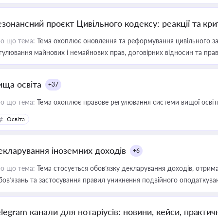
езонансний проєкт Цивільного кодексу: реакції та кр
о що тема:
Тема охоплює оновлення та реформування цивільного за
гулювання майнових і немайнових прав, договірних відносин та прав
ища освіта
+37
о що тема:
Тема охоплює правове регулювання системи вищої освіти, о
Освіта
екларування іноземних доходів
+6
о що тема:
Тема стосується обов’язку декларування доходів, отрим
бов’язань та застосування правил уникнення подвійного оподаткува
elegram канали для нотаріусів: новини, кейси, практич