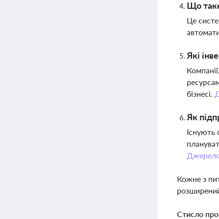
Що таке
Це систе
автомати
Які інв
Компанії
ресурсам
бізнесі.
Як підп
Існують 
плануват
Джерел
Кожне з пи
розширений
Стисло про