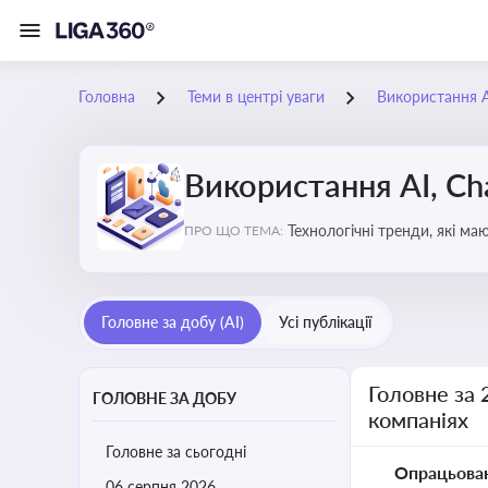
Головна
Теми в центрі уваги
Використання AI
Використання AI, Ch
Технологічні тренди, які м
ПРО ЩО ТЕМА:
ефективність і знизити вит
Головне за добу (AI)
Усі публікації
Головне за 
ГОЛОВНЕ ЗА ДОБУ
компаніях
Головне за сьогодні
Опрацьова
06 серпня 2026