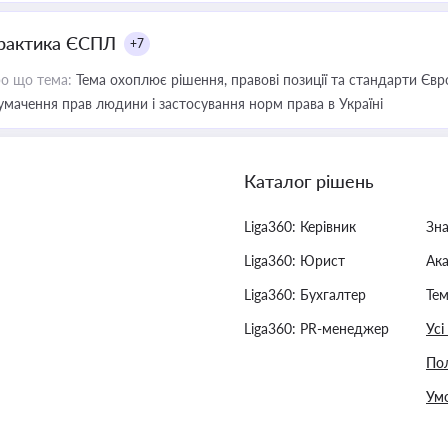
рактика ЄСПЛ
+7
о що тема:
Тема охоплює рішення, правові позиції та стандарти Євр
умачення прав людини і застосування норм права в Україні
Каталог рішень
Liga360: Керівник
Зн
Liga360: Юрист
Ак
Liga360: Бухгалтер
Тем
Liga360: PR-менеджер
Усі
Пол
Умо