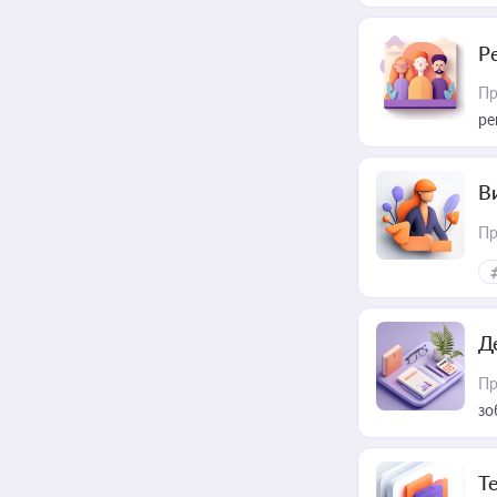
Р
Пр
ре
В
Пр
Д
Пр
зо
T