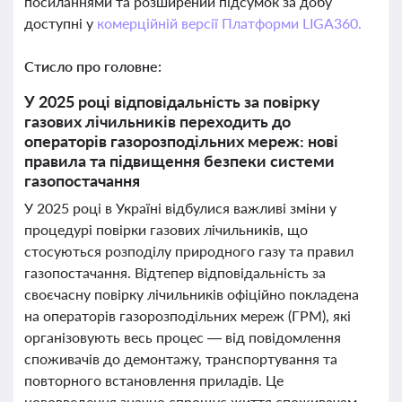
посиланнями та розширений підсумок за добу
доступні у
комерційній версії Платформи LIGA360.
Стисло про головне:
У 2025 році відповідальність за повірку
газових лічильників переходить до
операторів газорозподільних мереж: нові
правила та підвищення безпеки системи
газопостачання
У 2025 році в Україні відбулися важливі зміни у
процедурі повірки газових лічильників, що
стосуються розподілу природного газу та правил
газопостачання. Відтепер відповідальність за
своєчасну повірку лічильників офіційно покладена
на операторів газорозподільних мереж (ГРМ), які
організовують весь процес — від повідомлення
споживачів до демонтажу, транспортування та
повторного встановлення приладів. Це
нововведення значно спрощує життя споживачам,