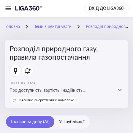
ВХІД ДО LIGA360
Головна
Теми в центрі уваги
Розподіл природного газу, правила газопостачання
Розподіл природного газу,
правила газопостачання
ПРО ЩО ТЕМА:
Про доступність, вартість і надійність
енергопостачання для бізнесу та вплив на економічну
Паливно-енергетичний комплекс
стабільність
Головне за добу (AI)
Усі публікації