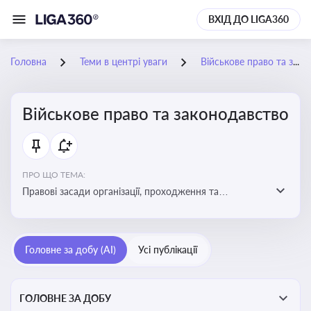
ВХІД ДО LIGA360
Головна
Теми в центрі уваги
Військове право та законодавство
Військове право та законодавство
ПРО ЩО ТЕМА:
Правові засади організації, проходження та
регулювання військової служби. Юридичний супровід
мобілізації, служби та захисту прав
військовослужбовців у воєнний час
Головне за добу (AI)
Усі публікації
ГОЛОВНЕ ЗА ДОБУ