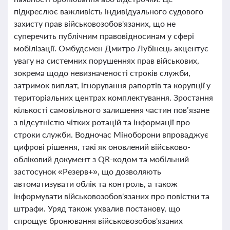
підкреслює важливість індивідуального судового
захисту прав військовозобов'язаних, що не
суперечить публічним правовідносинам у сфері
мобілізації. Омбудсмен Дмитро Лубінець акцентує
увагу на системних порушеннях прав військових,
зокрема щодо невизначеності строків служби,
затримок виплат, ігнорування рапортів та корупції у
територіальних центрах комплектування. Зростання
кількості самовільного залишення частин пов’язане
з відсутністю чітких ротацій та інформації про
строки служби. Водночас Міноборони впроваджує
цифрові рішення, такі як оновлений військово-
обліковий документ з QR-кодом та мобільний
застосунок «Резерв+», що дозволяють
автоматизувати облік та контроль, а також
інформувати військовозобов'язаних про повістки та
штрафи. Уряд також ухвалив постанову, що
спрощує бронювання військовозобов'язаних