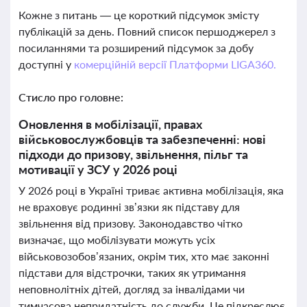
Кожне з питань — це короткий підсумок змісту
публікацій за день. Повний список першоджерел з
посиланнями та розширений підсумок за добу
доступні у
комерційній версії Платформи LIGA360.
Стисло про головне:
Оновлення в мобілізації, правах
військовослужбовців та забезпеченні: нові
підходи до призову, звільнення, пільг та
мотивації у ЗСУ у 2026 році
У 2026 році в Україні триває активна мобілізація, яка
не враховує родинні зв’язки як підставу для
звільнення від призову. Законодавство чітко
визначає, що мобілізувати можуть усіх
військовозобов’язаних, окрім тих, хто має законні
підстави для відстрочки, таких як утримання
неповнолітніх дітей, догляд за інвалідами чи
тимчасова непридатність до служби. Це підкреслює