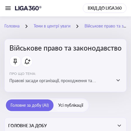
ВХІД ДО LIGA360
Головна
Теми в центрі уваги
Військове право та законодавство
Військове право та законодавство
ПРО ЩО ТЕМА:
Правові засади організації, проходження та
регулювання військової служби. Юридичний супровід
мобілізації, служби та захисту прав
військовослужбовців у воєнний час
Головне за добу (AI)
Усі публікації
ГОЛОВНЕ ЗА ДОБУ