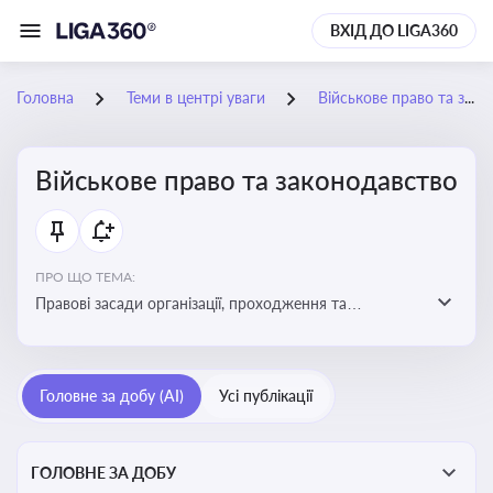
ВХІД ДО LIGA360
Головна
Теми в центрі уваги
Військове право та законодавство
Військове право та законодавство
ПРО ЩО ТЕМА:
Правові засади організації, проходження та
регулювання військової служби. Юридичний супровід
мобілізації, служби та захисту прав
військовослужбовців у воєнний час
Головне за добу (AI)
Усі публікації
ГОЛОВНЕ ЗА ДОБУ