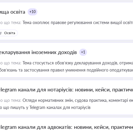
ища освіта
+10
о що тема:
Тема охоплює правове регулювання системи вищої освіти, о
Освіта
екларування іноземних доходів
+1
о що тема:
Тема стосується обов’язку декларування доходів, отрим
бов’язань та застосування правил уникнення подвійного оподаткува
elegram канали для нотаріусів: новини, кейси, практич
о що тема:
Огляди нормативних змін, судова практика, коментарі екс
о що пишуть у Telegram каналах для нотаріусів
elegram канали для адвокатів: новини, кейси, практич