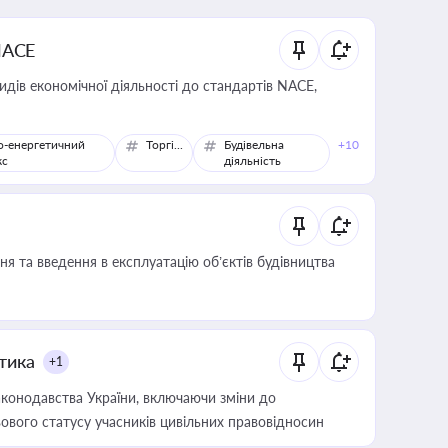
NACE
идів економічної діяльності до стандартів NACE,
о-енергетичний
Торгівля
Будівельна
+10
кс
діяльність
я та введення в експлуатацію об’єктів будівництва
итика
+1
конодавства України, включаючи зміни до
ового статусу учасників цивільних правовідносин