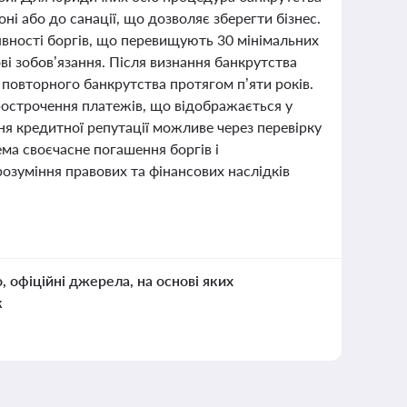
ні або до санації, що дозволяє зберегти бізнес.
явності боргів, що перевищують 30 мінімальних
ові зобов’язання. Після визнання банкрутства
повторного банкрутства протягом п’яти років.
прострочення платежів, що відображається у
ня кредитної репутації можливе через перевірку
ема своєчасне погашення боргів і
озуміння правових та фінансових наслідків
о, офіційні джерела, на основі яких
к