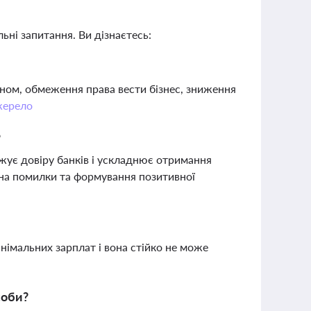
ьні запитання. Ви дізнаєтесь:
ном, обмеження права вести бізнес, зниження
ерело
?
ижує довіру банків і ускладнює отримання
в на помилки та формування позитивної
німальних зарплат і вона стійко не може
соби?