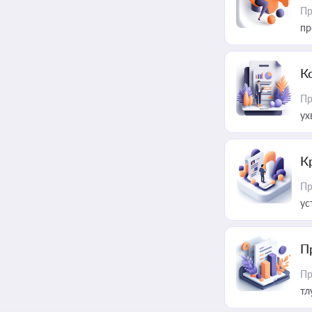
Пр
пр
К
Пр
ух
К
Пр
ус
П
Пр
тл