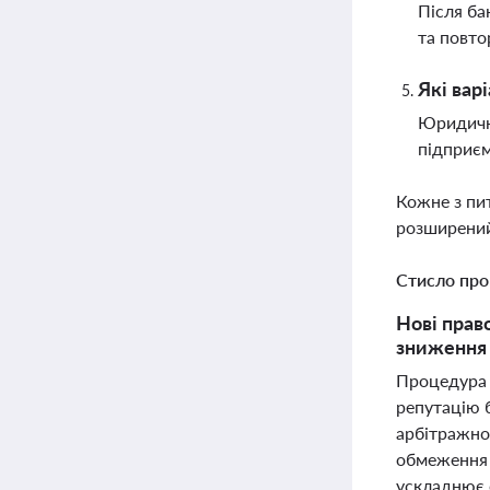
Після ба
та повто
Які вар
Юридичні
підприєм
Кожне з пи
розширений
Стисло про
Нові прав
зниження 
Процедура б
репутацію 
арбітражно
обмеження 
ускладнює 