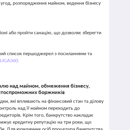
 угод, розпорядження майном, ведення бізнесу
іоні або пройти санацію, що дозволяє зберегти
вний список першоджерел з посиланнями та
 LIGA360.
ролю над майном, обмеження бізнесу,
латоспроможних боржників
дки, які впливають на фінансовий стан та ділову
онтроль над її майном переходить до
едиторів. Крім того, банкрутство накладає
знижує кредитну репутацію на три роки, що
оби. Для юридичних осіб процедура банкрутства