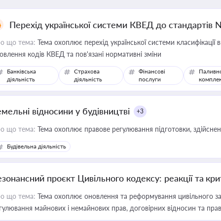
Перехід української системи КВЕД до стандартів 
о що тема:
Тема охоплює перехід української системи класифікації в
овлення кодів КВЕД та пов'язані нормативні зміни
Банківська
Страхова
Фінансові
Паливн
діяльність
діяльність
послуги
компле
емельні відносини у будівництві
+3
о що тема:
Тема охоплює правове регулювання підготовки, здійсненн
Будівельна діяльність
езонансний проєкт Цивільного кодексу: реакції та кр
о що тема:
Тема охоплює оновлення та реформування цивільного за
гулювання майнових і немайнових прав, договірних відносин та прав