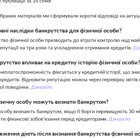
2 публікації за 14 січня
ібраних матеріалів ми сформували короткі відповіді на актуал
овні наслідки банкрутства для фізичної особи?
тво фізичної особи призводить до втрати контролю над май
репутації на три роки та ускладнення отримання кредитів.
Дж
рутство впливає на кредитну історію фізичної особи
неплатоспроможність фіксується у кредитній історії, що зн
кредитів. Відновити репутацію можна через перевірку звіті
ої поведінки.
Джерело
зичну особу можуть визнати банкрутом?
особу визнають банкрутом, якщо її борги перевищують 30 мі
ти фінансові зобов’язання перед кредиторами.
Джерело
еження діють після визнання банкрутства фізичної о