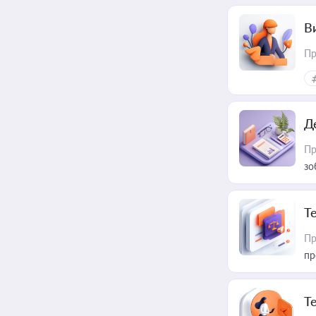
В
Пр
Д
Пр
зо
T
Пр
пр
T