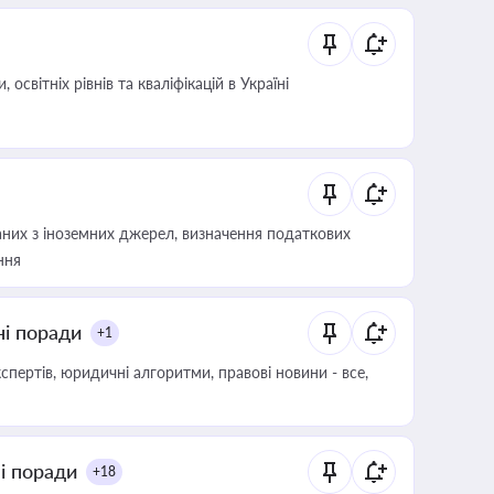
світніх рівнів та кваліфікацій в Україні
аних з іноземних джерел, визначення податкових
ння
ні поради
+1
пертів, юридичні алгоритми, правові новини - все,
ні поради
+18