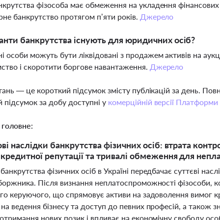
нкрутства фізособа має обмеження на укладення фінансових
рне банкрутство протягом п’яти років.
Джерело
іанти банкрутства існують для юридичних осіб?
 особи можуть бути ліквідовані з продажем активів на аукц
ство і скоротити боргове навантаження.
Джерело
тань — це короткий підсумок змісту публікацій за день. По
 підсумок за добу доступні у
комерційній версії Платформи
 головне:
ові наслідки банкрутства фізичних осіб: втрата конт
кредитної репутації та тривалі обмеження для неп
анкрутства фізичних осіб в Україні передбачає суттєві наслі
боржника. Після визнання неплатоспроможності фізособи, к
го керуючого, що спрямовує активи на задоволення вимог кр
на ведення бізнесу та доступ до певних професій, а також 
отримання нових позик і впливає на економічну свободу ос