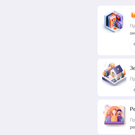
Пр
он
З
Пр
Р
Пр
ре