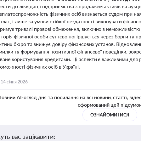
сти до ліквідації підприємства з продажем активів на аукціо
еплатоспроможність фізичних осіб визнається судом при на
плат, і лише за умови стійкої нездатності виконувати фінанс
тримує тривалі правові обмеження, включно з неможливістю 
торія фізичної особи суттєво погіршується через борги та 
итних бюро та знижує довіру фінансових установ. Відновлен
омилки та формування позитивної фінансової поведінки, зокр
ване користування кредитами. Ці аспекти є важливими для р
можності фізичних осіб в Україні.
,
14 січня 2026
Повний AI-огляд дня та посилання на всі новини, статті, віде
сформований цей підсумо
ОЗНАЙОМИТИСЯ
уть вас зацікавити: