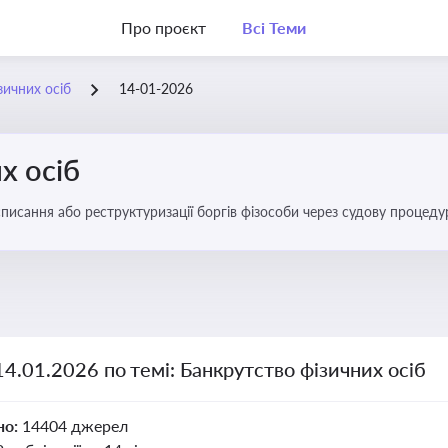
Про проєкт
Всі Теми
зичних осіб
14-01-2026
х осіб
списання або реструктуризації боргів фізособи через судову процед
ів
14.01.2026 по темі: Банкрутство фізичних осіб
но:
14404 джерел