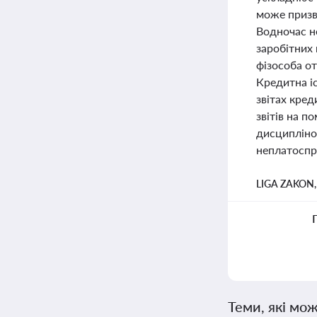
може призве
Водночас н
заробітних 
фізособа о
Кредитна іс
звітах кред
звітів на п
дисципліно
неплатоспро
LIGA ZAKON
Теми, які мож