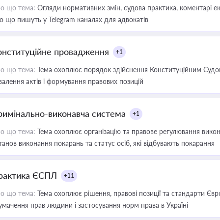
о що тема:
Огляди нормативних змін, судова практика, коментарі екс
о що пишуть у Telegram каналах для адвокатів
онституційне провадження
+1
о що тема:
Тема охоплює порядок здійснення Конституційним Судом
валення актів і формування правових позицій
римінально-виконавча система
+1
о що тема:
Тема охоплює організацію та правове регулювання викона
танов виконання покарань та статус осіб, які відбувають покарання
рактика ЄСПЛ
+11
о що тема:
Тема охоплює рішення, правові позиції та стандарти Євр
умачення прав людини і застосування норм права в Україні