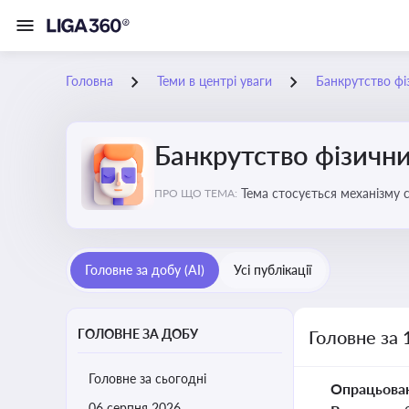
Головна
Теми в центрі уваги
Банкрутство фі
Банкрутство фізични
Тема стосується механізму 
ПРО ЩО ТЕМА:
як боржника, так і кредитор
Головне за добу (AI)
Усі публікації
ГОЛОВНЕ ЗА ДОБУ
Головне за 
Головне за сьогодні
Опрацьова
06 серпня 2026