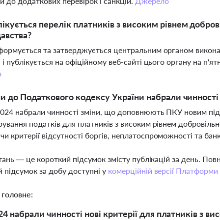
и до додаткових перевірок і санкцій.
Джерело
ікується перелік платників з високим рівнем добро
авства?
формується та затверджується центральним органом викона
, і публікується на офіційному веб-сайті цього органу на п'
о
ни до Податкового кодексу України набрали чинності 
2024 набрали чинності зміни, що доповнюють ПКУ новим під
рування податків для платників з високим рівнем добровіль
и критерії відсутності боргів, неплатоспроможності та бан
тань — це короткий підсумок змісту публікацій за день. По
 підсумок за добу доступні у
комерційній версії Платформи
 головне:
024 набрали чинності нові критерії для платників з 