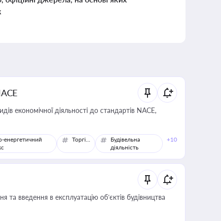
к
NACE
идів економічної діяльності до стандартів NACE,
о-енергетичний
Торгівля
Будівельна
+10
кс
діяльність
я та введення в експлуатацію об’єктів будівництва