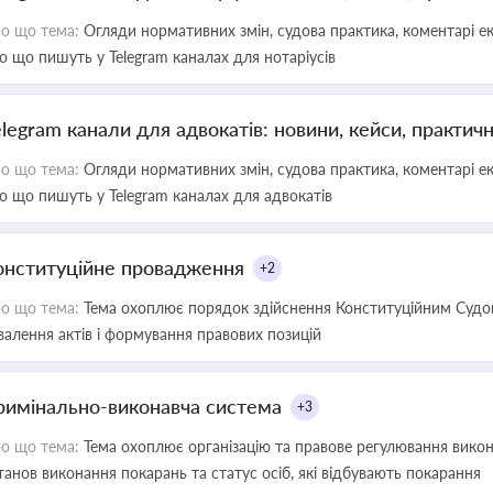
о що тема:
Огляди нормативних змін, судова практика, коментарі екс
о що пишуть у Telegram каналах для нотаріусів
elegram канали для адвокатів: новини, кейси, практич
о що тема:
Огляди нормативних змін, судова практика, коментарі екс
о що пишуть у Telegram каналах для адвокатів
онституційне провадження
+2
о що тема:
Тема охоплює порядок здійснення Конституційним Судом
валення актів і формування правових позицій
римінально-виконавча система
+3
о що тема:
Тема охоплює організацію та правове регулювання викона
танов виконання покарань та статус осіб, які відбувають покарання