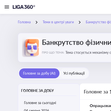
Головна
Теми в центрі уваги
Банкрутство фі
Банкрутство фізични
Тема стосується механізму 
ПРО ЩО ТЕМА:
як боржника, так і кредитор
Головне за добу (AI)
Усі публікації
ГОЛОВНЕ ЗА ДОБУ
Головне за 
Головне за сьогодні
Опрацьова
04 серпня 2026