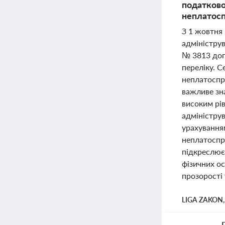
податково
неплатосп
З 1 жовтня 
адміністру
№ 3813 доп
переліку. С
неплатоспро
важливе зн
високим рі
адміністру
урахуванням
неплатоспр
підкреслює
фізичних ос
прозорості 
LIGA ZAKON