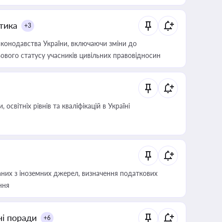
итика
+3
конодавства України, включаючи зміни до
ового статусу учасників цивільних правовідносин
світніх рівнів та кваліфікацій в Україні
аних з іноземних джерел, визначення податкових
ння
ні поради
+6