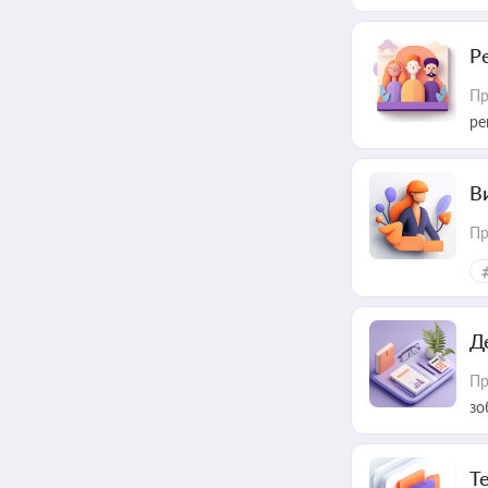
Р
Пр
ре
В
Пр
Д
Пр
зо
T