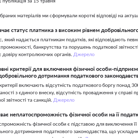
1 публікація за 15 травня
ібраних матеріалів ми сформували короткі відповіді на актуал
чає статус платника з високим рівнем добровільног
с, який надається платникам податків, які відповідають певн
проможності, банкрутства та порушень податкової звітності
 довіру контролюючих органів.
Джерело
овні критерії для включення фізичної особи-підприє
добровільного дотримання податкового законодавст
критерії включають відсутність податкового боргу понад 30
аності з єдиного внеску, відсутність провадження у справі 
ої звітності та санкцій.
Джерело
ває неплатоспроможність фізичної особи на її подат
проможність фізичної особи є підставою для виключення її з
ьного дотримання податкового законодавства, що ускладню