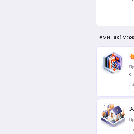
Теми, які мож
Пр
он
З
Пр