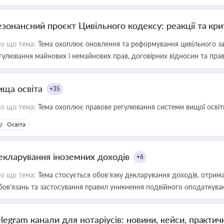
езонансний проєкт Цивільного кодексу: реакції та кр
о що тема:
Тема охоплює оновлення та реформування цивільного за
гулювання майнових і немайнових прав, договірних відносин та прав
ища освіта
+35
о що тема:
Тема охоплює правове регулювання системи вищої освіти, о
Освіта
екларування іноземних доходів
+6
о що тема:
Тема стосується обов’язку декларування доходів, отрим
бов’язань та застосування правил уникнення подвійного оподаткува
elegram канали для нотаріусів: новини, кейси, практич