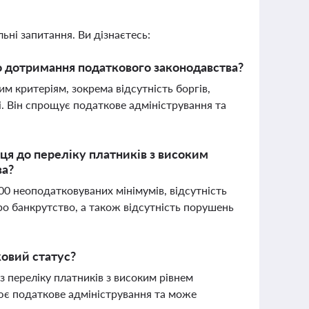
ьні запитання. Ви дізнаєтесь:
о дотримання податкового законодавства?
им критеріям, зокрема відсутність боргів,
. Він спрощує податкове адміністрування та
мця до переліку платників з високим
ва?
00 неоподатковуваних мінімумів, відсутність
про банкрутство, а також відсутність порушень
ковий статус?
 переліку платників з високим рівнем
є податкове адміністрування та може