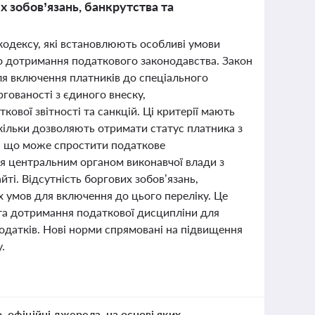
 зобов’язань, банкрутства та
 кодексу, які встановлюють особливі умови
го дотримання податкового законодавства. Закон
ля включення платників до спеціального
гованості з єдиного внеску,
ової звітності та санкцій. Ці критерії мають
кільки дозволяють отримати статус платника з
, що може спростити податкове
ся центральним органом виконавчої влади з
йті. Відсутність боргових зобов’язань,
х умов для включення до цього переліку. Це
 та дотримання податкової дисципліни для
податків. Нові норми спрямовані на підвищення
.
о, офіційні джерела, на основі яких