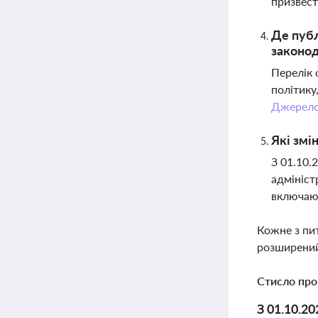
призвест
Де публ
законод
Перелік 
політику
Джерел
Які змі
З 01.10.
адмініст
включаюч
Кожне з пи
розширений
Стисло про
З 01.10.2