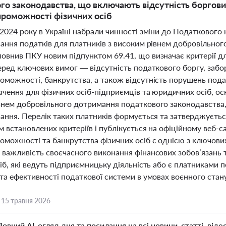
го законодавства, що включають відсутність боргових
роможності фізичних осіб
2024 року в Україні набрали чинності зміни до Податкового
вання податків для платників з високим рівнем добровільно
овнив ПКУ новим підпунктом 69.41, що визначає критерії д
еред ключових вимог — відсутність податкового боргу, забор
можності, банкрутства, а також відсутність порушень податк
ачення для фізичних осіб-підприємців та юридичних осіб, ос
внем добровільного дотримання податкового законодавства
вання. Перелік таких платників формується та затверджуєть
 встановлених критеріїв і публікується на офіційному веб-са
оможності та банкрутства фізичних осіб є однією з ключови
 важливість своєчасного виконання фінансових зобов’язань
іб, які ведуть підприємницьку діяльність або є платниками 
та ефективності податкової системи в умовах воєнного стану
,
15 травня 2026
Повний AI-огляд дня та посилання на всі новини, статті, віде