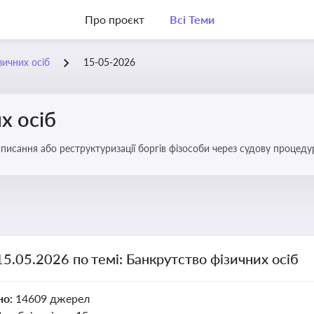
Про проєкт
Всі Теми
зичних осіб
15-05-2026
х осіб
списання або реструктуризації боргів фізособи через судову процед
ів
15.05.2026 по темі: Банкрутство фізичних осіб
но:
14609 джерел