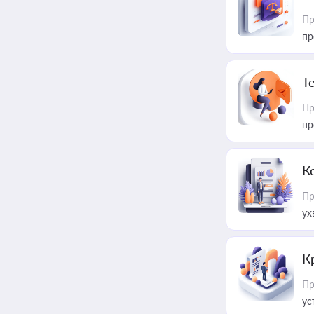
Пр
пр
T
Пр
пр
К
Пр
ух
К
Пр
ус