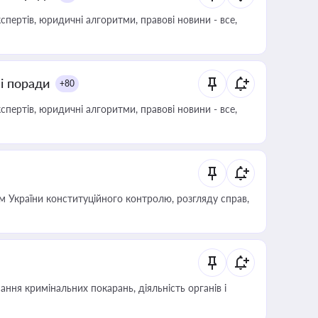
пертів, юридичні алгоритми, правові новини - все,
ні поради
+80
пертів, юридичні алгоритми, правові новини - все,
 України конституційного контролю, розгляду справ,
ння кримінальних покарань, діяльність органів і