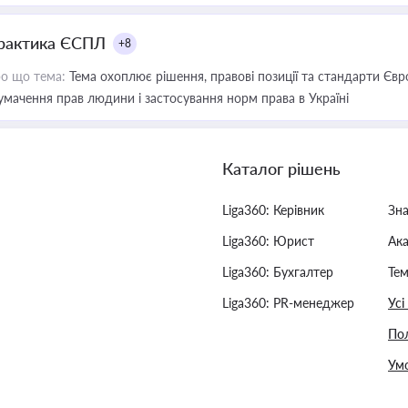
рактика ЄСПЛ
+8
о що тема:
Тема охоплює рішення, правові позиції та стандарти Євр
умачення прав людини і застосування норм права в Україні
Каталог рішень
Liga360: Керівник
Зн
Liga360: Юрист
Ак
Liga360: Бухгалтер
Тем
Liga360: PR-менеджер
Усі
Пол
Умо