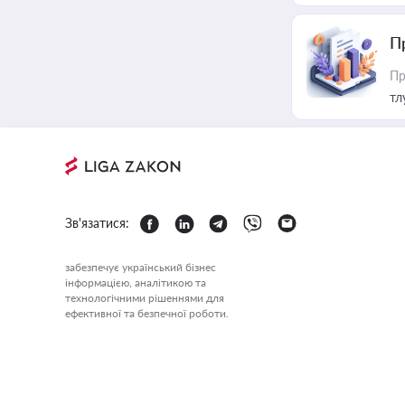
П
Пр
тл
Зв'язатися:
забезпечує український бізнес
інформацією, аналітикою та
технологічними рішеннями для
ефективної та безпечної роботи.